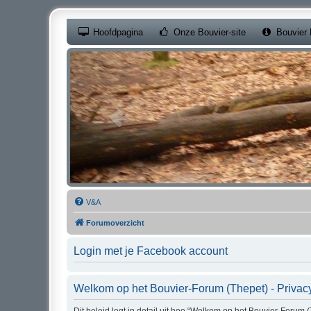
(Opens a new ta
Hoofdpagina
Onze Bouvier-site
Bouvier 
V&A
Forumoverzicht
Login met je Facebook account
Welkom op het Bouvier-Forum (Thepet) - Privac