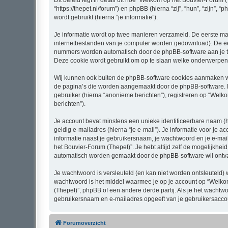
Dit beleid legt in detail uit hoe “Welkom op het Bouvier-Forum
“https://thepet.nl/forum”) en phpBB (hierna “zij”, “hun”, “zij
wordt gebruikt (hierna “je informatie”).
Je informatie wordt op twee manieren verzameld. De eerste ma
internetbestanden van je computer worden gedownload). De eer
nummers worden automatisch door de phpBB-software aan je 
Deze cookie wordt gebruikt om op te slaan welke onderwerpen 
Wij kunnen ook buiten de phpBB-software cookies aanmaken wan
de pagina’s die worden aangemaakt door de phpBB-software. De
gebruiker (hierna “anonieme berichten”), registreren op “Welko
berichten”).
Je account bevat minstens een unieke identificeerbare naam (
geldig e-mailadres (hierna “je e-mail”). Je informatie voor je 
informatie naast je gebruikersnaam, je wachtwoord en je e-maila
het Bouvier-Forum (Thepet)”. Je hebt altijd zelf de mogelijkhe
automatisch worden gemaakt door de phpBB-software wil ontv
Je wachtwoord is versleuteld (en kan niet worden ontsleuteld) 
wachtwoord is het middel waarmee je op je account op “Welko
(Thepet)”, phpBB of een andere derde partij. Als je het wachtwo
gebruikersnaam en e-mailadres opgeeft van je gebruikersacco
Forumoverzicht