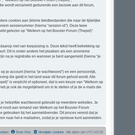
ze”, “Welkom op het Bouvier-Forum (Thepet)”,
ie die wordt verzameld gedurende een bezoek aan dit forum,
re cookies aan (kleine tekstbestanden die naar de tijdelijke
oniem sessienummer (hierna “session-id”). Deze twee
bt gelezen op “Welkom op het Bouvier-Forum (Thepet)”.
arop niet van toepassing is. Deze tekst heeft betrekking op
urt. Dit is onder andere het plaatsen als een anonieme
ijn na je registratie en wanneer je bent aangemeld (hierna “je
p je account (hierna “je wachtwoord”) en een persoonlijk,
ing die geldt in het land waar dit forum gehost wordt. Alle
pet)” is verplicht of optioneel, dat is een keuze van “Welkom op
b je ook de mogelijkheid om in te stellen of je de e-mails die
at je hetzelfde wachtwoord gebruikt op meerdere websites. Je
het nooit aan iemand van Welkom op het Bouvier-Forum
e gebruiken bij het aanmeldvenster. Dit proces vereist dat je
en naar het e-mailadres, zodat je je opnieuw kunt aanmelden.
ontact
Over Ons
Verwijder cookies
Alle tijden zijn
UTC+02:00