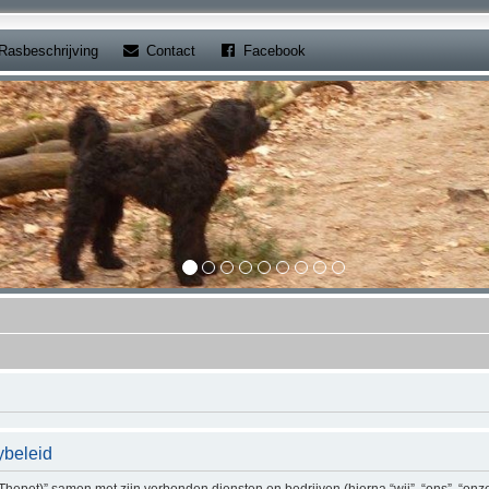
b)
(Opens a new tab)
(Opens a new tab)
Rasbeschrijving
Contact
Facebook
ybeleid