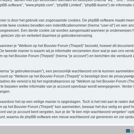
 (Thepet)” samen met zijn verbonden diensten en bedrijven (hierna “wij”, “ons”, “on
n”, “phpBB-software”, “www.phpbb.com”, “phpBB Limited”, “phpBB-teams”) de informat
nier is door het gebruik van zogenaamde cookies. De phpBB-software maakt meerde
ste twee cookies bevatten een indentificatienummer (hierna “user-id”) en een an
toegewezen. Een derde cookie zal worden aangemaakt wanneer je onderwerpen he
gelezen zijn en verbetert daarmee je gebruikerservaring.
neer je “Welkom op het Bouvier-Forum (Thepet)” bezoekt, hoewel dit document da
 tweede manier is waarin wij je informatie verzamelen door wat je aan ons verstu
m op het Bouvier-Forum (Thepet)” (hierna “je account”) en berichten die verstuurd z
hierna “je gebruikersnaam”), een persoonlijk wachtwoord om te kunnen aanmelden o
account op “Welkom op het Bouvier-Forum (Thepet)” is beveiligd door de privacywetgev
dres die vereist is bij het registratieproces op “Welkom op het Bouvier-Forum (The
id te bepalen welke informatie van je account openbaar wordt weergegeven. Verder he
angen.
waardoor het op een veilige manier is opgeslagen. Toch is het niet aan te raden d
m op het Bouvier-Forum (Thepet)” kan aanmelden, bewaar het dus veilig en geef 
ord van je account bent vergeten, kun je de “Ik ben mijn wachtwoord vergeten”-opti
unt, waarna de phpBB-software een nieuw wachtwoord zal genereren en zal opstur
C