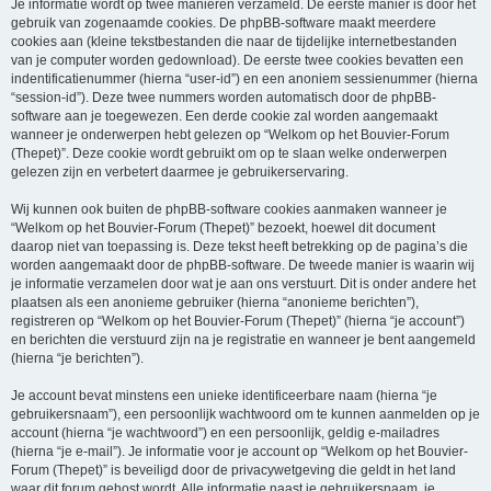
Je informatie wordt op twee manieren verzameld. De eerste manier is door het
gebruik van zogenaamde cookies. De phpBB-software maakt meerdere
cookies aan (kleine tekstbestanden die naar de tijdelijke internetbestanden
van je computer worden gedownload). De eerste twee cookies bevatten een
indentificatienummer (hierna “user-id”) en een anoniem sessienummer (hierna
“session-id”). Deze twee nummers worden automatisch door de phpBB-
software aan je toegewezen. Een derde cookie zal worden aangemaakt
wanneer je onderwerpen hebt gelezen op “Welkom op het Bouvier-Forum
(Thepet)”. Deze cookie wordt gebruikt om op te slaan welke onderwerpen
gelezen zijn en verbetert daarmee je gebruikerservaring.
Wij kunnen ook buiten de phpBB-software cookies aanmaken wanneer je
“Welkom op het Bouvier-Forum (Thepet)” bezoekt, hoewel dit document
daarop niet van toepassing is. Deze tekst heeft betrekking op de pagina’s die
worden aangemaakt door de phpBB-software. De tweede manier is waarin wij
je informatie verzamelen door wat je aan ons verstuurt. Dit is onder andere het
plaatsen als een anonieme gebruiker (hierna “anonieme berichten”),
registreren op “Welkom op het Bouvier-Forum (Thepet)” (hierna “je account”)
en berichten die verstuurd zijn na je registratie en wanneer je bent aangemeld
(hierna “je berichten”).
Je account bevat minstens een unieke identificeerbare naam (hierna “je
gebruikersnaam”), een persoonlijk wachtwoord om te kunnen aanmelden op je
account (hierna “je wachtwoord”) en een persoonlijk, geldig e-mailadres
(hierna “je e-mail”). Je informatie voor je account op “Welkom op het Bouvier-
Forum (Thepet)” is beveiligd door de privacywetgeving die geldt in het land
waar dit forum gehost wordt. Alle informatie naast je gebruikersnaam, je