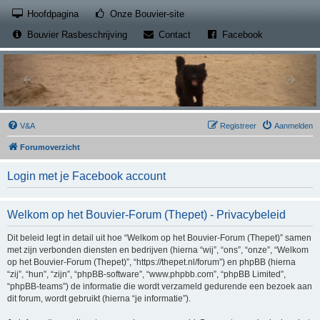
(Opens a new tab)
Hoofdpagina
Onze Bouvier-site
(Opens a new tab)
(Opens a new
Bouvier Rasbeschrijving
Contact
Facebook
V&A
Registreer
Aanmelden
Forumoverzicht
Login met je Facebook account
Welkom op het Bouvier-Forum (Thepet) - Privacybeleid
Dit beleid legt in detail uit hoe “Welkom op het Bouvier-Forum (Thepet)” samen
met zijn verbonden diensten en bedrijven (hierna “wij”, “ons”, “onze”, “Welkom
op het Bouvier-Forum (Thepet)”, “https://thepet.nl/forum”) en phpBB (hierna
“zij”, “hun”, “zijn”, “phpBB-software”, “www.phpbb.com”, “phpBB Limited”,
“phpBB-teams”) de informatie die wordt verzameld gedurende een bezoek aan
dit forum, wordt gebruikt (hierna “je informatie”).