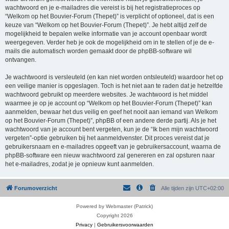
wachtwoord en je e-mailadres die vereist is bij het registratieproces op
“Welkom op het Bouvier-Forum (Thepet)” is verplicht of optioneel, dat is een
keuze van “Welkom op het Bouvier-Forum (Thepet)”. Je hebt altijd zelf de
mogelijkheid te bepalen welke informatie van je account openbaar wordt
weergegeven. Verder heb je ook de mogelijkheid om in te stellen of je de e-
mails die automatisch worden gemaakt door de phpBB-software wil
ontvangen.
Je wachtwoord is versleuteld (en kan niet worden ontsleuteld) waardoor het op
een veilige manier is opgeslagen. Toch is het niet aan te raden dat je hetzelfde
wachtwoord gebruikt op meerdere websites. Je wachtwoord is het middel
waarmee je op je account op “Welkom op het Bouvier-Forum (Thepet)” kan
aanmelden, bewaar het dus veilig en geef het nooit aan iemand van Welkom
op het Bouvier-Forum (Thepet)”, phpBB of een andere derde partij. Als je het
wachtwoord van je account bent vergeten, kun je de “Ik ben mijn wachtwoord
vergeten”-optie gebruiken bij het aanmeldvenster. Dit proces vereist dat je
gebruikersnaam en e-mailadres opgeeft van je gebruikersaccount, waarna de
phpBB-software een nieuw wachtwoord zal genereren en zal opsturen naar
het e-mailadres, zodat je je opnieuw kunt aanmelden.
Forumoverzicht
Alle tijden zijn
UTC+02:00
Powered by Webmaster (Patrick)
Copyright 2026
Privacy
|
Gebruikersvoorwaarden