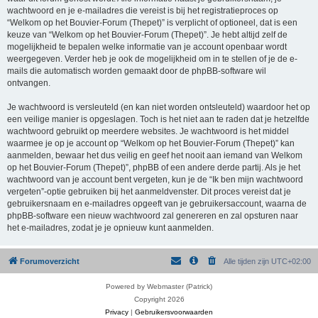
wachtwoord en je e-mailadres die vereist is bij het registratieproces op
“Welkom op het Bouvier-Forum (Thepet)” is verplicht of optioneel, dat is een
keuze van “Welkom op het Bouvier-Forum (Thepet)”. Je hebt altijd zelf de
mogelijkheid te bepalen welke informatie van je account openbaar wordt
weergegeven. Verder heb je ook de mogelijkheid om in te stellen of je de e-
mails die automatisch worden gemaakt door de phpBB-software wil
ontvangen.
Je wachtwoord is versleuteld (en kan niet worden ontsleuteld) waardoor het op
een veilige manier is opgeslagen. Toch is het niet aan te raden dat je hetzelfde
wachtwoord gebruikt op meerdere websites. Je wachtwoord is het middel
waarmee je op je account op “Welkom op het Bouvier-Forum (Thepet)” kan
aanmelden, bewaar het dus veilig en geef het nooit aan iemand van Welkom
op het Bouvier-Forum (Thepet)”, phpBB of een andere derde partij. Als je het
wachtwoord van je account bent vergeten, kun je de “Ik ben mijn wachtwoord
vergeten”-optie gebruiken bij het aanmeldvenster. Dit proces vereist dat je
gebruikersnaam en e-mailadres opgeeft van je gebruikersaccount, waarna de
phpBB-software een nieuw wachtwoord zal genereren en zal opsturen naar
het e-mailadres, zodat je je opnieuw kunt aanmelden.
Forumoverzicht
Alle tijden zijn
UTC+02:00
Powered by Webmaster (Patrick)
Copyright 2026
Privacy
|
Gebruikersvoorwaarden