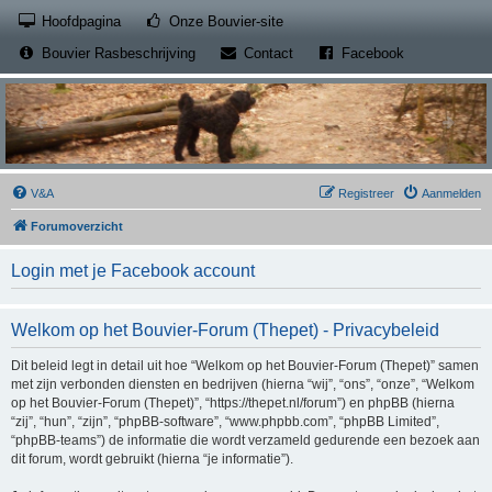
(Opens a new tab)
Hoofdpagina
Onze Bouvier-site
(Opens a new tab)
(Opens a new
Bouvier Rasbeschrijving
Contact
Facebook
V&A
Registreer
Aanmelden
Forumoverzicht
Login met je Facebook account
Welkom op het Bouvier-Forum (Thepet) - Privacybeleid
Dit beleid legt in detail uit hoe “Welkom op het Bouvier-Forum (Thepet)” samen
met zijn verbonden diensten en bedrijven (hierna “wij”, “ons”, “onze”, “Welkom
op het Bouvier-Forum (Thepet)”, “https://thepet.nl/forum”) en phpBB (hierna
“zij”, “hun”, “zijn”, “phpBB-software”, “www.phpbb.com”, “phpBB Limited”,
“phpBB-teams”) de informatie die wordt verzameld gedurende een bezoek aan
dit forum, wordt gebruikt (hierna “je informatie”).