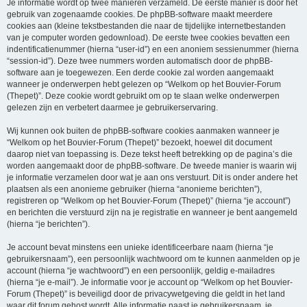
Je informatie wordt op twee manieren verzameld. De eerste manier is door het
gebruik van zogenaamde cookies. De phpBB-software maakt meerdere
cookies aan (kleine tekstbestanden die naar de tijdelijke internetbestanden
van je computer worden gedownload). De eerste twee cookies bevatten een
indentificatienummer (hierna “user-id”) en een anoniem sessienummer (hierna
“session-id”). Deze twee nummers worden automatisch door de phpBB-
software aan je toegewezen. Een derde cookie zal worden aangemaakt
wanneer je onderwerpen hebt gelezen op “Welkom op het Bouvier-Forum
(Thepet)”. Deze cookie wordt gebruikt om op te slaan welke onderwerpen
gelezen zijn en verbetert daarmee je gebruikerservaring.
Wij kunnen ook buiten de phpBB-software cookies aanmaken wanneer je
“Welkom op het Bouvier-Forum (Thepet)” bezoekt, hoewel dit document
daarop niet van toepassing is. Deze tekst heeft betrekking op de pagina’s die
worden aangemaakt door de phpBB-software. De tweede manier is waarin wij
je informatie verzamelen door wat je aan ons verstuurt. Dit is onder andere het
plaatsen als een anonieme gebruiker (hierna “anonieme berichten”),
registreren op “Welkom op het Bouvier-Forum (Thepet)” (hierna “je account”)
en berichten die verstuurd zijn na je registratie en wanneer je bent aangemeld
(hierna “je berichten”).
Je account bevat minstens een unieke identificeerbare naam (hierna “je
gebruikersnaam”), een persoonlijk wachtwoord om te kunnen aanmelden op je
account (hierna “je wachtwoord”) en een persoonlijk, geldig e-mailadres
(hierna “je e-mail”). Je informatie voor je account op “Welkom op het Bouvier-
Forum (Thepet)” is beveiligd door de privacywetgeving die geldt in het land
waar dit forum gehost wordt. Alle informatie naast je gebruikersnaam, je