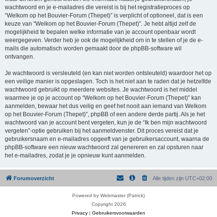
wachtwoord en je e-mailadres die vereist is bij het registratieproces op
“Welkom op het Bouvier-Forum (Thepet)” is verplicht of optioneel, dat is een
keuze van “Welkom op het Bouvier-Forum (Thepet)”. Je hebt altijd zelf de
mogelijkheid te bepalen welke informatie van je account openbaar wordt
weergegeven. Verder heb je ook de mogelijkheid om in te stellen of je de e-
mails die automatisch worden gemaakt door de phpBB-software wil
ontvangen.
Je wachtwoord is versleuteld (en kan niet worden ontsleuteld) waardoor het op
een veilige manier is opgeslagen. Toch is het niet aan te raden dat je hetzelfde
wachtwoord gebruikt op meerdere websites. Je wachtwoord is het middel
waarmee je op je account op “Welkom op het Bouvier-Forum (Thepet)” kan
aanmelden, bewaar het dus veilig en geef het nooit aan iemand van Welkom
op het Bouvier-Forum (Thepet)”, phpBB of een andere derde partij. Als je het
wachtwoord van je account bent vergeten, kun je de “Ik ben mijn wachtwoord
vergeten”-optie gebruiken bij het aanmeldvenster. Dit proces vereist dat je
gebruikersnaam en e-mailadres opgeeft van je gebruikersaccount, waarna de
phpBB-software een nieuw wachtwoord zal genereren en zal opsturen naar
het e-mailadres, zodat je je opnieuw kunt aanmelden.
Forumoverzicht
Alle tijden zijn
UTC+02:00
Powered by Webmaster (Patrick)
Copyright 2026
Privacy
|
Gebruikersvoorwaarden