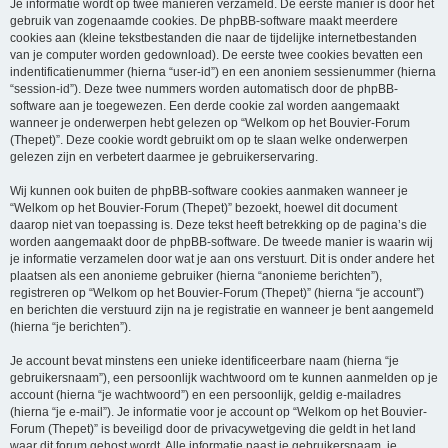
Je informatie wordt op twee manieren verzameld. De eerste manier is door het
gebruik van zogenaamde cookies. De phpBB-software maakt meerdere
cookies aan (kleine tekstbestanden die naar de tijdelijke internetbestanden
van je computer worden gedownload). De eerste twee cookies bevatten een
indentificatienummer (hierna “user-id”) en een anoniem sessienummer (hierna
“session-id”). Deze twee nummers worden automatisch door de phpBB-
software aan je toegewezen. Een derde cookie zal worden aangemaakt
wanneer je onderwerpen hebt gelezen op “Welkom op het Bouvier-Forum
(Thepet)”. Deze cookie wordt gebruikt om op te slaan welke onderwerpen
gelezen zijn en verbetert daarmee je gebruikerservaring.
Wij kunnen ook buiten de phpBB-software cookies aanmaken wanneer je
“Welkom op het Bouvier-Forum (Thepet)” bezoekt, hoewel dit document
daarop niet van toepassing is. Deze tekst heeft betrekking op de pagina’s die
worden aangemaakt door de phpBB-software. De tweede manier is waarin wij
je informatie verzamelen door wat je aan ons verstuurt. Dit is onder andere het
plaatsen als een anonieme gebruiker (hierna “anonieme berichten”),
registreren op “Welkom op het Bouvier-Forum (Thepet)” (hierna “je account”)
en berichten die verstuurd zijn na je registratie en wanneer je bent aangemeld
(hierna “je berichten”).
Je account bevat minstens een unieke identificeerbare naam (hierna “je
gebruikersnaam”), een persoonlijk wachtwoord om te kunnen aanmelden op je
account (hierna “je wachtwoord”) en een persoonlijk, geldig e-mailadres
(hierna “je e-mail”). Je informatie voor je account op “Welkom op het Bouvier-
Forum (Thepet)” is beveiligd door de privacywetgeving die geldt in het land
waar dit forum gehost wordt. Alle informatie naast je gebruikersnaam, je