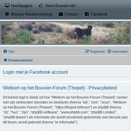
(Opens a new tab)
Hoofdpagina
Onze Bouvier-site
(Opens a new tab)
(Opens a new
Bouvier Rasbeschrijving
Contact
Facebook
V&A
Registreer
Aanmelden
Forumoverzicht
Login met je Facebook account
Welkom op het Bouvier-Forum (Thepet) - Privacybeleid
Dit beleid legt in detail uit hoe “Welkom op het Bouvier-Forum (Thepet)” samen
met zijn verbonden diensten en bedrijven (hierna “wij”, “ons”, “onze”, “Welkom
op het Bouvier-Forum (Thepet)”, “https://thepet.nl/forum”) en phpBB (hierna
“zij”, “hun”, “zijn”, “phpBB-software”, “www.phpbb.com”, “phpBB Limited”,
“phpBB-teams”) de informatie die wordt verzameld gedurende een bezoek aan
dit forum, wordt gebruikt (hierna “je informatie”).