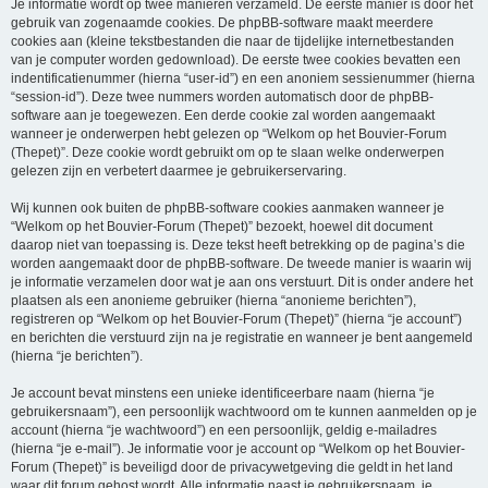
Je informatie wordt op twee manieren verzameld. De eerste manier is door het
gebruik van zogenaamde cookies. De phpBB-software maakt meerdere
cookies aan (kleine tekstbestanden die naar de tijdelijke internetbestanden
van je computer worden gedownload). De eerste twee cookies bevatten een
indentificatienummer (hierna “user-id”) en een anoniem sessienummer (hierna
“session-id”). Deze twee nummers worden automatisch door de phpBB-
software aan je toegewezen. Een derde cookie zal worden aangemaakt
wanneer je onderwerpen hebt gelezen op “Welkom op het Bouvier-Forum
(Thepet)”. Deze cookie wordt gebruikt om op te slaan welke onderwerpen
gelezen zijn en verbetert daarmee je gebruikerservaring.
Wij kunnen ook buiten de phpBB-software cookies aanmaken wanneer je
“Welkom op het Bouvier-Forum (Thepet)” bezoekt, hoewel dit document
daarop niet van toepassing is. Deze tekst heeft betrekking op de pagina’s die
worden aangemaakt door de phpBB-software. De tweede manier is waarin wij
je informatie verzamelen door wat je aan ons verstuurt. Dit is onder andere het
plaatsen als een anonieme gebruiker (hierna “anonieme berichten”),
registreren op “Welkom op het Bouvier-Forum (Thepet)” (hierna “je account”)
en berichten die verstuurd zijn na je registratie en wanneer je bent aangemeld
(hierna “je berichten”).
Je account bevat minstens een unieke identificeerbare naam (hierna “je
gebruikersnaam”), een persoonlijk wachtwoord om te kunnen aanmelden op je
account (hierna “je wachtwoord”) en een persoonlijk, geldig e-mailadres
(hierna “je e-mail”). Je informatie voor je account op “Welkom op het Bouvier-
Forum (Thepet)” is beveiligd door de privacywetgeving die geldt in het land
waar dit forum gehost wordt. Alle informatie naast je gebruikersnaam, je