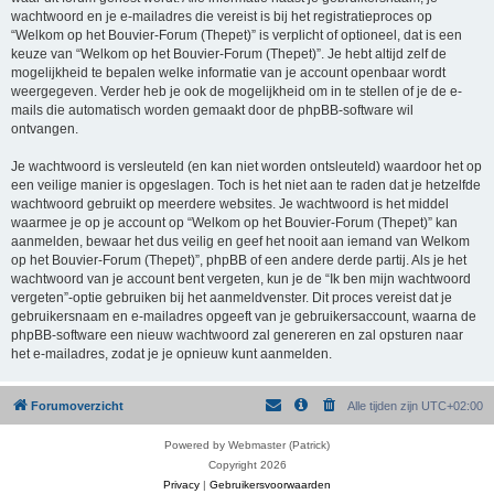
wachtwoord en je e-mailadres die vereist is bij het registratieproces op
“Welkom op het Bouvier-Forum (Thepet)” is verplicht of optioneel, dat is een
keuze van “Welkom op het Bouvier-Forum (Thepet)”. Je hebt altijd zelf de
mogelijkheid te bepalen welke informatie van je account openbaar wordt
weergegeven. Verder heb je ook de mogelijkheid om in te stellen of je de e-
mails die automatisch worden gemaakt door de phpBB-software wil
ontvangen.
Je wachtwoord is versleuteld (en kan niet worden ontsleuteld) waardoor het op
een veilige manier is opgeslagen. Toch is het niet aan te raden dat je hetzelfde
wachtwoord gebruikt op meerdere websites. Je wachtwoord is het middel
waarmee je op je account op “Welkom op het Bouvier-Forum (Thepet)” kan
aanmelden, bewaar het dus veilig en geef het nooit aan iemand van Welkom
op het Bouvier-Forum (Thepet)”, phpBB of een andere derde partij. Als je het
wachtwoord van je account bent vergeten, kun je de “Ik ben mijn wachtwoord
vergeten”-optie gebruiken bij het aanmeldvenster. Dit proces vereist dat je
gebruikersnaam en e-mailadres opgeeft van je gebruikersaccount, waarna de
phpBB-software een nieuw wachtwoord zal genereren en zal opsturen naar
het e-mailadres, zodat je je opnieuw kunt aanmelden.
Forumoverzicht
Alle tijden zijn
UTC+02:00
Powered by Webmaster (Patrick)
Copyright 2026
Privacy
|
Gebruikersvoorwaarden