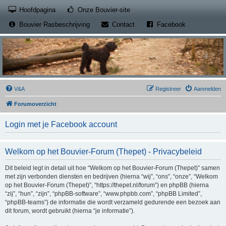
(Opens a new tab)
Hoofdpagina
Onze Bouvier-site
(Opens a new tab)
(Opens a new
Bouvier Rasbeschrijving
Contact
Facebook
V&A
Registreer
Aanmelden
Forumoverzicht
Login met je Facebook account
Welkom op het Bouvier-Forum (Thepet) - Privacybeleid
Dit beleid legt in detail uit hoe “Welkom op het Bouvier-Forum (Thepet)” samen
met zijn verbonden diensten en bedrijven (hierna “wij”, “ons”, “onze”, “Welkom
op het Bouvier-Forum (Thepet)”, “https://thepet.nl/forum”) en phpBB (hierna
“zij”, “hun”, “zijn”, “phpBB-software”, “www.phpbb.com”, “phpBB Limited”,
“phpBB-teams”) de informatie die wordt verzameld gedurende een bezoek aan
dit forum, wordt gebruikt (hierna “je informatie”).