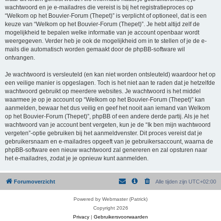
wachtwoord en je e-mailadres die vereist is bij het registratieproces op
“Welkom op het Bouvier-Forum (Thepet)” is verplicht of optioneel, dat is een
keuze van “Welkom op het Bouvier-Forum (Thepet)”. Je hebt altijd zelf de
mogelijkheid te bepalen welke informatie van je account openbaar wordt
weergegeven. Verder heb je ook de mogelijkheid om in te stellen of je de e-
mails die automatisch worden gemaakt door de phpBB-software wil
ontvangen.
Je wachtwoord is versleuteld (en kan niet worden ontsleuteld) waardoor het op
een veilige manier is opgeslagen. Toch is het niet aan te raden dat je hetzelfde
wachtwoord gebruikt op meerdere websites. Je wachtwoord is het middel
waarmee je op je account op “Welkom op het Bouvier-Forum (Thepet)” kan
aanmelden, bewaar het dus veilig en geef het nooit aan iemand van Welkom
op het Bouvier-Forum (Thepet)”, phpBB of een andere derde partij. Als je het
wachtwoord van je account bent vergeten, kun je de “Ik ben mijn wachtwoord
vergeten”-optie gebruiken bij het aanmeldvenster. Dit proces vereist dat je
gebruikersnaam en e-mailadres opgeeft van je gebruikersaccount, waarna de
phpBB-software een nieuw wachtwoord zal genereren en zal opsturen naar
het e-mailadres, zodat je je opnieuw kunt aanmelden.
Forumoverzicht
Alle tijden zijn
UTC+02:00
Powered by Webmaster (Patrick)
Copyright 2026
Privacy
|
Gebruikersvoorwaarden