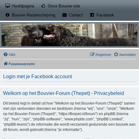
(Opens a new tab)
Hoofdpagina
Onze Bouvier-site
(Opens a new tab)
(Opens a new
Bouvier Rasbeschrijving
Contact
Facebook
V&A
Registreer
Aanmelden
Forumoverzicht
Login met je Facebook account
Welkom op het Bouvier-Forum (Thepet) - Privacybeleid
Dit beleid legt in detail uit hoe “Welkom op het Bouvier-Forum (Thepet)” samen
met zijn verbonden diensten en bedrijven (hierna “wij”, “ons”, “onze”, “Welkom
op het Bouvier-Forum (Thepet)”, “https://thepet.nl/forum”) en phpBB (hierna
“zij”, “hun”, “zijn”, “phpBB-software”, “www.phpbb.com”, “phpBB Limited”,
“phpBB-teams”) de informatie die wordt verzameld gedurende een bezoek aan
dit forum, wordt gebruikt (hierna “je informatie”).