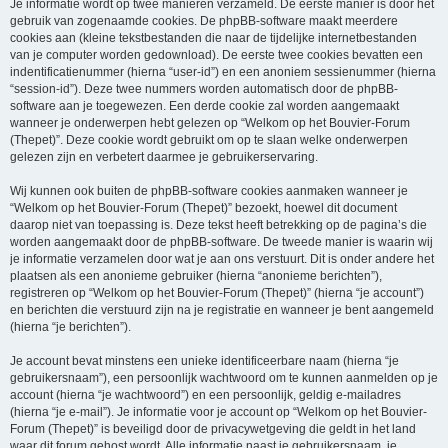
Je informatie wordt op twee manieren verzameld. De eerste manier is door het
gebruik van zogenaamde cookies. De phpBB-software maakt meerdere
cookies aan (kleine tekstbestanden die naar de tijdelijke internetbestanden
van je computer worden gedownload). De eerste twee cookies bevatten een
indentificatienummer (hierna “user-id”) en een anoniem sessienummer (hierna
“session-id”). Deze twee nummers worden automatisch door de phpBB-
software aan je toegewezen. Een derde cookie zal worden aangemaakt
wanneer je onderwerpen hebt gelezen op “Welkom op het Bouvier-Forum
(Thepet)”. Deze cookie wordt gebruikt om op te slaan welke onderwerpen
gelezen zijn en verbetert daarmee je gebruikerservaring.
Wij kunnen ook buiten de phpBB-software cookies aanmaken wanneer je
“Welkom op het Bouvier-Forum (Thepet)” bezoekt, hoewel dit document
daarop niet van toepassing is. Deze tekst heeft betrekking op de pagina’s die
worden aangemaakt door de phpBB-software. De tweede manier is waarin wij
je informatie verzamelen door wat je aan ons verstuurt. Dit is onder andere het
plaatsen als een anonieme gebruiker (hierna “anonieme berichten”),
registreren op “Welkom op het Bouvier-Forum (Thepet)” (hierna “je account”)
en berichten die verstuurd zijn na je registratie en wanneer je bent aangemeld
(hierna “je berichten”).
Je account bevat minstens een unieke identificeerbare naam (hierna “je
gebruikersnaam”), een persoonlijk wachtwoord om te kunnen aanmelden op je
account (hierna “je wachtwoord”) en een persoonlijk, geldig e-mailadres
(hierna “je e-mail”). Je informatie voor je account op “Welkom op het Bouvier-
Forum (Thepet)” is beveiligd door de privacywetgeving die geldt in het land
waar dit forum gehost wordt. Alle informatie naast je gebruikersnaam, je