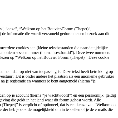
“ons”, “onze”, “Welkom op het Bouvier-Forum (Thepet)”,
 de informatie die wordt verzameld gedurende een bezoek aan dit
rdere cookies aan (kleine tekstbestanden die naar de tijdelijke
en anoniem sessienummer (hierna “session-id”). Deze twee nummers
elezen op “Welkom op het Bouvier-Forum (Thepet)”. Deze cookie
ent daarop niet van toepassing is. Deze tekst heeft betrekking op
stuurt. Dit is onder andere het plaatsen als een anonieme gebruiker
na je registratie en wanneer je bent aangemeld (hierna “je
en op je account (hierna “je wachtwoord”) en een persoonlijk, geldig
ving die geldt in het land waar dit forum gehost wordt. Alle
m (Thepet)” is verplicht of optioneel, dat is een keuze van “Welkom op
der heb je ook de mogelijkheid om in te stellen of je de e-mails die