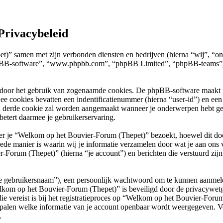
Privacybeleid
pet)” samen met zijn verbonden diensten en bedrijven (hierna “wij”, 
 “phpBB-software”, “www.phpbb.com”, “phpBB Limited”, “phpBB-teams”)
 door het gebruik van zogenaamde cookies. De phpBB-software maakt mee
ee cookies bevatten een indentificatienummer (hierna “user-id”) en e
 derde cookie zal worden aangemaakt wanneer je onderwerpen hebt g
etert daarmee je gebruikerservaring.
je “Welkom op het Bouvier-Forum (Thepet)” bezoekt, hoewel dit docum
 manier is waarin wij je informatie verzamelen door wat je aan ons ver
Forum (Thepet)” (hierna “je account”) en berichten die verstuurd zijn 
“je gebruikersnaam”), een persoonlijk wachtwoord om te kunnen aanmeld
Welkom op het Bouvier-Forum (Thepet)” is beveiligd door de privacywetge
ie vereist is bij het registratieproces op “Welkom op het Bouvier-Foru
epalen welke informatie van je account openbaar wordt weergegeven. Ver
.