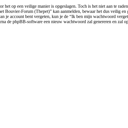
r het op een veilige manier is opgeslagen. Toch is het niet aan te rade
et Bouvier-Forum (Thepet)” kan aanmelden, bewaar het dus veilig en
n je account bent vergeten, kun je de “Ik ben mijn wachtwoord vergeten
arna de phpBB-software een nieuw wachtwoord zal genereren en zal ops