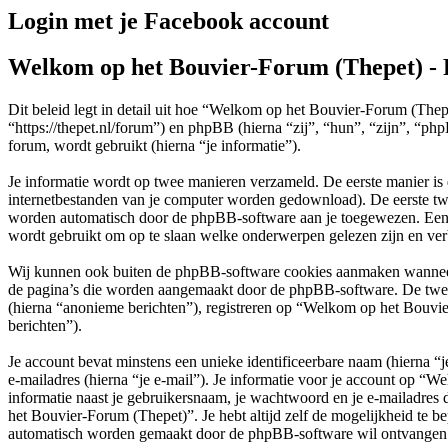
Login met je Facebook account
Welkom op het Bouvier-Forum (Thepet) - 
Dit beleid legt in detail uit hoe “Welkom op het Bouvier-Forum (The
“https://thepet.nl/forum”) en phpBB (hierna “zij”, “hun”, “zijn”,
forum, wordt gebruikt (hierna “je informatie”).
Je informatie wordt op twee manieren verzameld. De eerste manier is
internetbestanden van je computer worden gedownload). De eerste tw
worden automatisch door de phpBB-software aan je toegewezen. Een
wordt gebruikt om op te slaan welke onderwerpen gelezen zijn en verb
Wij kunnen ook buiten de phpBB-software cookies aanmaken wanneer 
de pagina’s die worden aangemaakt door de phpBB-software. De tweede
(hierna “anonieme berichten”), registreren op “Welkom op het Bouvier-
berichten”).
Je account bevat minstens een unieke identificeerbare naam (hierna 
e-mailadres (hierna “je e-mail”). Je informatie voor je account op “
informatie naast je gebruikersnaam, je wachtwoord en je e-mailadres d
het Bouvier-Forum (Thepet)”. Je hebt altijd zelf de mogelijkheid te b
automatisch worden gemaakt door de phpBB-software wil ontvangen