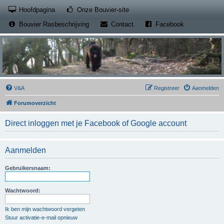
(Opens a new tab)
Hoofdpagina
Onze Bouvier-site
(Opens a new tab)
(Opens a new
Bouvier Rasbeschrijving
Contact
Facebook
V&A
Registreer
Aanmelden
Forumoverzicht
Direct inloggen met je Facebook of Google account
Aanmelden
Gebruikersnaam:
Wachtwoord:
Ik ben mijn wachtwoord vergeten
Stuur activatie-e-mail opnieuw