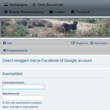
(Opens a new tab)
Hoofdpagina
Onze Bouvier-site
(Opens a new tab)
(Opens a new
Bouvier Rasbeschrijving
Contact
Facebook
V&A
Registreer
Aanmelden
Forumoverzicht
Direct inloggen met je Facebook of Google account
Aanmelden
Gebruikersnaam:
Wachtwoord:
Ik ben mijn wachtwoord vergeten
Stuur activatie-e-mail opnieuw