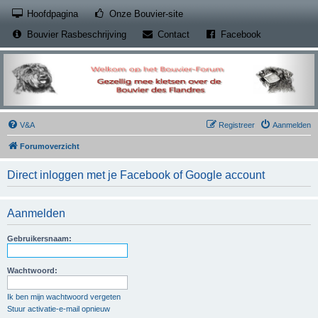
(Opens a new tab)
Hoofdpagina
Onze Bouvier-site
(Opens a new tab)
(Opens a new
Bouvier Rasbeschrijving
Contact
Facebook
V&A
Registreer
Aanmelden
Forumoverzicht
Direct inloggen met je Facebook of Google account
Aanmelden
Gebruikersnaam:
Wachtwoord:
Ik ben mijn wachtwoord vergeten
Stuur activatie-e-mail opnieuw