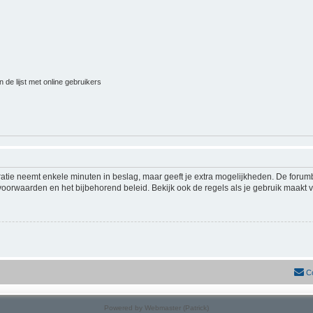
 de lijst met online gebruikers
ratie neemt enkele minuten in beslag, maar geeft je extra mogelijkheden. De foru
voorwaarden en het bijbehorend beleid. Bekijk ook de regels als je gebruik maakt v
C
Powered by Webmaster (Patrick)