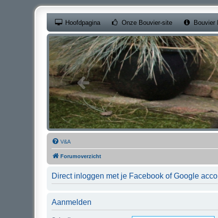
(Opens a new ta
Hoofdpagina
Onze Bouvier-site
Bouvier 
V&A
Forumoverzicht
Direct inloggen met je Facebook of Google acco
Aanmelden