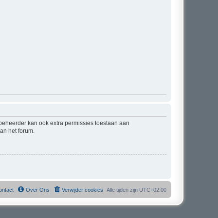
mbeheerder kan ook extra permissies toestaan aan
an het forum.
ontact
Over Ons
Verwijder cookies
Alle tijden zijn
UTC+02:00