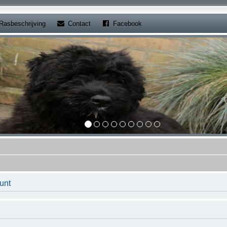
b)
(Opens a new tab)
(Opens a new tab)
Rasbeschrijving
Contact
Facebook
unt