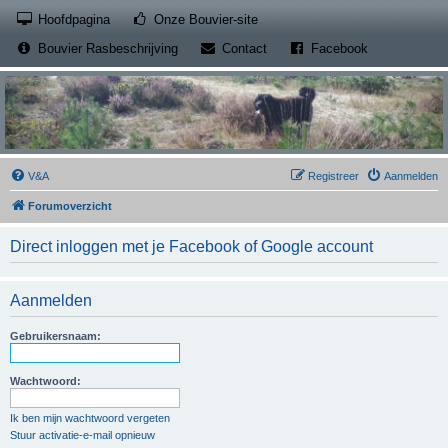
(Opens a new tab)
Hoofdpagina
Onze Bouvier-site
(Opens a new tab)
(Opens a new
Bouvier Rasbeschrijving
Contact
Facebook
V&A
Registreer
Aanmelden
Forumoverzicht
Direct inloggen met je Facebook of Google account
Aanmelden
Gebruikersnaam:
Wachtwoord:
Ik ben mijn wachtwoord vergeten
Stuur activatie-e-mail opnieuw