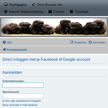
(Opens a new tab)
Hoofdpagina
Onze Bouvier-site
(Opens a new tab)
(Opens a new
Bouvier Rasbeschrijving
Contact
Facebook
V&A
Registreer
Aanmelden
Forumoverzicht
Direct inloggen met je Facebook of Google account
Aanmelden
Gebruikersnaam:
Wachtwoord:
Ik ben mijn wachtwoord vergeten
Stuur activatie-e-mail opnieuw