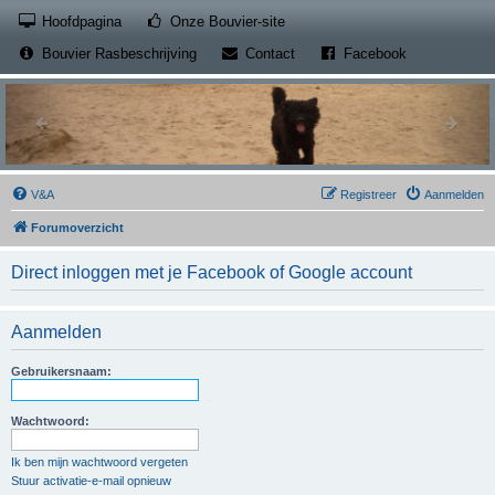
(Opens a new tab)
Hoofdpagina
Onze Bouvier-site
(Opens a new tab)
(Opens a new
Bouvier Rasbeschrijving
Contact
Facebook
V&A
Registreer
Aanmelden
Forumoverzicht
Direct inloggen met je Facebook of Google account
Aanmelden
Gebruikersnaam:
Wachtwoord:
Ik ben mijn wachtwoord vergeten
Stuur activatie-e-mail opnieuw