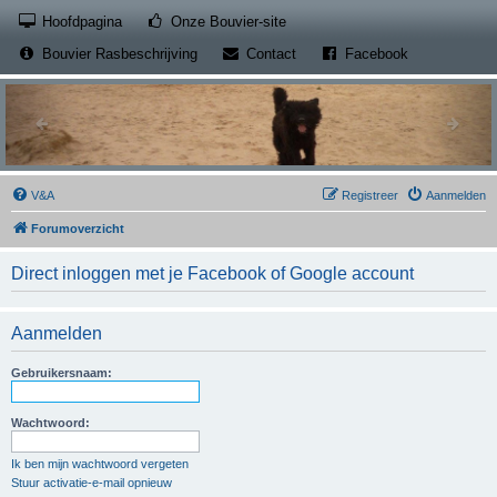
(Opens a new tab)
Hoofdpagina
Onze Bouvier-site
(Opens a new tab)
(Opens a new
Bouvier Rasbeschrijving
Contact
Facebook
V&A
Registreer
Aanmelden
Forumoverzicht
Direct inloggen met je Facebook of Google account
Aanmelden
Gebruikersnaam:
Wachtwoord:
Ik ben mijn wachtwoord vergeten
Stuur activatie-e-mail opnieuw