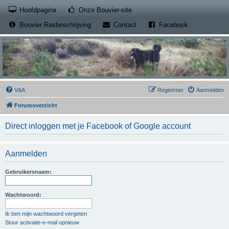
(Opens a new tab)
Hoofdpagina
Onze Bouvier-site
(Opens a new tab)
(Opens a new
Bouvier Rasbeschrijving
Contact
Facebook
V&A
Registreer
Aanmelden
Forumoverzicht
Direct inloggen met je Facebook of Google account
Aanmelden
Gebruikersnaam:
Wachtwoord:
Ik ben mijn wachtwoord vergeten
Stuur activatie-e-mail opnieuw