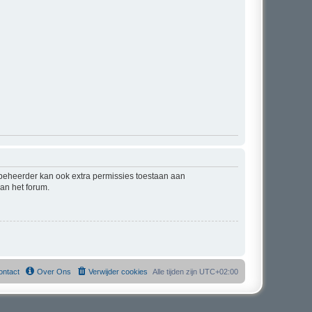
mbeheerder kan ook extra permissies toestaan aan
an het forum.
ontact
Over Ons
Verwijder cookies
Alle tijden zijn
UTC+02:00