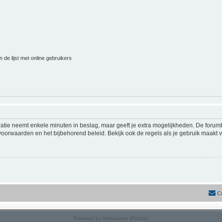
 de lijst met online gebruikers
ratie neemt enkele minuten in beslag, maar geeft je extra mogelijkheden. De foru
voorwaarden en het bijbehorend beleid. Bekijk ook de regels als je gebruik maakt v
C
Powered by Webmaster (Patrick)