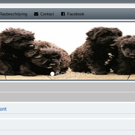
b)
(Opens a new tab)
(Opens a new tab)
Rasbeschrijving
Contact
Facebook
unt