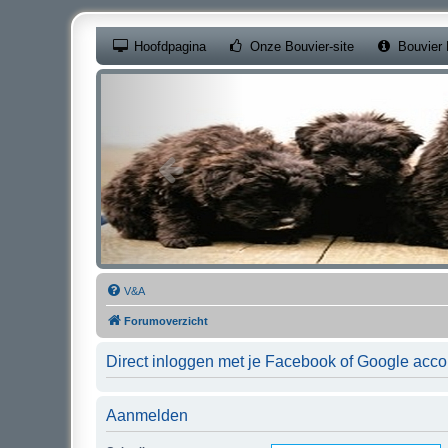
(Opens a new ta
Hoofdpagina
Onze Bouvier-site
Bouvier 
V&A
Forumoverzicht
Direct inloggen met je Facebook of Google acco
Aanmelden