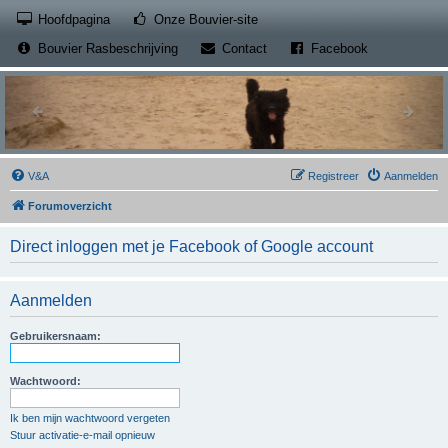
(Opens a new tab)
Hoofdpagina
Onze Bouvier-site
(Opens a new tab)
(Opens a new
Bouvier Rasbeschrijving
Contact
Facebook
V&A
Registreer
Aanmelden
Forumoverzicht
Direct inloggen met je Facebook of Google account
Aanmelden
Gebruikersnaam:
Wachtwoord:
Ik ben mijn wachtwoord vergeten
Stuur activatie-e-mail opnieuw