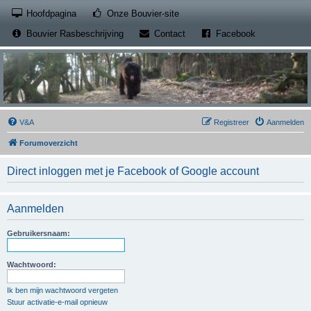
(Opens a new tab)
Hoofdpagina
Onze Bouvier-site
(Opens a new tab)
(Opens a new
Bouvier Rasbeschrijving
Contact
Facebook
V&A
Registreer
Aanmelden
Forumoverzicht
Direct inloggen met je Facebook of Google account
Aanmelden
Gebruikersnaam:
Wachtwoord:
Ik ben mijn wachtwoord vergeten
Stuur activatie-e-mail opnieuw