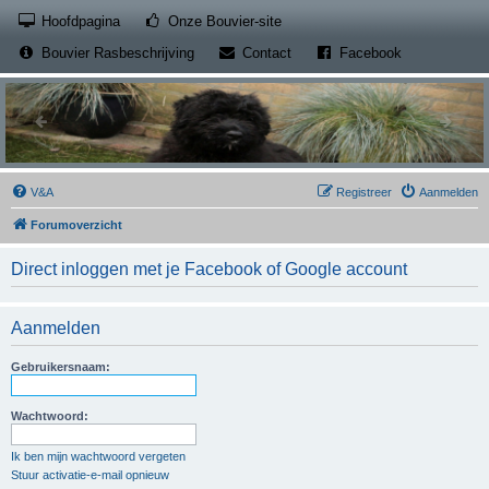
(Opens a new tab)
Hoofdpagina
Onze Bouvier-site
(Opens a new tab)
(Opens a new
Bouvier Rasbeschrijving
Contact
Facebook
V&A
Registreer
Aanmelden
Forumoverzicht
Direct inloggen met je Facebook of Google account
Aanmelden
Gebruikersnaam:
Wachtwoord:
Ik ben mijn wachtwoord vergeten
Stuur activatie-e-mail opnieuw