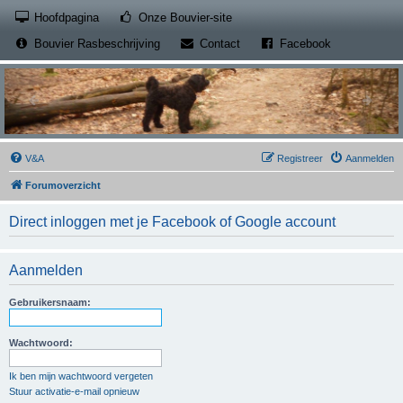
(Opens a new tab)
Hoofdpagina
Onze Bouvier-site
(Opens a new tab)
(Opens a new
Bouvier Rasbeschrijving
Contact
Facebook
V&A
Registreer
Aanmelden
Forumoverzicht
Direct inloggen met je Facebook of Google account
Aanmelden
Gebruikersnaam:
Wachtwoord:
Ik ben mijn wachtwoord vergeten
Stuur activatie-e-mail opnieuw