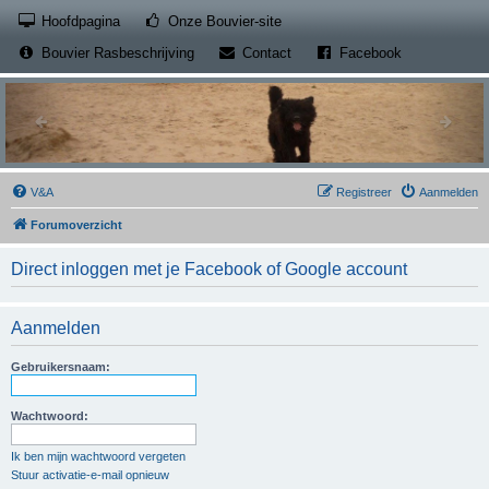
(Opens a new tab)
Hoofdpagina
Onze Bouvier-site
(Opens a new tab)
(Opens a new
Bouvier Rasbeschrijving
Contact
Facebook
V&A
Registreer
Aanmelden
Forumoverzicht
Direct inloggen met je Facebook of Google account
Aanmelden
Gebruikersnaam:
Wachtwoord:
Ik ben mijn wachtwoord vergeten
Stuur activatie-e-mail opnieuw