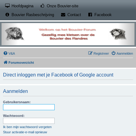
(Opens a new tab)
Hoofdpagina
Onze Bouvier-site
(Opens a new tab)
(Opens a new
Bouvier Rasbeschrijving
Contact
Facebook
V&A
Registreer
Aanmelden
Forumoverzicht
Direct inloggen met je Facebook of Google account
Aanmelden
Gebruikersnaam:
Wachtwoord:
Ik ben mijn wachtwoord vergeten
Stuur activatie-e-mail opnieuw