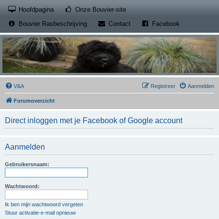
(Opens a new tab)
Hoofdpagina
Onze Bouvier-site
(Opens a new tab)
(Opens a new
Bouvier Rasbeschrijving
Contact
Facebook
V&A
Registreer
Aanmelden
Forumoverzicht
Direct inloggen met je Facebook of Google account
Aanmelden
Gebruikersnaam:
Wachtwoord:
Ik ben mijn wachtwoord vergeten
Stuur activatie-e-mail opnieuw