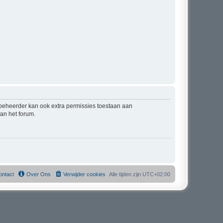
mbeheerder kan ook extra permissies toestaan aan
an het forum.
ontact
Over Ons
Verwijder cookies
Alle tijden zijn
UTC+02:00