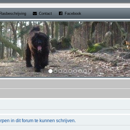
b)
(Opens a new tab)
(Opens a new tab)
Rasbeschrijving
Contact
Facebook
en in dit forum te kunnen schrijven.