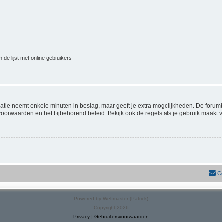
 de lijst met online gebruikers
ratie neemt enkele minuten in beslag, maar geeft je extra mogelijkheden. De foru
voorwaarden en het bijbehorend beleid. Bekijk ook de regels als je gebruik maakt v
C
Powered by Webmaster (Patrick)
Copyright 2026
Privacy
|
Gebruikersvoorwaarden