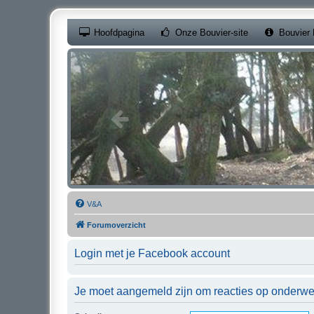
(Opens a new ta
Hoofdpagina
Onze Bouvier-site
Bouvier 
V&A
Forumoverzicht
Login met je Facebook account
Je moet aangemeld zijn om reacties op onderwerp