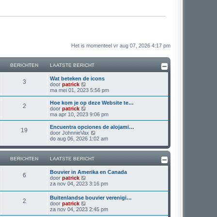
Het is momenteel vr aug 07, 2026 4:17 pm
BERICHTEN
LAATSTE BERICHT
L
Wat beteken de icons
B
3
a
B
door
patrick
a
e
ma mei 01, 2023 5:56 pm
e
t
k
s
i
L
Hoe kom je op deze Website te…
B
2
r
t
j
a
B
door
patrick
e
k
a
e
ma apr 10, 2023 9:06 pm
e
i
b
l
t
k
e
a
s
i
L
Encuentra opciones de alojami…
B
19
r
r
a
c
t
j
a
B
door
JohnnieVax
i
t
e
k
a
e
do aug 06, 2026 1:02 am
e
c
s
i
b
l
h
t
k
h
t
e
a
s
i
t
e
r
r
a
c
t
j
t
BERICHTEN
LAATSTE BERICHT
b
i
t
e
k
e
c
s
i
b
l
h
e
r
L
h
Bouvier in Amerika en Canada
t
e
a
B
6
i
a
B
t
door
patrick
e
r
a
c
t
n
c
a
e
za nov 04, 2023 3:16 pm
b
i
t
e
h
t
k
e
c
s
h
e
t
s
i
r
h
t
L
Buitenlandse bouvier verenigi…
r
B
2
t
j
i
t
e
a
B
door
patrick
t
n
e
k
c
b
a
e
za nov 04, 2023 2:45 pm
i
b
l
e
h
e
t
k