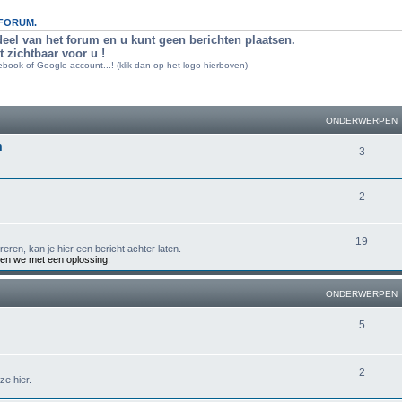
-FORUM.
deel van het forum en u kunt geen berichten plaatsen.
t zichtbaar voor u !
book of Google account...! (klik dan op het logo hierboven)
ONDERWERPEN
m
O
3
n
O
2
d
n
e
O
19
d
r
reren, kan je hier een bericht achter laten.
en we met een oplossing.
n
e
w
d
r
e
ONDERWERPEN
e
w
r
O
5
r
e
p
n
w
r
e
d
O
2
ze hier.
e
p
n
e
n