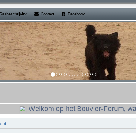
b)
(Opens a new tab)
(Opens a new tab)
Rasbeschrijving
Contact
Facebook
Welkom op het Bouvier-Forum, waar alle
unt