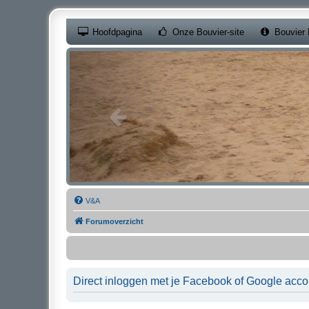
(Opens a new ta
Hoofdpagina
Onze Bouvier-site
Bouvier 
V&A
Forumoverzicht
Direct inloggen met je Facebook of Google acco