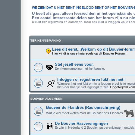
WE ZIEN DAT U NIET BENT INGELOGD BENT OP HET BOUVIER
U heeft als gast alleen leesrechten in het openstaande 
Een aantal interessante delen van het forum zijn nu nie
U kunt zich registreren en aamelden, maar ook kunt U inloggen via je Face
TER KENNISMAKING
Lees dit eerst...Welkom op dit Bouvier-foru
Hier vindt je onze huisregels op dit Bouvier Forum.
Stel jezelf eens voor.
Een kennismaking met het baasje.
Inloggen of registreren lukt me niet !
Wanneer het niet lukt om in te loggen en/of je te regist
hiervoor hoef je niet ingelogd te zijn.
Ongetwijfeld kom
BOUVIER ALGEMEEN
Bouvier de Flandres (Ras omschrijving)
Wat je wel moet weten over de Bouvier des Flandres
De Bouvier Rasverenigingen
Er zijn in Nederland 2 Bouvier rasverenigingen, ontdek 