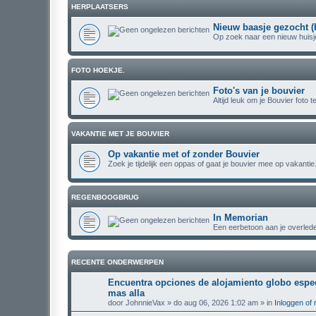
HERPLAATSERS
Nieuw baasje gezocht (
Op zoek naar een nieuw huisje
FOTO HOEKJE.
Foto's van je bouvier
Altijd leuk om je Bouvier foto t
VAKANTIE MET JE BOUVIER
Op vakantie met of zonder Bouvier
Zoek je tijdelijk een oppas of gaat je bouvier mee op vakantie
REGENBOOGBRUG
In Memorian
Een eerbetoon aan je overlede
RECENTE ONDERWERPEN
Encuentra opciones de alojamiento globo especi
mas alla
door
JohnnieVax
» do aug 06, 2026 1:02 am » in
Inloggen of 