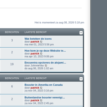
Het is momenteel za aug 08, 2026 5:18 pm
BERICHTEN
LAATSTE BERICHT
L
Wat beteken de icons
B
3
a
B
door
patrick
a
e
ma mei 01, 2023 5:56 pm
e
t
k
s
i
L
Hoe kom je op deze Website te…
B
2
r
t
j
a
B
door
patrick
e
k
a
e
ma apr 10, 2023 9:06 pm
e
i
b
l
t
k
e
a
s
i
L
Encuentra opciones de alojami…
B
19
r
r
a
c
t
j
a
B
door
JohnnieVax
i
t
e
k
a
e
do aug 06, 2026 1:02 am
e
c
s
i
b
l
h
t
k
h
t
e
a
s
i
t
e
r
r
a
c
t
j
t
BERICHTEN
LAATSTE BERICHT
b
i
t
e
k
e
c
s
i
b
l
h
e
r
L
h
Bouvier in Amerika en Canada
t
e
a
B
6
i
a
B
t
door
patrick
e
r
a
c
t
n
c
a
e
za nov 04, 2023 3:16 pm
b
i
t
e
h
t
k
e
c
s
h
e
t
s
i
r
h
t
L
Buitenlandse bouvier verenigi…
r
B
2
t
j
i
t
e
a
B
door
patrick
t
n
e
k
c
b
a
e
za nov 04, 2023 2:45 pm
i
b
l
e
h
e
t
k