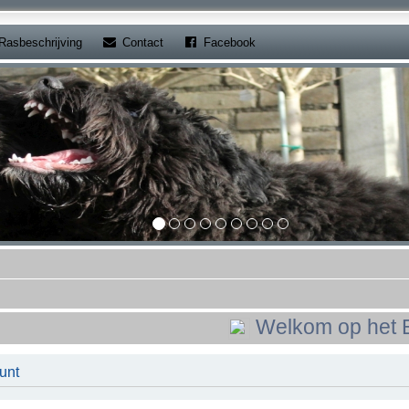
b)
(Opens a new tab)
(Opens a new tab)
Rasbeschrijving
Contact
Facebook
Welkom op het Bouvier
unt