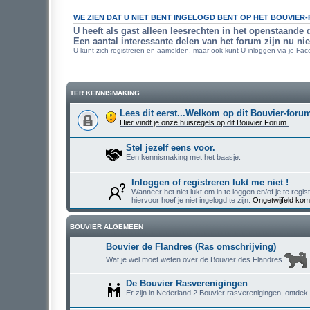
WE ZIEN DAT U NIET BENT INGELOGD BENT OP HET BOUVIER
U heeft als gast alleen leesrechten in het openstaande 
Een aantal interessante delen van het forum zijn nu nie
U kunt zich registreren en aamelden, maar ook kunt U inloggen via je Face
TER KENNISMAKING
Lees dit eerst...Welkom op dit Bouvier-foru
Hier vindt je onze huisregels op dit Bouvier Forum.
Stel jezelf eens voor.
Een kennismaking met het baasje.
Inloggen of registreren lukt me niet !
Wanneer het niet lukt om in te loggen en/of je te regist
hiervoor hoef je niet ingelogd te zijn.
Ongetwijfeld kom
BOUVIER ALGEMEEN
Bouvier de Flandres (Ras omschrijving)
Wat je wel moet weten over de Bouvier des Flandres
De Bouvier Rasverenigingen
Er zijn in Nederland 2 Bouvier rasverenigingen, ontdek 