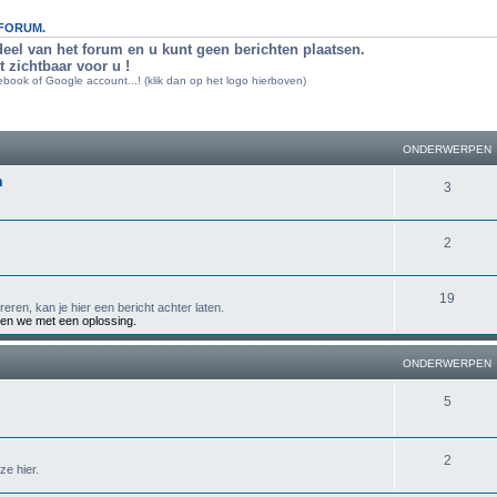
-FORUM.
deel van het forum en u kunt geen berichten plaatsen.
t zichtbaar voor u !
book of Google account...! (klik dan op het logo hierboven)
ONDERWERPEN
m
O
3
n
O
2
d
n
e
O
19
d
r
reren, kan je hier een bericht achter laten.
en we met een oplossing.
n
e
w
d
r
e
ONDERWERPEN
e
w
r
O
5
r
e
p
n
w
r
e
d
O
2
ze hier.
e
p
n
e
n