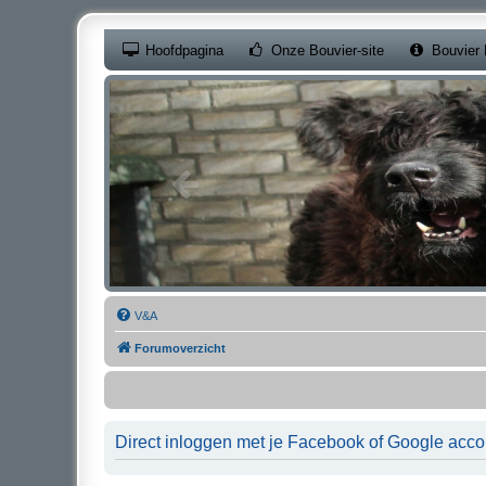
(Opens a new ta
Hoofdpagina
Onze Bouvier-site
Bouvier 
V&A
Forumoverzicht
Direct inloggen met je Facebook of Google acco