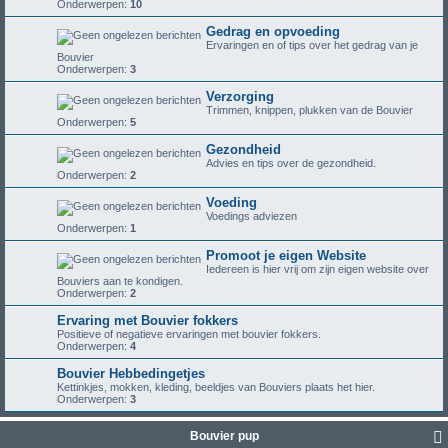
Onderwerpen:
10
Gedrag en opvoeding
Ervaringen en of tips over het gedrag van je
Bouvier
Onderwerpen:
3
Verzorging
Trimmen, knippen, plukken van de Bouvier
Onderwerpen:
5
Gezondheid
Advies en tips over de gezondheid.
Onderwerpen:
2
Voeding
Voedings adviezen
Onderwerpen:
1
Promoot je eigen Website
Iedereen is hier vrij om zijn eigen website over
Bouviers aan te kondigen.
Onderwerpen:
2
Ervaring met Bouvier fokkers
Positieve of negatieve ervaringen met bouvier fokkers.
Onderwerpen:
4
Bouvier Hebbedingetjes
Kettinkjes, mokken, kleding, beeldjes van Bouviers plaats het hier.
Onderwerpen:
3
Bouvier pup