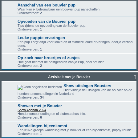
Aanschaf van een bouvier pup
Waar kan ik betrouwbaar een bouvier pup aanschaffen.
Onderwerpen:
2
Opvoeden van de Bouvier pup
Tips tijdens de opvoeding van de Bouvier pup.
Onderwerpen:
1
Leuke puppie ervaringen
Een pup zorgt altijd voor leuke en of mindere leuke ervaringen, deel je verhaal
eens.
Onderwerpen:
1
Op zoek naar broertjes of zusjes
Hoe gaat het met de nestgenoten van je Pup, deel het hier
Onderwerpen:
2
Activiteit met je Bouvier
Show uitslagen Bouviers
Hier vindt je de uitslagen van de bouvier op de
honden tentoonstellingen in Nederland
Onderwerpen:
34
Showen met je Bouvier
Show Agenda 2024
Hondententoonstelling en of clubmatches info.
Onderwerpen:
6
Wandelingen bijeenkomst
Een leuke groeps wandeling met je bouvier of een bijeenkomst, puppy reunie
Onderwerpen:
1