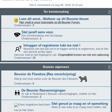
Het is momenteel za aug 08, 2026 10:10 pm
Ter kennismaking
Lees dit eerst...Welkom op dit Bouvier-forum
Hier vindt je onze huisregels op dit Bouvier Forum.
Onderwerpen:
3
Stel jezelf eens voor.
Een kennismaking met het baasje.
Onderwerpen:
2
Inloggen of registreren lukt me niet !
Wanneer het niet lukt om in te loggen en/of je te registreren, kan je hier
een bericht achter laten.
hiervoor hoef je niet ingelogd te zijn.
Ongetwijfeld komen we met een oplossing.
Onderwerpen:
19
Bouvier algemeen
Bouvier de Flandres (Ras omschrijving)
Wat je wel moet weten over de Bouvier des Flandres
Onderwerpen:
5
De Bouvier Rasverenigingen
Er zijn in Nederland 2 Bouvier rasverenigingen, ontdek ze hier.
Onderwerpen:
2
Stel gerust je vraag en of opmerking
Weer je niet waar je je vraag moet stellen, dat
kan je hier doen.