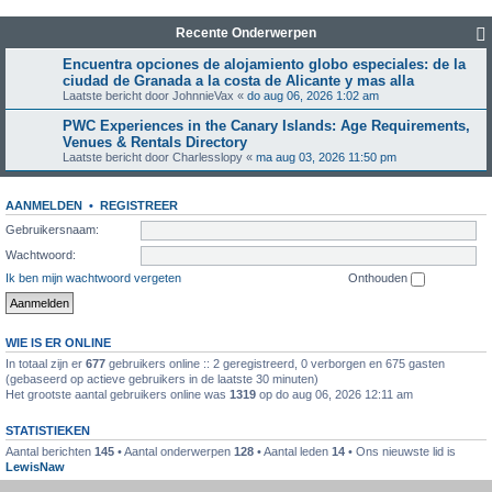
Recente Onderwerpen
Encuentra opciones de alojamiento globo especiales: de la
ciudad de Granada a la costa de Alicante y mas alla
Laatste bericht door
JohnnieVax
«
do aug 06, 2026 1:02 am
PWC Experiences in the Canary Islands: Age Requirements,
Venues & Rentals Directory
Laatste bericht door
Charlesslopy
«
ma aug 03, 2026 11:50 pm
AANMELDEN
•
REGISTREER
Gebruikersnaam:
Wachtwoord:
Ik ben mijn wachtwoord vergeten
Onthouden
WIE IS ER ONLINE
In totaal zijn er
677
gebruikers online :: 2 geregistreerd, 0 verborgen en 675 gasten
(gebaseerd op actieve gebruikers in de laatste 30 minuten)
Het grootste aantal gebruikers online was
1319
op do aug 06, 2026 12:11 am
STATISTIEKEN
Aantal berichten
145
• Aantal onderwerpen
128
• Aantal leden
14
• Ons nieuwste lid is
LewisNaw