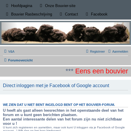
(Opens a new tab)
Hoofdpagina
Onze Bouvier-site
(Opens a new tab)
(Opens a new
Bouvier Rasbeschrijving
Contact
Facebook
V&A
Registreer
Aanmelden
Forumoverzicht
***
Eens een bouvier al
Direct inloggen met je Facebook of Google account
WE ZIEN DAT U NIET BENT INGELOGD BENT OP HET BOUVIER-FORUM.
U heeft als gast alleen leesrechten in het openstaande deel van het
forum en u kunt geen berichten plaatsen.
Een aantal interessante delen van het forum zijn nu niet zichtbaar
voor u !
U kunt zich registreren en aamelden, maar ook kunt U inloggen via je Facebook of Google
account...! (klik dan op het logo hierboven)