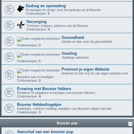
Gedrag en opvoeding
Ervaringen en of tips over het gedrag van je Bouvier
Onderwerpen:
3
Verzorging
Trimmen, knippen, plukken van de Bouvier
Onderwerpen:
5
Gezondheid
Advies en tips over de gezondheid.
Onderwerpen:
2
Voeding
Voedings adviezen
Onderwerpen:
1
Promoot je eigen Website
Iedereen is hier vrij om zijn eigen website over
Bouviers aan te kondigen.
Onderwerpen:
2
Ervaring met Bouvier fokkers
Positieve of negatieve ervaringen met bouvier fokkers.
Onderwerpen:
4
Bouvier Hebbedingetjes
Kettinkjes, mokken, kleding, beeldjes van Bouviers plaats het hier.
Onderwerpen:
3
Bouvier pup
Aanschaf van een bouvier pup