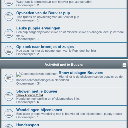
Waar kan ik betrouwbaar een bouvier pup aanschaffen.
Onderwerpen:
2
Opvoeden van de Bouvier pup
Tips tijdens de opvoeding van de Bouvier pup.
Onderwerpen:
1
Leuke puppie ervaringen
Een pup zorgt altijd voor leuke en of mindere leuke ervaringen, deel je verhaal
eens.
Onderwerpen:
1
Op zoek naar broertjes of zusjes
Hoe gaat het met de nestgenoten van je Pup, deel het hier
Onderwerpen:
2
Activiteit met je Bouvier
Show uitslagen Bouviers
Hier vindt je de uitslagen van de bouvier op de
honden tentoonstellingen in Nederland
Onderwerpen:
34
Showen met je Bouvier
Show Agenda 2024
Hondententoonstelling en of clubmatches info.
Onderwerpen:
6
Wandelingen bijeenkomst
Een leuke groeps wandeling met je bouvier of een bijeenkomst, puppy reunie
Onderwerpen:
1
Hondensport