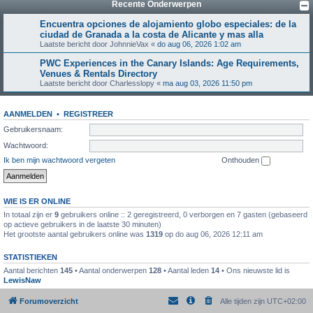
Recente Onderwerpen
Encuentra opciones de alojamiento globo especiales: de la
ciudad de Granada a la costa de Alicante y mas alla
Laatste bericht door
JohnnieVax
«
do aug 06, 2026 1:02 am
PWC Experiences in the Canary Islands: Age Requirements,
Venues & Rentals Directory
Laatste bericht door
Charlesslopy
«
ma aug 03, 2026 11:50 pm
AANMELDEN
•
REGISTREER
Gebruikersnaam:
Wachtwoord:
Ik ben mijn wachtwoord vergeten
Onthouden
WIE IS ER ONLINE
In totaal zijn er
9
gebruikers online :: 2 geregistreerd, 0 verborgen en 7 gasten (gebaseerd
op actieve gebruikers in de laatste 30 minuten)
Het grootste aantal gebruikers online was
1319
op do aug 06, 2026 12:11 am
STATISTIEKEN
Aantal berichten
145
• Aantal onderwerpen
128
• Aantal leden
14
• Ons nieuwste lid is
LewisNaw
Forumoverzicht
Alle tijden zijn
UTC+02:00