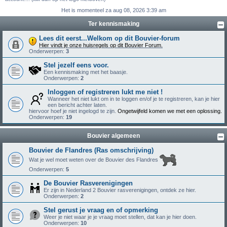
Het is momenteel za aug 08, 2026 3:39 am
Ter kennismaking
Lees dit eerst...Welkom op dit Bouvier-forum
Hier vindt je onze huisregels op dit Bouvier Forum.
Onderwerpen:
3
Stel jezelf eens voor.
Een kennismaking met het baasje.
Onderwerpen:
2
Inloggen of registreren lukt me niet !
Wanneer het niet lukt om in te loggen en/of je te registreren, kan je hier
een bericht achter laten.
hiervoor hoef je niet ingelogd te zijn.
Ongetwijfeld komen we met een oplossing.
Onderwerpen:
19
Bouvier algemeen
Bouvier de Flandres (Ras omschrijving)
Wat je wel moet weten over de Bouvier des Flandres
Onderwerpen:
5
De Bouvier Rasverenigingen
Er zijn in Nederland 2 Bouvier rasverenigingen, ontdek ze hier.
Onderwerpen:
2
Stel gerust je vraag en of opmerking
Weer je niet waar je je vraag moet stellen, dat kan je hier doen.
Onderwerpen:
10