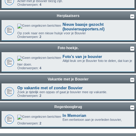
Actief met je Bouvier bezig zijn.
Onderwerpen:
4
Herplaatsers
Nieuw baasje gezocht
(bouviersupporters.nl)
Op zoek naar een nieuw huisje voor je Bouvier
Onderwerpen:
2
Foto hoekje.
Foto's van je bouvier
Altijd leuk om je Bouvier foto te delen, dat kan je
hier doen.
Onderwerpen:
4
Vakantie met je Bouvier
Op vakantie met of zonder Bouvier
Zoek je tijdelijk een oppas of gaat je bouvier mee op vakantie.
Onderwerpen:
2
Regenboogbrug
In Memorian
Een eerbetoon aan je overleden bouvier,
Onderwerpen:
2