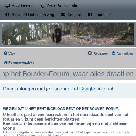
(Opens a new tab)
Hoofdpagina
Onze Bouvier-site
(Opens a new tab)
(Opens a new
Bouvier Rasbeschrijving
Contact
Facebook
V&A
Registreer
Aanmelden
Forumoverzicht
 het Bouvier-Forum, waar alles draait om h
Direct inloggen met je Facebook of Google account
WE ZIEN DAT U NIET BENT INGELOGD BENT OP HET BOUVIER-FORUM.
U heeft als gast alleen leesrechten in het openstaande deel van het
forum en u kunt geen berichten plaatsen.
Een aantal interessante delen van het forum zijn nu niet zichtbaar
voor u !
U kunt zich registreren en aamelden, maar ook kunt U inloggen via je Facebook of Google
account...! (klik dan op het logo hierboven)