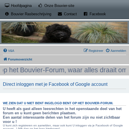
(Opens a new tab)
Hoofdpagina
Onze Bouvier-site
(Opens a new tab)
(Opens a new
Bouvier Rasbeschrijving
Contact
Facebook
V&A
Registreer
Aanmelden
Forumoverzicht
het Bouvier-Forum, waar alles draait om h
Direct inloggen met je Facebook of Google account
WE ZIEN DAT U NIET BENT INGELOGD BENT OP HET BOUVIER-FORUM.
U heeft als gast alleen leesrechten in het openstaande deel van het
forum en u kunt geen berichten plaatsen.
Een aantal interessante delen van het forum zijn nu niet zichtbaar
voor u !
U kunt zich registreren en aamelden, maar ook kunt U inloggen via je Facebook of Google
account...! (klik dan op het logo hierboven)