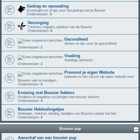
Gedrag en opvoeding
Ervaringen en of tips over het gedrag van je Bouvier
Onderwerpen:
3
Verzorging
Trimmen, knippen, plukken van de Bouvier
Onderwerpen:
5
Gezondheid
Advies en tips over de gezondheid.
Onderwerpen:
2
Voeding
Voedings adviezen
Onderwerpen:
1
Promoot je eigen Website
Iedereen is hier vrij om zijn eigen website over
Bouviers aan te kondigen.
Onderwerpen:
2
Ervaring met Bouvier fokkers
Positieve of negatieve ervaringen met bouvier fokkers.
Onderwerpen:
4
Bouvier Hebbedingetjes
Kettinkjes, mokken, kleding, beeldjes van Bouviers plaats het hier.
Onderwerpen:
3
Bouvier pup
Aanschaf van een bouvier pup