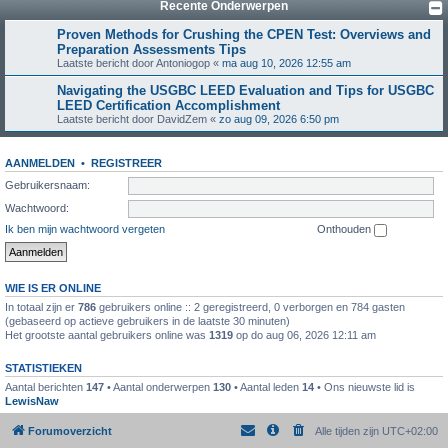
Recente Onderwerpen
Proven Methods for Crushing the CPEN Test: Overviews and
Preparation Assessments Tips
Laatste bericht door
Antoniogop
«
ma aug 10, 2026 12:55 am
Navigating the USGBC LEED Evaluation and Tips for USGBC
LEED Certification Accomplishment
Laatste bericht door
DavidZem
«
zo aug 09, 2026 6:50 pm
AANMELDEN
•
REGISTREER
Gebruikersnaam:
Wachtwoord:
Ik ben mijn wachtwoord vergeten
Onthouden
WIE IS ER ONLINE
In totaal zijn er
786
gebruikers online :: 2 geregistreerd, 0 verborgen en 784 gasten
(gebaseerd op actieve gebruikers in de laatste 30 minuten)
Het grootste aantal gebruikers online was
1319
op do aug 06, 2026 12:11 am
STATISTIEKEN
Aantal berichten
147
• Aantal onderwerpen
130
• Aantal leden
14
• Ons nieuwste lid is
LewisNaw
Forumoverzicht
Alle tijden zijn
UTC+02:00