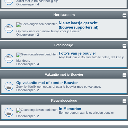
Actief met je Bouvier bezig zijn.
Onderwerpen:
4
Herplaatsers
Nieuw baasje gezocht
(bouviersupporters.nl)
Op zoek naar een nieuw huisje voor je Bouvier
Onderwerpen:
2
Foto hoekje.
Foto's van je bouvier
Altijd leuk om je Bouvier foto te delen, dat kan je
hier doen.
Onderwerpen:
4
Vakantie met je Bouvier
Op vakantie met of zonder Bouvier
Zoek je tijdelijk een oppas of gaat je bouvier mee op vakantie.
Onderwerpen:
2
Regenboogbrug
In Memorian
Een eerbetoon aan je overleden bouvier,
Onderwerpen:
2