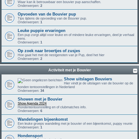
Waar kan ik betrouwbaar een bouvier pup aanschaffen.
Onderwerpen:
2
Opvoeden van de Bouvier pup
Tips tijdens de opvoeding van de Bouvier pup.
Onderwerpen:
1
Leuke puppie ervaringen
Een pup zorgt altijd voor leuke en of mindere leuke ervaringen, deel je verhaal
eens.
Onderwerpen:
1
Op zoek naar broertjes of zusjes
Hoe gaat het met de nestgenoten van je Pup, deel het hier
Onderwerpen:
2
Activiteit met je Bouvier
Show uitslagen Bouviers
Hier vindt je de uitslagen van de bouvier op de
honden tentoonstellingen in Nederland
Onderwerpen:
34
Showen met je Bouvier
Show Agenda 2024
Hondententoonstelling en of clubmatches info.
Onderwerpen:
6
Wandelingen bijeenkomst
Een leuke groeps wandeling met je bouvier of een bijeenkomst, puppy reunie
Onderwerpen:
1
Hondensport