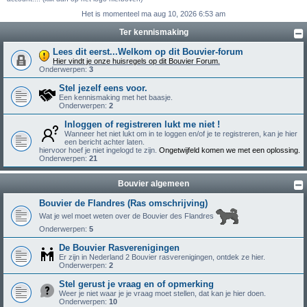
Het is momenteel ma aug 10, 2026 6:53 am
Ter kennismaking
Lees dit eerst...Welkom op dit Bouvier-forum
Hier vindt je onze huisregels op dit Bouvier Forum.
Onderwerpen:
3
Stel jezelf eens voor.
Een kennismaking met het baasje.
Onderwerpen:
2
Inloggen of registreren lukt me niet !
Wanneer het niet lukt om in te loggen en/of je te registreren, kan je hier
een bericht achter laten.
hiervoor hoef je niet ingelogd te zijn.
Ongetwijfeld komen we met een oplossing.
Onderwerpen:
21
Bouvier algemeen
Bouvier de Flandres (Ras omschrijving)
Wat je wel moet weten over de Bouvier des Flandres
Onderwerpen:
5
De Bouvier Rasverenigingen
Er zijn in Nederland 2 Bouvier rasverenigingen, ontdek ze hier.
Onderwerpen:
2
Stel gerust je vraag en of opmerking
Weer je niet waar je je vraag moet stellen, dat kan je hier doen.
Onderwerpen:
10