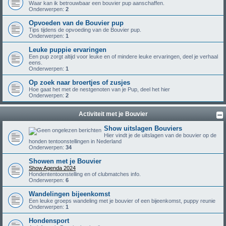
Waar kan ik betrouwbaar een bouvier pup aanschaffen.
Onderwerpen:
2
Opvoeden van de Bouvier pup
Tips tijdens de opvoeding van de Bouvier pup.
Onderwerpen:
1
Leuke puppie ervaringen
Een pup zorgt altijd voor leuke en of mindere leuke ervaringen, deel je verhaal
eens.
Onderwerpen:
1
Op zoek naar broertjes of zusjes
Hoe gaat het met de nestgenoten van je Pup, deel het hier
Onderwerpen:
2
Activiteit met je Bouvier
Show uitslagen Bouviers
Hier vindt je de uitslagen van de bouvier op de
honden tentoonstellingen in Nederland
Onderwerpen:
34
Showen met je Bouvier
Show Agenda 2024
Hondententoonstelling en of clubmatches info.
Onderwerpen:
6
Wandelingen bijeenkomst
Een leuke groeps wandeling met je bouvier of een bijeenkomst, puppy reunie
Onderwerpen:
1
Hondensport