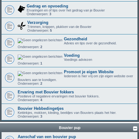
Gedrag en opvoeding
Ervaringen en of tips over het gedrag van je Bouvier
Onderwerpen:
3
Verzorging
Trimmen, knippen, plukken van de Bouvier
Onderwerpen:
5
Gezondheid
Advies en tips over de gezondheid.
Onderwerpen:
2
Voeding
Voedings adviezen
Onderwerpen:
1
Promoot je eigen Website
Iedereen is hier vrij om zijn eigen website over
Bouviers aan te kondigen.
Onderwerpen:
2
Ervaring met Bouvier fokkers
Positieve of negatieve ervaringen met bouvier fokkers.
Onderwerpen:
4
Bouvier Hebbedingetjes
Kettinkjes, mokken, kleding, beeldjes van Bouviers plaats het hier.
Onderwerpen:
3
Bouvier pup
Aanschaf van een bouvier pup