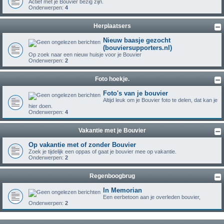
Actief met je Bouvier bezig zijn.
Onderwerpen:
4
Herplaatsers
Nieuw baasje gezocht
(bouviersupporters.nl)
Op zoek naar een nieuw huisje voor je Bouvier
Onderwerpen:
2
Foto hoekje.
Foto's van je bouvier
Altijd leuk om je Bouvier foto te delen, dat kan je
hier doen.
Onderwerpen:
4
Vakantie met je Bouvier
Op vakantie met of zonder Bouvier
Zoek je tijdelijk een oppas of gaat je bouvier mee op vakantie.
Onderwerpen:
2
Regenboogbrug
In Memorian
Een eerbetoon aan je overleden bouvier,
Onderwerpen:
2