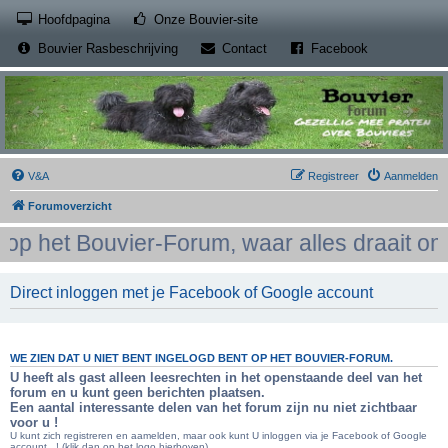
(Opens a new tab)
Hoofdpagina
Onze Bouvier-site
(Opens a new tab)
(Opens a new
Bouvier Rasbeschrijving
Contact
Facebook
V&A
Registreer
Aanmelden
Forumoverzicht
 het Bouvier-Forum, waar alles draait om h
Direct inloggen met je Facebook of Google account
WE ZIEN DAT U NIET BENT INGELOGD BENT OP HET BOUVIER-FORUM.
U heeft als gast alleen leesrechten in het openstaande deel van het
forum en u kunt geen berichten plaatsen.
Een aantal interessante delen van het forum zijn nu niet zichtbaar
voor u !
U kunt zich registreren en aamelden, maar ook kunt U inloggen via je Facebook of Google
account...! (klik dan op het logo hierboven)