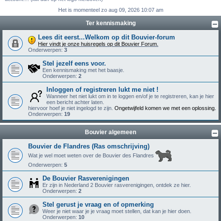
Het is momenteel zo aug 09, 2026 10:07 am
Ter kennismaking
Lees dit eerst...Welkom op dit Bouvier-forum
Hier vindt je onze huisregels op dit Bouvier Forum.
Onderwerpen:
3
Stel jezelf eens voor.
Een kennismaking met het baasje.
Onderwerpen:
2
Inloggen of registreren lukt me niet !
Wanneer het niet lukt om in te loggen en/of je te registreren, kan je hier
een bericht achter laten.
hiervoor hoef je niet ingelogd te zijn.
Ongetwijfeld komen we met een oplossing.
Onderwerpen:
19
Bouvier algemeen
Bouvier de Flandres (Ras omschrijving)
Wat je wel moet weten over de Bouvier des Flandres
Onderwerpen:
5
De Bouvier Rasverenigingen
Er zijn in Nederland 2 Bouvier rasverenigingen, ontdek ze hier.
Onderwerpen:
2
Stel gerust je vraag en of opmerking
Weer je niet waar je je vraag moet stellen, dat kan je hier doen.
Onderwerpen:
10