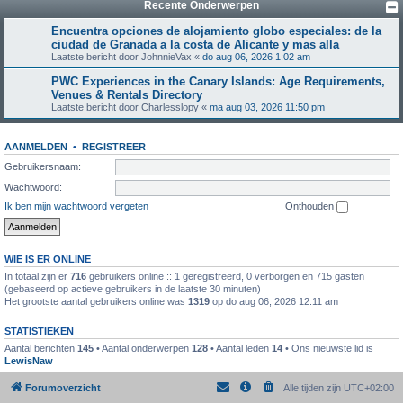
Recente Onderwerpen
Encuentra opciones de alojamiento globo especiales: de la
ciudad de Granada a la costa de Alicante y mas alla
Laatste bericht door
JohnnieVax
«
do aug 06, 2026 1:02 am
PWC Experiences in the Canary Islands: Age Requirements,
Venues & Rentals Directory
Laatste bericht door
Charlesslopy
«
ma aug 03, 2026 11:50 pm
AANMELDEN
•
REGISTREER
Gebruikersnaam:
Wachtwoord:
Ik ben mijn wachtwoord vergeten
Onthouden
WIE IS ER ONLINE
In totaal zijn er
716
gebruikers online :: 1 geregistreerd, 0 verborgen en 715 gasten
(gebaseerd op actieve gebruikers in de laatste 30 minuten)
Het grootste aantal gebruikers online was
1319
op do aug 06, 2026 12:11 am
STATISTIEKEN
Aantal berichten
145
• Aantal onderwerpen
128
• Aantal leden
14
• Ons nieuwste lid is
LewisNaw
Forumoverzicht
Alle tijden zijn
UTC+02:00