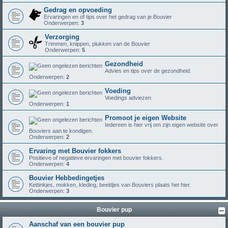
Gedrag en opvoeding
Ervaringen en of tips over het gedrag van je Bouvier
Onderwerpen:
3
Verzorging
Trimmen, knippen, plukken van de Bouvier
Onderwerpen:
5
Gezondheid
Advies en tips over de gezondheid.
Onderwerpen:
2
Voeding
Voedings adviezen
Onderwerpen:
1
Promoot je eigen Website
Iedereen is hier vrij om zijn eigen website over
Bouviers aan te kondigen.
Onderwerpen:
2
Ervaring met Bouvier fokkers
Positieve of negatieve ervaringen met bouvier fokkers.
Onderwerpen:
4
Bouvier Hebbedingetjes
Kettinkjes, mokken, kleding, beeldjes van Bouviers plaats het hier.
Onderwerpen:
3
Bouvier pup
Aanschaf van een bouvier pup