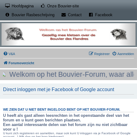
(Opens a new tab)
Hoofdpagina
Onze Bouvier-site
(Opens a new tab)
(Opens a new
Bouvier Rasbeschrijving
Contact
Facebook
V&A
Registreer
Aanmelden
Forumoverzicht
Welkom op het Bouvier-Forum, waar alles 
Direct inloggen met je Facebook of Google account
WE ZIEN DAT U NIET BENT INGELOGD BENT OP HET BOUVIER-FORUM.
U heeft als gast alleen leesrechten in het openstaande deel van het
forum en u kunt geen berichten plaatsen.
Een aantal interessante delen van het forum zijn nu niet zichtbaar
voor u !
U kunt zich registreren en aamelden, maar ook kunt U inloggen via je Facebook of Google
account...! (klik dan op het logo hierboven)