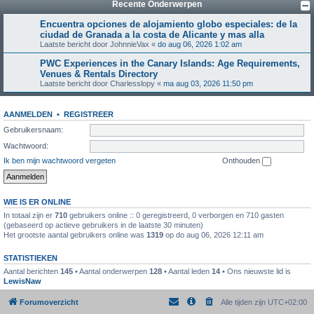
Recente Onderwerpen
Encuentra opciones de alojamiento globo especiales: de la
ciudad de Granada a la costa de Alicante y mas alla
Laatste bericht door
JohnnieVax
«
do aug 06, 2026 1:02 am
PWC Experiences in the Canary Islands: Age Requirements,
Venues & Rentals Directory
Laatste bericht door
Charlesslopy
«
ma aug 03, 2026 11:50 pm
AANMELDEN
•
REGISTREER
Gebruikersnaam:
Wachtwoord:
Ik ben mijn wachtwoord vergeten
Onthouden
WIE IS ER ONLINE
In totaal zijn er
710
gebruikers online :: 0 geregistreerd, 0 verborgen en 710 gasten
(gebaseerd op actieve gebruikers in de laatste 30 minuten)
Het grootste aantal gebruikers online was
1319
op do aug 06, 2026 12:11 am
STATISTIEKEN
Aantal berichten
145
• Aantal onderwerpen
128
• Aantal leden
14
• Ons nieuwste lid is
LewisNaw
Forumoverzicht
Alle tijden zijn
UTC+02:00