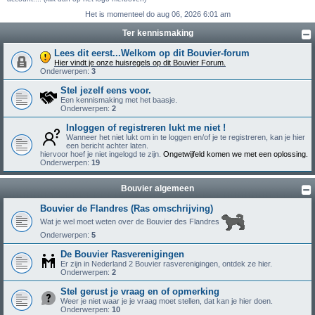
Het is momenteel do aug 06, 2026 6:01 am
Ter kennismaking
Lees dit eerst...Welkom op dit Bouvier-forum
Hier vindt je onze huisregels op dit Bouvier Forum.
Onderwerpen:
3
Stel jezelf eens voor.
Een kennismaking met het baasje.
Onderwerpen:
2
Inloggen of registreren lukt me niet !
Wanneer het niet lukt om in te loggen en/of je te registreren, kan je hier
een bericht achter laten.
hiervoor hoef je niet ingelogd te zijn.
Ongetwijfeld komen we met een oplossing.
Onderwerpen:
19
Bouvier algemeen
Bouvier de Flandres (Ras omschrijving)
Wat je wel moet weten over de Bouvier des Flandres
Onderwerpen:
5
De Bouvier Rasverenigingen
Er zijn in Nederland 2 Bouvier rasverenigingen, ontdek ze hier.
Onderwerpen:
2
Stel gerust je vraag en of opmerking
Weer je niet waar je je vraag moet stellen, dat kan je hier doen.
Onderwerpen:
10