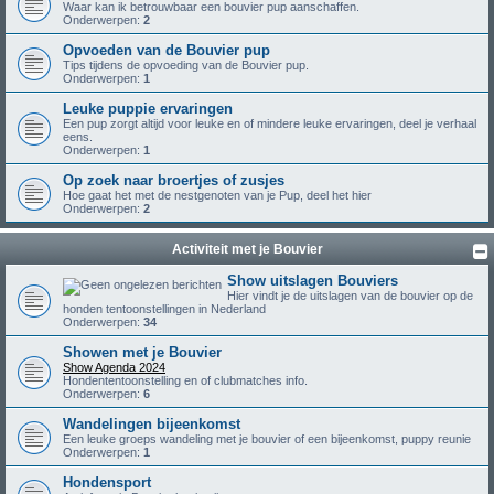
Waar kan ik betrouwbaar een bouvier pup aanschaffen.
Onderwerpen:
2
Opvoeden van de Bouvier pup
Tips tijdens de opvoeding van de Bouvier pup.
Onderwerpen:
1
Leuke puppie ervaringen
Een pup zorgt altijd voor leuke en of mindere leuke ervaringen, deel je verhaal
eens.
Onderwerpen:
1
Op zoek naar broertjes of zusjes
Hoe gaat het met de nestgenoten van je Pup, deel het hier
Onderwerpen:
2
Activiteit met je Bouvier
Show uitslagen Bouviers
Hier vindt je de uitslagen van de bouvier op de
honden tentoonstellingen in Nederland
Onderwerpen:
34
Showen met je Bouvier
Show Agenda 2024
Hondententoonstelling en of clubmatches info.
Onderwerpen:
6
Wandelingen bijeenkomst
Een leuke groeps wandeling met je bouvier of een bijeenkomst, puppy reunie
Onderwerpen:
1
Hondensport