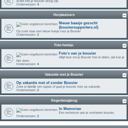
Actief met je Bouvier bezig zijn.
Onderwerpen:
4
Herplaatsers
Nieuw baasje gezocht
(bouviersupporters.nl)
Op zoek naar een nieuw huisje voor je Bouvier
Onderwerpen:
2
Foto hoekje.
Foto's van je bouvier
Altijd leuk om je Bouvier foto te delen, dat kan je
hier doen.
Onderwerpen:
4
Vakantie met je Bouvier
Op vakantie met of zonder Bouvier
Zoek je tijdelijk een oppas of gaat je bouvier mee op vakantie.
Onderwerpen:
2
Regenboogbrug
In Memorian
Een eerbetoon aan je overleden bouvier,
Onderwerpen:
2