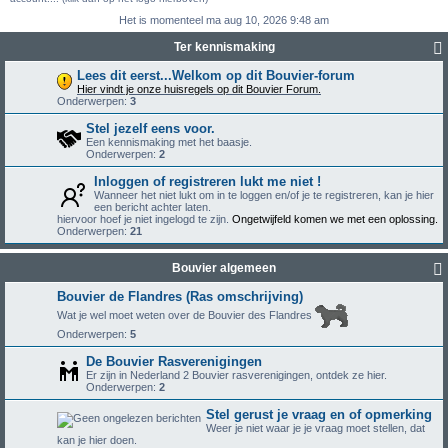
Het is momenteel ma aug 10, 2026 9:48 am
Ter kennismaking
Lees dit eerst...Welkom op dit Bouvier-forum
Hier vindt je onze huisregels op dit Bouvier Forum.
Onderwerpen:
3
Stel jezelf eens voor.
Een kennismaking met het baasje.
Onderwerpen:
2
Inloggen of registreren lukt me niet !
Wanneer het niet lukt om in te loggen en/of je te registreren, kan je hier
een bericht achter laten.
hiervoor hoef je niet ingelogd te zijn.
Ongetwijfeld komen we met een oplossing.
Onderwerpen:
21
Bouvier algemeen
Bouvier de Flandres (Ras omschrijving)
Wat je wel moet weten over de Bouvier des Flandres
Onderwerpen:
5
De Bouvier Rasverenigingen
Er zijn in Nederland 2 Bouvier rasverenigingen, ontdek ze hier.
Onderwerpen:
2
Stel gerust je vraag en of opmerking
Weer je niet waar je je vraag moet stellen, dat
kan je hier doen.