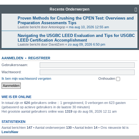
Recente Onderwerpen
Proven Methods for Crushing the CPEN Test: Overviews and
Preparation Assessments Tips
Laatste bericht door
Antoniogop
«
ma aug 10, 2026 12:55 am
Navigating the USGBC LEED Evaluation and Tips for USGBC
LEED Certification Accomplishment
Laatste bericht door
DavidZem
«
zo aug 09, 2026 6:50 pm
AANMELDEN
•
REGISTREER
Gebruikersnaam:
Wachtwoord:
Ik ben mijn wachtwoord vergeten
Onthouden
WIE IS ER ONLINE
In totaal zijn er
624
gebruikers online :: 1 geregistreerd, 0 verborgen en 623 gasten
(gebaseerd op actieve gebruikers in de laatste 30 minuten)
Het grootste aantal gebruikers online was
1319
op do aug 06, 2026 12:11 am
STATISTIEKEN
Aantal berichten
147
• Aantal onderwerpen
130
• Aantal leden
14
• Ons nieuwste lid is
LewisNaw