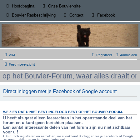
(Opens a new tab)
Hoofdpagina
Onze Bouvier-site
(Opens a new tab)
(Opens a new
Bouvier Rasbeschrijving
Contact
Facebook
V&A
Registreer
Aanmelden
Forumoverzicht
 het Bouvier-Forum, waar alles draait om h
Direct inloggen met je Facebook of Google account
WE ZIEN DAT U NIET BENT INGELOGD BENT OP HET BOUVIER-FORUM.
U heeft als gast alleen leesrechten in het openstaande deel van het
forum en u kunt geen berichten plaatsen.
Een aantal interessante delen van het forum zijn nu niet zichtbaar
voor u !
U kunt zich registreren en aamelden, maar ook kunt U inloggen via je Facebook of Google
account...! (klik dan op het logo hierboven)