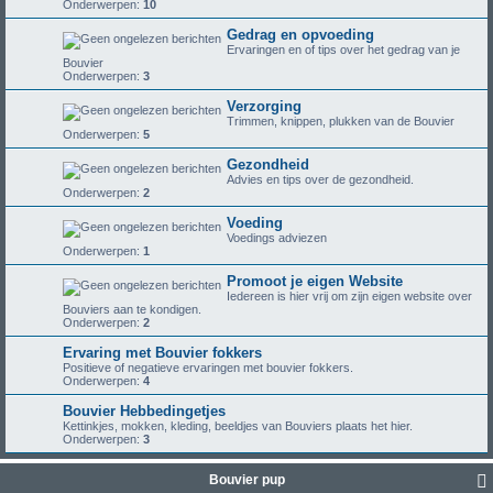
Onderwerpen:
10
Gedrag en opvoeding
Ervaringen en of tips over het gedrag van je
Bouvier
Onderwerpen:
3
Verzorging
Trimmen, knippen, plukken van de Bouvier
Onderwerpen:
5
Gezondheid
Advies en tips over de gezondheid.
Onderwerpen:
2
Voeding
Voedings adviezen
Onderwerpen:
1
Promoot je eigen Website
Iedereen is hier vrij om zijn eigen website over
Bouviers aan te kondigen.
Onderwerpen:
2
Ervaring met Bouvier fokkers
Positieve of negatieve ervaringen met bouvier fokkers.
Onderwerpen:
4
Bouvier Hebbedingetjes
Kettinkjes, mokken, kleding, beeldjes van Bouviers plaats het hier.
Onderwerpen:
3
Bouvier pup