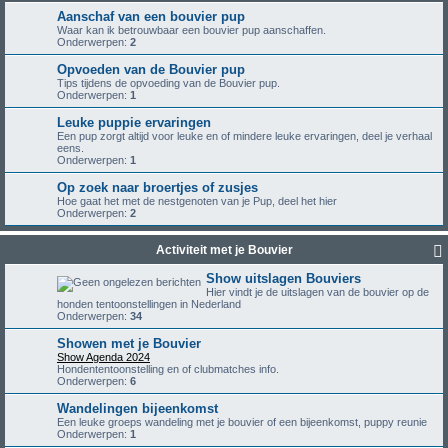
Aanschaf van een bouvier pup
Waar kan ik betrouwbaar een bouvier pup aanschaffen.
Onderwerpen:
2
Opvoeden van de Bouvier pup
Tips tijdens de opvoeding van de Bouvier pup.
Onderwerpen:
1
Leuke puppie ervaringen
Een pup zorgt altijd voor leuke en of mindere leuke ervaringen, deel je verhaal
eens.
Onderwerpen:
1
Op zoek naar broertjes of zusjes
Hoe gaat het met de nestgenoten van je Pup, deel het hier
Onderwerpen:
2
Activiteit met je Bouvier
Show uitslagen Bouviers
Hier vindt je de uitslagen van de bouvier op de
honden tentoonstellingen in Nederland
Onderwerpen:
34
Showen met je Bouvier
Show Agenda 2024
Hondententoonstelling en of clubmatches info.
Onderwerpen:
6
Wandelingen bijeenkomst
Een leuke groeps wandeling met je bouvier of een bijeenkomst, puppy reunie
Onderwerpen:
1