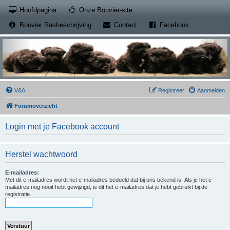
(Opens a new tab)
Hoofdpagina
Onze Bouvier-site
(Opens a new tab)
(Opens a new
Bouvier Rasbeschrijving
Contact
Facebook
V&A
Registreer
Aanmelden
Forumoverzicht
Login met je Facebook account
Herstel wachtwoord
E-mailadres:
Met dit e-mailadres wordt het e-mailadres bedoeld dat bij ons bekend is. Als je het e-
mailadres nog nooit hebt gewijzigd, is dit het e-mailadres dat je hebt gebruikt bij de
registratie.