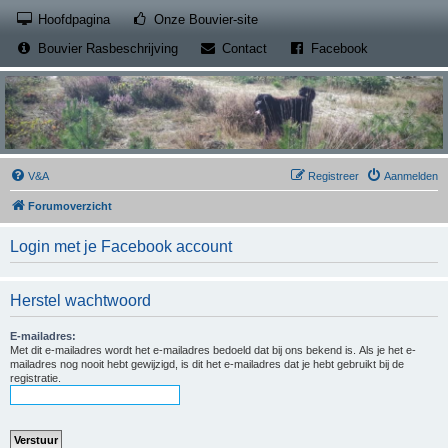
(Opens a new tab)
Hoofdpagina
Onze Bouvier-site
(Opens a new tab)
(Opens a new
Bouvier Rasbeschrijving
Contact
Facebook
V&A
Registreer
Aanmelden
Forumoverzicht
Login met je Facebook account
Herstel wachtwoord
E-mailadres:
Met dit e-mailadres wordt het e-mailadres bedoeld dat bij ons bekend is. Als je het e-
mailadres nog nooit hebt gewijzigd, is dit het e-mailadres dat je hebt gebruikt bij de
registratie.