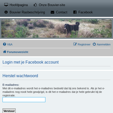
(Opens a new tab)
Hoofdpagina
Onze Bouvier-site
(Opens a new tab)
(Opens a new
Bouvier Rasbeschrijving
Contact
Facebook
V&A
Registreer
Aanmelden
Forumoverzicht
Login met je Facebook account
Herstel wachtwoord
E-mailadres:
Met dit e-mailadres wordt het e-mailadres bedoeld dat bij ons bekend is. Als je het e-
mailadres nog nooit hebt gewijzigd, is dit het e-mailadres dat je hebt gebruikt bij de
registratie.