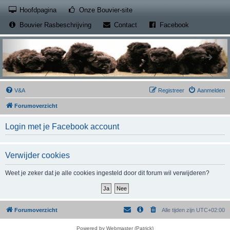
(Opens a new tab)
Hoofdpagina
Onze Bouvier-site
(Opens a new tab)
(Opens a new
Bouvier Rasbeschrijving
Contact
Facebook
V&A
Registreer
Aanmelden
Forumoverzicht
Login met je Facebook account
Verwijder cookies
Weet je zeker dat je alle cookies ingesteld door dit forum wil verwijderen?
Forumoverzicht
Alle tijden zijn
UTC+02:00
Powered by Webmaster (Patrick)