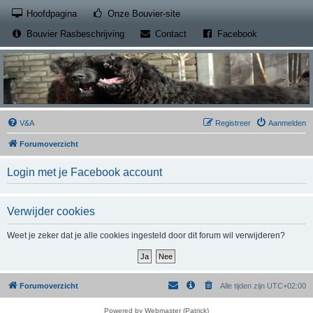
(Opens a new tab)
Hoofdpagina
Onze Bouvier-site
(Opens a new tab)
(Opens a new
Bouvier Rasbeschrijving
Contact
Facebook
V&A
Registreer
Aanmelden
Forumoverzicht
Login met je Facebook account
Verwijder cookies
Weet je zeker dat je alle cookies ingesteld door dit forum wil verwijderen?
Forumoverzicht
Alle tijden zijn
UTC+02:00
Powered by Webmaster (Patrick)