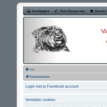
(Opens a new ta
Hoofdpagina
Onze Bouvier-site
Bouvier 
V&A
Forumoverzicht
Login met je Facebook account
Verwijder cookies