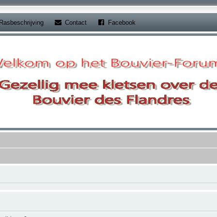
b)
(Opens a new tab)
(Opens a new tab)
Rasbeschrijving
Contact
Facebook