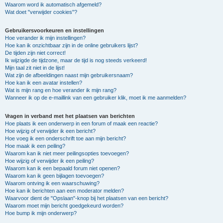
Waarom word ik automatisch afgemeld?
Wat doet "verwijder cookies"?
Gebruikersvoorkeuren en instellingen
Hoe verander ik mijn instellingen?
Hoe kan ik onzichtbaar zijn in de online gebruikers lijst?
De tijden zijn niet correct!
Ik wijzigde de tijdzone, maar de tijd is nog steeds verkeerd!
Mijn taal zit niet in de lijst!
Wat zijn de afbeeldingen naast mijn gebruikersnaam?
Hoe kan ik een avatar instellen?
Wat is mijn rang en hoe verander ik mijn rang?
Wanneer ik op de e-maillink van een gebruiker klik, moet ik me aanmelden?
Vragen in verband met het plaatsen van berichten
Hoe plaats ik een onderwerp in een forum of maak een reactie?
Hoe wijzig of verwijder ik een bericht?
Hoe voeg ik een onderschrift toe aan mijn bericht?
Hoe maak ik een peiling?
Waarom kan ik niet meer peilingsopties toevoegen?
Hoe wijzig of verwijder ik een peiling?
Waarom kan ik een bepaald forum niet openen?
Waarom kan ik geen bijlagen toevoegen?
Waarom ontving ik een waarschuwing?
Hoe kan ik berichten aan een moderator melden?
Waarvoor dient de "Opslaan"-knop bij het plaatsen van een bericht?
Waarom moet mijn bericht goedgekeurd worden?
Hoe bump ik mijn onderwerp?