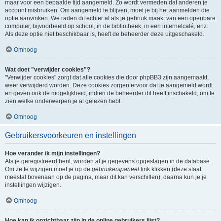
maar voor een bepaalde tijd aangemeld. Zo wordt vermeden dat anderen je
account misbruiken. Om aangemeld te blijven, moet je bij het aanmelden die
optie aanvinken. We raden dit echter af als je gebruik maakt van een openbare
computer, bijvoorbeeld op school, in de bibliotheek, in een internetcafé, enz.
Als deze optie niet beschikbaar is, heeft de beheerder deze uitgeschakeld.
Omhoog
Wat doet "verwijder cookies"?
"Verwijder cookies" zorgt dat alle cookies die door phpBB3 zijn aangemaakt,
weer verwijderd worden. Deze cookies zorgen ervoor dat je aangemeld wordt
en geven ook de mogelijkheid, indien de beheerder dit heeft inschakeld, om te
zien welke onderwerpen je al gelezen hebt.
Omhoog
Gebruikersvoorkeuren en instellingen
Hoe verander ik mijn instellingen?
Als je geregistreerd bent, worden al je gegevens opgeslagen in de database.
Om ze te wijzigen moet je op de
gebruikerspaneel
link klikken (deze staat
meestal bovenaan op de pagina, maar dit kan verschillen), daarna kun je je
instellingen wijzigen.
Omhoog
Hoe kan ik onzichtbaar zijn in de online gebruikers lijst?