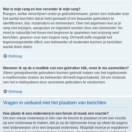
Wat is mijn rang en hoe verander ik mijn rang?
Rangen, welke verschijnen onder je gebruikersnaam, geven een indicatie over
het aantal berchten dat je hebt gemaakt of om bepaalde gebruikers te
identificeren, bijv. moderators en beheerders. Over het algemeen kun je je
rang niet wijzigen, aangezien ze ingesteld worden door een beheerder. Nu
moet je natuurlijk het forum niet beginnen te spammen met onzinnig veel
berichten, gewoon voor een hogere rang. Dit heeft zelfs mogelijk het
tegenovergestelde effect, een beheerder of moderator kunnen je berichten
aantal doen dalen.
Omhoog
Wanneer ik op de e-maillink van een gebruiker klik, moet ik me aanmelden?
Alleen geregistreerde gebruikers kunnen gebruik maken van het ingebouwde
e-mailformulier (indien de beheerder dit heeft ingeschakeld). Dit om misbruik
van het e-mailsysteem door anonieme gebruikers te voorkomen.
Omhoog
Vragen in verband met het plaatsen van berichten
Hoe plaats ik een onderwerp in een forum of maak een reactie?
Om een nieuw onderwerp in één van de forums te plaatsen of om een reactie
op een onderwerp te maken, klik je op de bijhorende knop op ofwel de pagina
met onderwerpen of in een bepaald onderwerp. Mogelijk moet je je registreren