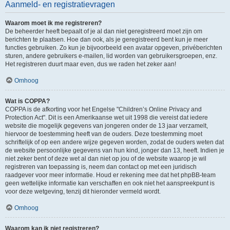
Aanmeld- en registratievragen
Waarom moet ik me registreren?
De beheerder heeft bepaalt of je al dan niet geregistreerd moet zijn om
berichten te plaatsen. Hoe dan ook, als je geregistreerd bent kun je meer
functies gebruiken. Zo kun je bijvoorbeeld een avatar opgeven, privéberichten
sturen, andere gebruikers e-mailen, lid worden van gebruikersgroepen, enz.
Het registreren duurt maar even, dus we raden het zeker aan!
Omhoog
Wat is COPPA?
COPPA is de afkorting voor het Engelse "Children’s Online Privacy and
Protection Act". Dit is een Amerikaanse wet uit 1998 die vereist dat iedere
website die mogelijk gegevens van jongeren onder de 13 jaar verzamelt,
hiervoor de toestemming heeft van de ouders. Deze toestemming moet
schriftelijk of op een andere wijze gegeven worden, zodat de ouders weten dat
de website persoonlijke gegevens van hun kind, jonger dan 13, heeft. Indien je
niet zeker bent of deze wet al dan niet op jou of de website waarop je wil
registreren van toepassing is, neem dan contact op met een juridisch
raadgever voor meer informatie. Houd er rekening mee dat het phpBB-team
geen wettelijke informatie kan verschaffen en ook niet het aanspreekpunt is
voor deze wetgeving, tenzij dit hieronder vermeld wordt.
Omhoog
Waarom kan ik niet registreren?