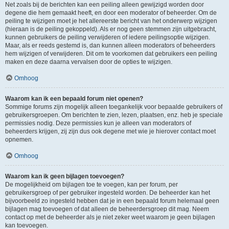
Net zoals bij de berichten kan een peiling alleen gewijzigd worden door
degene die hem gemaakt heeft, en door een moderator of beheerder. Om de
peiling te wijzigen moet je het allereerste bericht van het onderwerp wijzigen
(hieraan is de peiling gekoppeld). Als er nog geen stemmen zijn uitgebracht,
kunnen gebruikers de peiling verwijderen of iedere peilingsoptie wijzigen.
Maar, als er reeds gestemd is, dan kunnen alleen moderators of beheerders
hem wijzigen of verwijderen. Dit om te voorkomen dat gebruikers een peiling
maken en deze daarna vervalsen door de opties te wijzigen.
Omhoog
Waarom kan ik een bepaald forum niet openen?
Sommige forums zijn mogelijk alleen toegankelijk voor bepaalde gebruikers of
gebruikersgroepen. Om berichten te zien, lezen, plaatsen, enz. heb je speciale
permissies nodig. Deze permissies kun je alleen van moderators of
beheerders krijgen, zij zijn dus ook degene met wie je hierover contact moet
opnemen.
Omhoog
Waarom kan ik geen bijlagen toevoegen?
De mogelijkheid om bijlagen toe te voegen, kan per forum, per
gebruikersgroep of per gebruiker ingesteld worden. De beheerder kan het
bijvoorbeeld zo ingesteld hebben dat je in een bepaald forum helemaal geen
bijlagen mag toevoegen of dat alleen de beheerdersgroep dit mag. Neem
contact op met de beheerder als je niet zeker weet waarom je geen bijlagen
kan toevoegen.