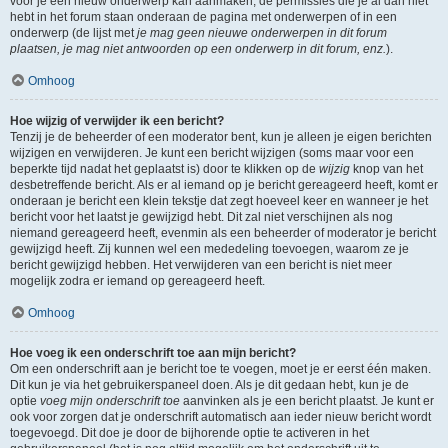
voor je een nieuw onderwerp kan aanmaken, de permissies die je al dan niet
hebt in het forum staan onderaan de pagina met onderwerpen of in een
onderwerp (de lijst met
je mag geen nieuwe onderwerpen in dit forum
plaatsen, je mag niet antwoorden op een onderwerp in dit forum, enz.
).
Omhoog
Hoe wijzig of verwijder ik een bericht?
Tenzij je de beheerder of een moderator bent, kun je alleen je eigen berichten
wijzigen en verwijderen. Je kunt een bericht wijzigen (soms maar voor een
beperkte tijd nadat het geplaatst is) door te klikken op de
wijzig
knop van het
desbetreffende bericht. Als er al iemand op je bericht gereageerd heeft, komt er
onderaan je bericht een klein tekstje dat zegt hoeveel keer en wanneer je het
bericht voor het laatst je gewijzigd hebt. Dit zal niet verschijnen als nog
niemand gereageerd heeft, evenmin als een beheerder of moderator je bericht
gewijzigd heeft. Zij kunnen wel een mededeling toevoegen, waarom ze je
bericht gewijzigd hebben. Het verwijderen van een bericht is niet meer
mogelijk zodra er iemand op gereageerd heeft.
Omhoog
Hoe voeg ik een onderschrift toe aan mijn bericht?
Om een onderschrift aan je bericht toe te voegen, moet je er eerst één maken.
Dit kun je via het gebruikerspaneel doen. Als je dit gedaan hebt, kun je de
optie
voeg mijn onderschrift toe
aanvinken als je een bericht plaatst. Je kunt er
ook voor zorgen dat je onderschrift automatisch aan ieder nieuw bericht wordt
toegevoegd. Dit doe je door de bijhorende optie te activeren in het