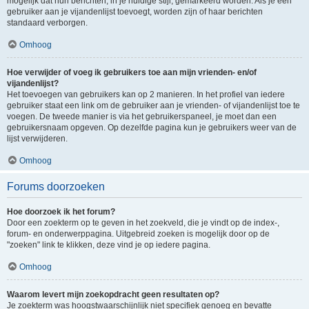
mogelijk dat hun berichten, in je huidige stijl, gemarkeerd worden. Als je een
gebruiker aan je vijandenlijst toevoegt, worden zijn of haar berichten
standaard verborgen.
Omhoog
Hoe verwijder of voeg ik gebruikers toe aan mijn vrienden- en/of
vijandenlijst?
Het toevoegen van gebruikers kan op 2 manieren. In het profiel van iedere
gebruiker staat een link om de gebruiker aan je vrienden- of vijandenlijst toe te
voegen. De tweede manier is via het gebruikerspaneel, je moet dan een
gebruikersnaam opgeven. Op dezelfde pagina kun je gebruikers weer van de
lijst verwijderen.
Omhoog
Forums doorzoeken
Hoe doorzoek ik het forum?
Door een zoekterm op te geven in het zoekveld, die je vindt op de index-,
forum- en onderwerppagina. Uitgebreid zoeken is mogelijk door op de
"zoeken" link te klikken, deze vind je op iedere pagina.
Omhoog
Waarom levert mijn zoekopdracht geen resultaten op?
Je zoekterm was hoogstwaarschijnlijk niet specifiek genoeg en bevatte