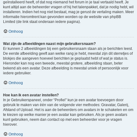
geïnstalleerd heeft, of dat nog niemand het forum in je taal vertaald heeft. Je
kunt altijd aan de beheerder vragen of hij het talenpakket, dat je nodig hebt, wil
installeren. Indien het nog niet bestaat, mag je gerust de vertaling maken. Meer
informatie hieromtrent kan gevonden worden op de website van phpBB
Limited (de link staat onderaan iedere pagina).
Omhoog
Wat zijn de afbeeldingen naast mijn gebruikersnaam?
Er kunnen 2 afbeeldingen bij een gebruikersnaam staan als je berichten leest.
De eerste afbeelding geeft aan welke rang je hebt, meestal zijn dit sterretjes of
blokjes die aangeven hoeveel berichten je geplaatst hebt of wat je status is.
Hieronder kan nog een tweede, meestal grotere, afbeelding staan, beter
bekend als een avatar. Deze afbeelding is meestal uniek of persoonlijk voor
iedere gebruiker.
Omhoog
Hoe kan ik een avatar instellen?
In je Gebruikerspaneel, onder “Profiel” kun je een avatar toevoegen door
gebruik te maken van één van de volgende vier methodes: Gravatar, Galerij,
Afstand of Upload. Het is aan de beheerders om avatars in te schakelen en om
te kiezen op welke manier je een avatar kan gebruiken. Als je geen avatars
kunt gebruiken, neem dan contact op met een beheerder voor je vragen
hierover.
Omhoog