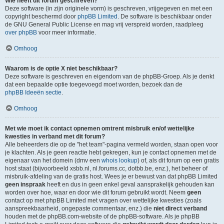
Wie heeft dit forum geschreven?
Deze software (in zijn originele vorm) is geschreven, vrijgegeven en met een
copyright beschermd door
phpBB Limited
. De software is beschikbaar onder
de GNU General Public License en mag vrij verspreid worden, raadpleeg
over phpBB
voor meer informatie.
Omhoog
Waarom is de optie X niet beschikbaar?
Deze software is geschreven en eigendom van de phpBB-Groep. Als je denkt
dat een bepaalde optie toegevoegd moet worden, bezoek dan de
phpBB Ideeën sectie
.
Omhoog
Met wie moet ik contact opnemen omtrent misbruik en/of wettelijke
kwesties in verband met dit forum?
Alle beheerders die op de "het team"-pagina vermeld worden, staan open voor
je klachten. Als je geen reactie hebt gekregen, kun je contact opnemen met de
eigenaar van het domein (dmv een
whois lookup
) of, als dit forum op een gratis
host staat (bijvoorbeeld xsbb.nl, nl.forums.cc, dotbb.be, enz.), het beheer of
misbruik-afdeling van de gratis host. Wees je er bewust van dat phpBB Limited
geen inspraak
heeft en dus in geen enkel geval aansprakelijk gehouden kan
worden over hoe, waar en door wie dit forum gebruikt wordt. Neem
geen
contact op met phpBB Limited met vragen over wettelijke kwesties (zoals
aanspreekbaarheid, ongepaste commentaar, enz.) die
niet direct verband
houden met de phpBB.com-website of de phpBB-software. Als je phpBB