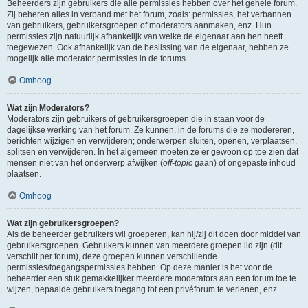
Beheerders zijn gebruikers die alle permissies hebben over het gehele forum.
Zij beheren alles in verband met het forum, zoals: permissies, het verbannen
van gebruikers, gebruikersgroepen of moderators aanmaken, enz. Hun
permissies zijn natuurlijk afhankelijk van welke de eigenaar aan hen heeft
toegewezen. Ook afhankelijk van de beslissing van de eigenaar, hebben ze
mogelijk alle moderator permissies in de forums.
Omhoog
Wat zijn Moderators?
Moderators zijn gebruikers of gebruikersgroepen die in staan voor de
dagelijkse werking van het forum. Ze kunnen, in de forums die ze modereren,
berichten wijzigen en verwijderen; onderwerpen sluiten, openen, verplaatsen,
splitsen en verwijderen. In het algemeen moeten ze er gewoon op toe zien dat
mensen niet van het onderwerp afwijken (
off-topic
gaan) of ongepaste inhoud
plaatsen.
Omhoog
Wat zijn gebruikersgroepen?
Als de beheerder gebruikers wil groeperen, kan hij/zij dit doen door middel van
gebruikersgroepen. Gebruikers kunnen van meerdere groepen lid zijn (dit
verschilt per forum), deze groepen kunnen verschillende
permissies/toegangspermissies hebben. Op deze manier is het voor de
beheerder een stuk gemakkelijker meerdere moderators aan een forum toe te
wijzen, bepaalde gebruikers toegang tot een privéforum te verlenen, enz.