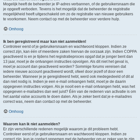
Mogelijk heeft de beheerder je IP-adres verbannen, of de gebruikersnaam die
je opgeeft verboden. Tevens is het mogelijk dat de beheerder de registratie
mogelijkheid heeft uitgeschakeld om zo de registratie van nieuwe gebruikers
te voorkomen. Neem contact op met de beheerder voor verdere hulp.
Omhoog
Ik ben geregistreerd maar kan niet aanmelden!
Controleer eerst of je gebruikersnaam en wachtwoord kloppen. Indien ze
correct zijn, kan één of meerdere zaken hiervan de oorzaak zijn. Indien COPPA
geactiveerd is en je tijdens het registratieproces opgaf dat je jonger bent dan
13 jaar, moet je de ontvangen instructies opvolgen. Als dit niet het geval is,
moet je account dan geactiveerd worden? Sommige forums vereisen dat
iedere nieuwe account geactiveerd wordt, ofwel door jezelf of door een
beheerder. Wanneer je je geregistreerd hebt, werd ook medegedeeld of dit al
dan niet nodig is. Indien je een e-mail ontvangen hebt, moet je de daarin
opgegeven instructies volgen. Als je nooit een e-mail ontvangen hebt, was het
opgegeven e-mailadres dan wel juist? Één van de redenen van activatie is om
het aantal valse accounts te doen dalen. Als je zeker bent dat je e-mailadres
correct was, neem dan contact op met de beheerder.
Omhoog
Waarom kan ik niet aanmelden?
Er zijn verschillende redenen mogelijk waarom je dit probleem hebt.
Controleer eerst of je gebruikersnaam en wachtwoord kloppen. Indien ze
correct zijn, kun je contact opnemen met de beheerder om er zeker van te zijn