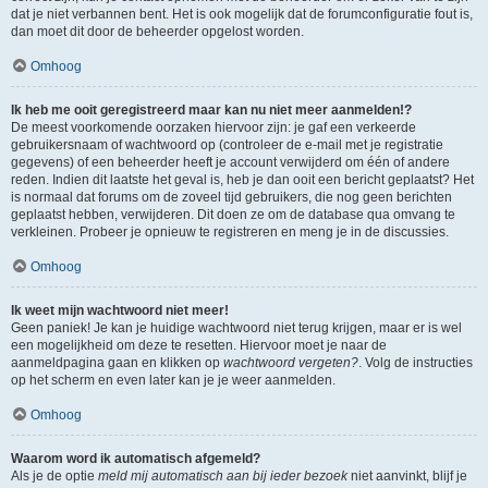
dat je niet verbannen bent. Het is ook mogelijk dat de forumconfiguratie fout is,
dan moet dit door de beheerder opgelost worden.
Omhoog
Ik heb me ooit geregistreerd maar kan nu niet meer aanmelden!?
De meest voorkomende oorzaken hiervoor zijn: je gaf een verkeerde
gebruikersnaam of wachtwoord op (controleer de e-mail met je registratie
gegevens) of een beheerder heeft je account verwijderd om één of andere
reden. Indien dit laatste het geval is, heb je dan ooit een bericht geplaatst? Het
is normaal dat forums om de zoveel tijd gebruikers, die nog geen berichten
geplaatst hebben, verwijderen. Dit doen ze om de database qua omvang te
verkleinen. Probeer je opnieuw te registreren en meng je in de discussies.
Omhoog
Ik weet mijn wachtwoord niet meer!
Geen paniek! Je kan je huidige wachtwoord niet terug krijgen, maar er is wel
een mogelijkheid om deze te resetten. Hiervoor moet je naar de
aanmeldpagina gaan en klikken op
wachtwoord vergeten?
. Volg de instructies
op het scherm en even later kan je je weer aanmelden.
Omhoog
Waarom word ik automatisch afgemeld?
Als je de optie
meld mij automatisch aan bij ieder bezoek
niet aanvinkt, blijf je