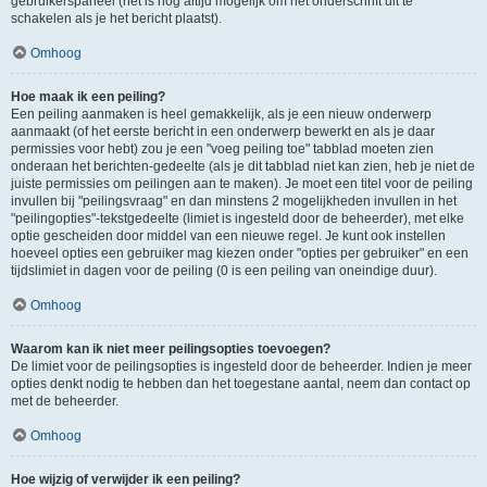
gebruikerspaneel (het is nog altijd mogelijk om het onderschrift uit te
schakelen als je het bericht plaatst).
Omhoog
Hoe maak ik een peiling?
Een peiling aanmaken is heel gemakkelijk, als je een nieuw onderwerp
aanmaakt (of het eerste bericht in een onderwerp bewerkt en als je daar
permissies voor hebt) zou je een "voeg peiling toe" tabblad moeten zien
onderaan het berichten-gedeelte (als je dit tabblad niet kan zien, heb je niet de
juiste permissies om peilingen aan te maken). Je moet een titel voor de peiling
invullen bij "peilingsvraag" en dan minstens 2 mogelijkheden invullen in het
"peilingopties"-tekstgedeelte (limiet is ingesteld door de beheerder), met elke
optie gescheiden door middel van een nieuwe regel. Je kunt ook instellen
hoeveel opties een gebruiker mag kiezen onder "opties per gebruiker" en een
tijdslimiet in dagen voor de peiling (0 is een peiling van oneindige duur).
Omhoog
Waarom kan ik niet meer peilingsopties toevoegen?
De limiet voor de peilingsopties is ingesteld door de beheerder. Indien je meer
opties denkt nodig te hebben dan het toegestane aantal, neem dan contact op
met de beheerder.
Omhoog
Hoe wijzig of verwijder ik een peiling?