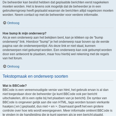
De beheerder kan beslist hebben dat geplaatste berichten eerst nagekeken
moeten worden. Het is tevens ook mogelijk dat de beheerder je in een
gebruikersgroep heeft geplaatst waarvan de berichten altijd nagelezen moeten
worden. Neem contact op met de beheerder voor verdere informatie.
Omhoog
Hoe bump ik mijn onderwerp?
Als je een onderwerp aan het bekijken bent, kan je klikken op de "bump
onderwerp" link. Hierdoor "bump" je het onderwerp naar boven op de eerste
pagina van de onderwerpenlijst. Als deze link er niet staat, kunnen
onderwerpen niet gebumpt worden. Een onderwerp kan ook gebumpt worden
door een antwoord te plaatsen, maar hou hierbij wel rekening met de regels
van het forum.
Omhoog
Tekstopmaak en onderwerp soorten
Wat is BBCode?
BBCode is een vereenvoudigde versie van html, het gebruik ervan is al dan
niet toegestaan door de beheerder (je kunt BBCode ook per bericht
uitschakelen, dit is een optie bij het plaatsen van je bericht). De syntax van
BBCode is ongeveer gelijk aan die van HTML, tags worden tussen vierkante
haakjes [ en ] geplaatst, dus niet < en >. Daarnaast geeft het een grotere
controle over hoe iets wordt weergegeven. Meer informatie omtrent BBCode is
te vinden in de handleiding die je kunt openen als je een bericht plaatst.