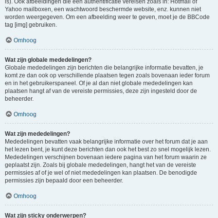
is). Ook afbeeldingen die een authentificatie vereisen zoals in: Hotmail of
Yahoo mailboxen, een wachtwoord beschermde website, enz. kunnen niet
worden weergegeven. Om een afbeelding weer te geven, moet je de BBCode
tag [img] gebruiken.
Omhoog
Wat zijn globale mededelingen?
Globale mededelingen zijn berichten die belangrijke informatie bevatten, je
komt ze dan ook op verschillende plaatsen tegen zoals bovenaan ieder forum
en in het gebruikerspaneel. Of je al dan niet globale mededelingen kan
plaatsen hangt af van de vereiste permissies, deze zijn ingesteld door de
beheerder.
Omhoog
Wat zijn mededelingen?
Mededelingen bevatten vaak belangrijke informatie over het forum dat je aan
het lezen bent, je kunt deze berichten dan ook het best zo snel mogelijk lezen.
Mededelingen verschijnen bovenaan iedere pagina van het forum waarin ze
geplaatst zijn. Zoals bij globale mededelingen, hangt het van de vereiste
permissies af of je wel of niet mededelingen kan plaatsen. De benodigde
permissies zijn bepaald door een beheerder.
Omhoog
Wat zijn sticky onderwerpen?