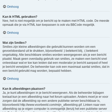
Omhoog
Kan ik HTML gebruiken?
Nee, het is niet mogelijk om je bericht op te maken met HTML code. De meeste
opmaak die je via HTML kan toepassen is ook via BBCode mogelijk.
Omhoog
Wat zijn Smilies?
Smilies zijn kleine afbeeldingen die gebruikt kunnen worden om een
gevoelstoestand uit te drukken, bijvoorbeeld :) betekent blij, :( betekent
ongelukkig. Alle beschikbare smilies worden weergegeven als je een bericht
plaatst. Maak geen overdadig gebruik van smilies, ze maken een bericht snel
onleesbaar wat er toe kan leiden dat een moderator je bericht aanpast of heel
je bericht verwijdert. De beheerder kan ook een maximaal aantal smilies, dat in
een bericht gebruikt mag worden, bepaald hebben.
Omhoog
Kan ik afbeeldingen plaatsen?
Ja, je kunt afbeeldingen in je bericht weergeven. Als de beheerder bijlagen
toelaat kun je een afbeelding naar het forum uploaden. Anders moet je er voor
zorgen dat de afbeelding op een andere publieke server beschikbaar is,
bijvoorbeeld http://www.voorbeeld.com/mijn_afbeelding.gif. Linken naar een
afbeelding op je eigen computer is onmogelijk (tenzij het een publieke server