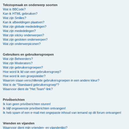
Tekstopmaak en onderwerp soorten
Wat is BBCode?
Kan ik HTML gebruiken?
Wat zijn Smilies?
Kan ik afbeeldingen plaatsen?
Wat zijn globale mededelingen?
Wat zijn mededelingen?
Wat zijn sticky onderwerpen?
Wat zijn gesloten onderwerpen?
Wat zijn onderwerpiconen?
Gebruikers en gebruikersgroepen
Wat zijn Beheerders?
Wat zijn Moderators?
Wat zijn gebruikersgroepen?
Hoe word ik lid van een gebruikersgroep?
Hoe word ik een groepsleider?
Waarom staan verschillende gebruikersgroepen in een andere kleur?
Wat is de "Standaard gebruikersgroep"?
Waarvoor dient de "Het Team"-link?
Privéberichten
Ik kan geen privéberichten sturen!
Ik blijf ongewenste privéberichten ontvangen!
Ik heb spam of een e-mail met ongepaste inhoud van iemand op dit forum ontvangen!
Vrienden en vijanden
Waarvoor dient mijn vrienden- en vijandenlijst?