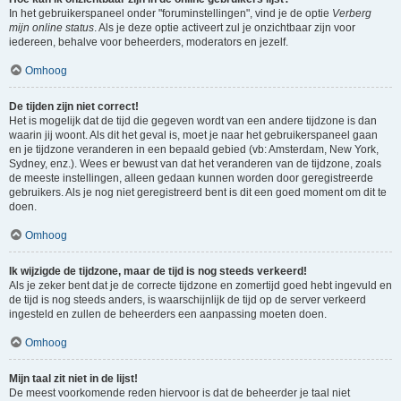
In het gebruikerspaneel onder "foruminstellingen", vind je de optie
Verberg
mijn online status
. Als je deze optie activeert zul je onzichtbaar zijn voor
iedereen, behalve voor beheerders, moderators en jezelf.
Omhoog
De tijden zijn niet correct!
Het is mogelijk dat de tijd die gegeven wordt van een andere tijdzone is dan
waarin jij woont. Als dit het geval is, moet je naar het gebruikerspaneel gaan
en je tijdzone veranderen in een bepaald gebied (vb: Amsterdam, New York,
Sydney, enz.). Wees er bewust van dat het veranderen van de tijdzone, zoals
de meeste instellingen, alleen gedaan kunnen worden door geregistreerde
gebruikers. Als je nog niet geregistreerd bent is dit een goed moment om dit te
doen.
Omhoog
Ik wijzigde de tijdzone, maar de tijd is nog steeds verkeerd!
Als je zeker bent dat je de correcte tijdzone en zomertijd goed hebt ingevuld en
de tijd is nog steeds anders, is waarschijnlijk de tijd op de server verkeerd
ingesteld en zullen de beheerders een aanpassing moeten doen.
Omhoog
Mijn taal zit niet in de lijst!
De meest voorkomende reden hiervoor is dat de beheerder je taal niet