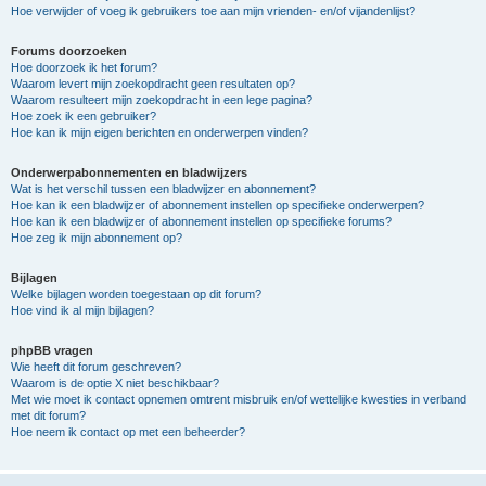
Hoe verwijder of voeg ik gebruikers toe aan mijn vrienden- en/of vijandenlijst?
Forums doorzoeken
Hoe doorzoek ik het forum?
Waarom levert mijn zoekopdracht geen resultaten op?
Waarom resulteert mijn zoekopdracht in een lege pagina?
Hoe zoek ik een gebruiker?
Hoe kan ik mijn eigen berichten en onderwerpen vinden?
Onderwerpabonnementen en bladwijzers
Wat is het verschil tussen een bladwijzer en abonnement?
Hoe kan ik een bladwijzer of abonnement instellen op specifieke onderwerpen?
Hoe kan ik een bladwijzer of abonnement instellen op specifieke forums?
Hoe zeg ik mijn abonnement op?
Bijlagen
Welke bijlagen worden toegestaan op dit forum?
Hoe vind ik al mijn bijlagen?
phpBB vragen
Wie heeft dit forum geschreven?
Waarom is de optie X niet beschikbaar?
Met wie moet ik contact opnemen omtrent misbruik en/of wettelijke kwesties in verband
met dit forum?
Hoe neem ik contact op met een beheerder?