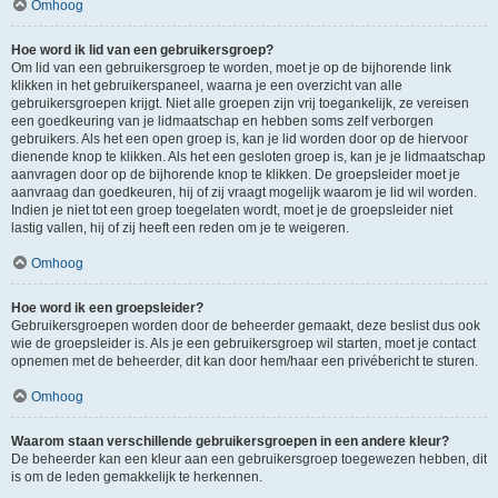
Omhoog
Hoe word ik lid van een gebruikersgroep?
Om lid van een gebruikersgroep te worden, moet je op de bijhorende link
klikken in het gebruikerspaneel, waarna je een overzicht van alle
gebruikersgroepen krijgt. Niet alle groepen zijn vrij toegankelijk, ze vereisen
een goedkeuring van je lidmaatschap en hebben soms zelf verborgen
gebruikers. Als het een open groep is, kan je lid worden door op de hiervoor
dienende knop te klikken. Als het een gesloten groep is, kan je je lidmaatschap
aanvragen door op de bijhorende knop te klikken. De groepsleider moet je
aanvraag dan goedkeuren, hij of zij vraagt mogelijk waarom je lid wil worden.
Indien je niet tot een groep toegelaten wordt, moet je de groepsleider niet
lastig vallen, hij of zij heeft een reden om je te weigeren.
Omhoog
Hoe word ik een groepsleider?
Gebruikersgroepen worden door de beheerder gemaakt, deze beslist dus ook
wie de groepsleider is. Als je een gebruikersgroep wil starten, moet je contact
opnemen met de beheerder, dit kan door hem/haar een privébericht te sturen.
Omhoog
Waarom staan verschillende gebruikersgroepen in een andere kleur?
De beheerder kan een kleur aan een gebruikersgroep toegewezen hebben, dit
is om de leden gemakkelijk te herkennen.