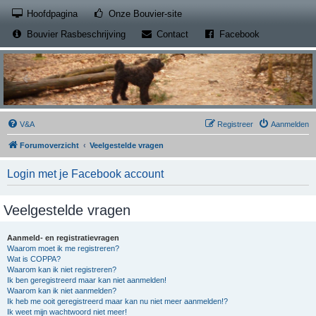
(Opens a new tab)
Hoofdpagina
Onze Bouvier-site
(Opens a new tab)
(Opens a new
Bouvier Rasbeschrijving
Contact
Facebook
V&A
Registreer
Aanmelden
Forumoverzicht
Veelgestelde vragen
Login met je Facebook account
Veelgestelde vragen
Aanmeld- en registratievragen
Waarom moet ik me registreren?
Wat is COPPA?
Waarom kan ik niet registreren?
Ik ben geregistreerd maar kan niet aanmelden!
Waarom kan ik niet aanmelden?
Ik heb me ooit geregistreerd maar kan nu niet meer aanmelden!?
Ik weet mijn wachtwoord niet meer!