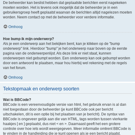
De beheerder kan beslist hebben dat geplaatste berichten eerst nagekeken
moeten worden. Het is tevens ook mogelijk dat de beheerder je in een
gebruikersgroep heeft geplaatst waarvan de berichten altijd nagelezen moeten
worden. Neem contact op met de beheerder voor verdere informatie.
Omhoog
Hoe bump ik mijn onderwerp?
Als je een onderwerp aan het bekijken bent, kan je klikken op de "bump
onderwerp" link. Hierdoor "bump" je het onderwerp naar boven op de eerste
pagina van de onderwerpenlijst. Als deze link er niet staat, kunnen
onderwerpen niet gebumpt worden. Een onderwerp kan ook gebumpt worden
door een antwoord te plaatsen, maar hou hierbij wel rekening met de regels
van het forum.
Omhoog
Tekstopmaak en onderwerp soorten
Wat is BBCode?
BBCode is een vereenvoudigde versie van html, het gebruik ervan is al dan
niet toegestaan door de beheerder (je kunt BBCode ook per bericht
uitschakelen, dit is een optie bij het plaatsen van je bericht). De syntax van
BBCode is ongeveer gelijk aan die van HTML, tags worden tussen vierkante
haakjes [ en ] geplaatst, dus niet < en >. Daarnaast geeft het een grotere
controle over hoe iets wordt weergegeven. Meer informatie omtrent BBCode is
te vinden in de handleiding die je kunt openen als je een bericht plaatst.