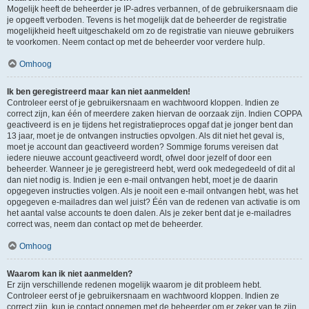
Mogelijk heeft de beheerder je IP-adres verbannen, of de gebruikersnaam die
je opgeeft verboden. Tevens is het mogelijk dat de beheerder de registratie
mogelijkheid heeft uitgeschakeld om zo de registratie van nieuwe gebruikers
te voorkomen. Neem contact op met de beheerder voor verdere hulp.
Omhoog
Ik ben geregistreerd maar kan niet aanmelden!
Controleer eerst of je gebruikersnaam en wachtwoord kloppen. Indien ze
correct zijn, kan één of meerdere zaken hiervan de oorzaak zijn. Indien COPPA
geactiveerd is en je tijdens het registratieproces opgaf dat je jonger bent dan
13 jaar, moet je de ontvangen instructies opvolgen. Als dit niet het geval is,
moet je account dan geactiveerd worden? Sommige forums vereisen dat
iedere nieuwe account geactiveerd wordt, ofwel door jezelf of door een
beheerder. Wanneer je je geregistreerd hebt, werd ook medegedeeld of dit al
dan niet nodig is. Indien je een e-mail ontvangen hebt, moet je de daarin
opgegeven instructies volgen. Als je nooit een e-mail ontvangen hebt, was het
opgegeven e-mailadres dan wel juist? Één van de redenen van activatie is om
het aantal valse accounts te doen dalen. Als je zeker bent dat je e-mailadres
correct was, neem dan contact op met de beheerder.
Omhoog
Waarom kan ik niet aanmelden?
Er zijn verschillende redenen mogelijk waarom je dit probleem hebt.
Controleer eerst of je gebruikersnaam en wachtwoord kloppen. Indien ze
correct zijn, kun je contact opnemen met de beheerder om er zeker van te zijn