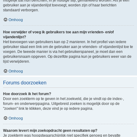
mogelijk dat hun berichten, in je huidige stijl, gemarkeerd worden. Als je een
gebruiker aan je vijandenlijst toevoegt, worden zijn of haar berichten
standaard verborgen.
Omhoog
Hoe verwijder of voeg ik gebruikers toe aan mijn vrienden- en/of
vijandenlijst?
Het toevoegen van gebruikers kan op 2 manieren. In het profiel van iedere
gebruiker staat een link om de gebruiker aan je vrienden- of vijandenlijst toe te
voegen. De tweede manier is via het gebruikerspaneel, je moet dan een
gebruikersnaam opgeven. Op dezelfde pagina kun je gebruikers weer van de
lijst verwijderen.
Omhoog
Forums doorzoeken
Hoe doorzoek ik het forum?
Door een zoekterm op te geven in het zoekveld, die je vindt op de index-,
forum- en onderwerppagina. Uitgebreid zoeken is mogelijk door op de
"zoeken" link te klikken, deze vind je op iedere pagina.
Omhoog
Waarom levert mijn zoekopdracht geen resultaten op?
Je zoekterm was hoogstwaarschijnlijk niet specifiek genoeg en bevatte