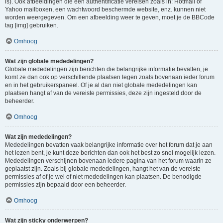
is). Ook afbeeldingen die een authentificatie vereisen zoals in: Hotmail of
Yahoo mailboxen, een wachtwoord beschermde website, enz. kunnen niet
worden weergegeven. Om een afbeelding weer te geven, moet je de BBCode
tag [img] gebruiken.
Omhoog
Wat zijn globale mededelingen?
Globale mededelingen zijn berichten die belangrijke informatie bevatten, je
komt ze dan ook op verschillende plaatsen tegen zoals bovenaan ieder forum
en in het gebruikerspaneel. Of je al dan niet globale mededelingen kan
plaatsen hangt af van de vereiste permissies, deze zijn ingesteld door de
beheerder.
Omhoog
Wat zijn mededelingen?
Mededelingen bevatten vaak belangrijke informatie over het forum dat je aan
het lezen bent, je kunt deze berichten dan ook het best zo snel mogelijk lezen.
Mededelingen verschijnen bovenaan iedere pagina van het forum waarin ze
geplaatst zijn. Zoals bij globale mededelingen, hangt het van de vereiste
permissies af of je wel of niet mededelingen kan plaatsen. De benodigde
permissies zijn bepaald door een beheerder.
Omhoog
Wat zijn sticky onderwerpen?