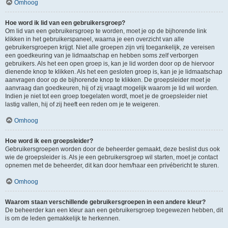
Omhoog
Hoe word ik lid van een gebruikersgroep?
Om lid van een gebruikersgroep te worden, moet je op de bijhorende link
klikken in het gebruikerspaneel, waarna je een overzicht van alle
gebruikersgroepen krijgt. Niet alle groepen zijn vrij toegankelijk, ze vereisen
een goedkeuring van je lidmaatschap en hebben soms zelf verborgen
gebruikers. Als het een open groep is, kan je lid worden door op de hiervoor
dienende knop te klikken. Als het een gesloten groep is, kan je je lidmaatschap
aanvragen door op de bijhorende knop te klikken. De groepsleider moet je
aanvraag dan goedkeuren, hij of zij vraagt mogelijk waarom je lid wil worden.
Indien je niet tot een groep toegelaten wordt, moet je de groepsleider niet
lastig vallen, hij of zij heeft een reden om je te weigeren.
Omhoog
Hoe word ik een groepsleider?
Gebruikersgroepen worden door de beheerder gemaakt, deze beslist dus ook
wie de groepsleider is. Als je een gebruikersgroep wil starten, moet je contact
opnemen met de beheerder, dit kan door hem/haar een privébericht te sturen.
Omhoog
Waarom staan verschillende gebruikersgroepen in een andere kleur?
De beheerder kan een kleur aan een gebruikersgroep toegewezen hebben, dit
is om de leden gemakkelijk te herkennen.