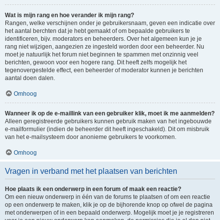
Wat is mijn rang en hoe verander ik mijn rang?
Rangen, welke verschijnen onder je gebruikersnaam, geven een indicatie over
het aantal berchten dat je hebt gemaakt of om bepaalde gebruikers te
identificeren, bijv. moderators en beheerders. Over het algemeen kun je je
rang niet wijzigen, aangezien ze ingesteld worden door een beheerder. Nu
moet je natuurlijk het forum niet beginnen te spammen met onzinnig veel
berichten, gewoon voor een hogere rang. Dit heeft zelfs mogelijk het
tegenovergestelde effect, een beheerder of moderator kunnen je berichten
aantal doen dalen.
Omhoog
Wanneer ik op de e-maillink van een gebruiker klik, moet ik me aanmelden?
Alleen geregistreerde gebruikers kunnen gebruik maken van het ingebouwde
e-mailformulier (indien de beheerder dit heeft ingeschakeld). Dit om misbruik
van het e-mailsysteem door anonieme gebruikers te voorkomen.
Omhoog
Vragen in verband met het plaatsen van berichten
Hoe plaats ik een onderwerp in een forum of maak een reactie?
Om een nieuw onderwerp in één van de forums te plaatsen of om een reactie
op een onderwerp te maken, klik je op de bijhorende knop op ofwel de pagina
met onderwerpen of in een bepaald onderwerp. Mogelijk moet je je registreren