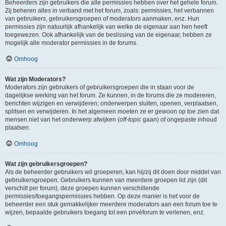
Beheerders zijn gebruikers die alle permissies hebben over het gehele forum.
Zij beheren alles in verband met het forum, zoals: permissies, het verbannen
van gebruikers, gebruikersgroepen of moderators aanmaken, enz. Hun
permissies zijn natuurlijk afhankelijk van welke de eigenaar aan hen heeft
toegewezen. Ook afhankelijk van de beslissing van de eigenaar, hebben ze
mogelijk alle moderator permissies in de forums.
Omhoog
Wat zijn Moderators?
Moderators zijn gebruikers of gebruikersgroepen die in staan voor de
dagelijkse werking van het forum. Ze kunnen, in de forums die ze modereren,
berichten wijzigen en verwijderen; onderwerpen sluiten, openen, verplaatsen,
splitsen en verwijderen. In het algemeen moeten ze er gewoon op toe zien dat
mensen niet van het onderwerp afwijken (
off-topic
gaan) of ongepaste inhoud
plaatsen.
Omhoog
Wat zijn gebruikersgroepen?
Als de beheerder gebruikers wil groeperen, kan hij/zij dit doen door middel van
gebruikersgroepen. Gebruikers kunnen van meerdere groepen lid zijn (dit
verschilt per forum), deze groepen kunnen verschillende
permissies/toegangspermissies hebben. Op deze manier is het voor de
beheerder een stuk gemakkelijker meerdere moderators aan een forum toe te
wijzen, bepaalde gebruikers toegang tot een privéforum te verlenen, enz.