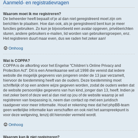
Aanmeld- en registratievragen
Waarom moet ik me registreren?
De beheerder heeft bepaalt of je al dan niet geregistreerd moet zijn om
berichten te plaatsen. Hoe dan ook, als je geregistreerd bent kun je meer
functies gebruiken. Zo kun je bijvoorbeeld een avatar opgeven, privéberichten
sturen, andere gebruikers e-mailen, lid worden van gebruikersgroepen, enz.
Het registreren duurt maar even, dus we raden het zeker aan!
Omhoog
Wat is COPPA?
COPPA is de afkorting voor het Engelse "Children’s Online Privacy and
Protection Act". Dit is een Amerikaanse wet uit 1998 die vereist dat iedere
website die mogelijk gegevens van jongeren onder de 13 jaar verzamelt,
hiervoor de toestemming heeft van de ouders. Deze toestemming moet
schriftelijk of op een andere wijze gegeven worden, zodat de ouders weten dat
de website persoonlijke gegevens van hun kind, jonger dan 13, heeft. Indien je
niet zeker bent of deze wet al dan niet op jou of de website waarop je wil
registreren van toepassing is, neem dan contact op met een juridisch
raadgever voor meer informatie. Houd er rekening mee dat het phpBB-team
geen wettelijke informatie kan verschaffen en ook niet het aanspreekpunt is
voor deze wetgeving, tenzij dit hieronder vermeld wordt.
Omhoog
Waarom kan ik niet registreren?