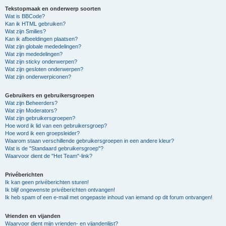
Tekstopmaak en onderwerp soorten
Wat is BBCode?
Kan ik HTML gebruiken?
Wat zijn Smilies?
Kan ik afbeeldingen plaatsen?
Wat zijn globale mededelingen?
Wat zijn mededelingen?
Wat zijn sticky onderwerpen?
Wat zijn gesloten onderwerpen?
Wat zijn onderwerpiconen?
Gebruikers en gebruikersgroepen
Wat zijn Beheerders?
Wat zijn Moderators?
Wat zijn gebruikersgroepen?
Hoe word ik lid van een gebruikersgroep?
Hoe word ik een groepsleider?
Waarom staan verschillende gebruikersgroepen in een andere kleur?
Wat is de "Standaard gebruikersgroep"?
Waarvoor dient de "Het Team"-link?
Privéberichten
Ik kan geen privéberichten sturen!
Ik blijf ongewenste privéberichten ontvangen!
Ik heb spam of een e-mail met ongepaste inhoud van iemand op dit forum ontvangen!
Vrienden en vijanden
Waarvoor dient mijn vrienden- en vijandenlijst?