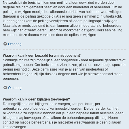
Net zoals bij de berichten kan een peiling alleen gewijzigd worden door
degene die hem gemaakt heeft, en door een moderator of beheerder. Om de
peiling te wijzigen moet je het allereerste bericht van het onderwerp wijzigen
(hieraan is de peiling gekoppeld). Als er nog geen stemmen zijn uitgebracht,
kunnen gebruikers de peiling verwijderen of iedere peilingsoptie wijzigen.
Maar, als er reeds gestemd is, dan kunnen alleen moderators of beheerders
hem wijzigen of verwijderen. Dit om te voorkomen dat gebruikers een peiling
maken en deze daarna vervalsen door de opties te wijzigen.
Omhoog
Waarom kan ik een bepaald forum niet openen?
Sommige forums zijn mogelijk alleen toegankelijk voor bepaalde gebruikers of
gebruikersgroepen. Om berichten te zien, lezen, plaatsen, enz. heb je speciale
permissies nodig. Deze permissies kun je alleen van moderators of
beheerders krijgen, zij zijn dus ook degene met wie je hierover contact moet
opnemen.
Omhoog
Waarom kan ik geen bijlagen toevoegen?
De mogelijkheid om bijlagen toe te voegen, kan per forum, per
gebruikersgroep of per gebruiker ingesteld worden. De beheerder kan het
bijvoorbeeld zo ingesteld hebben dat je in een bepaald forum helemaal geen
bijlagen mag toevoegen of dat alleen de beheerdersgroep dit mag. Neem
contact op met de beheerder als je niet zeker weet waarom je geen bijlagen
kan toevoegen.