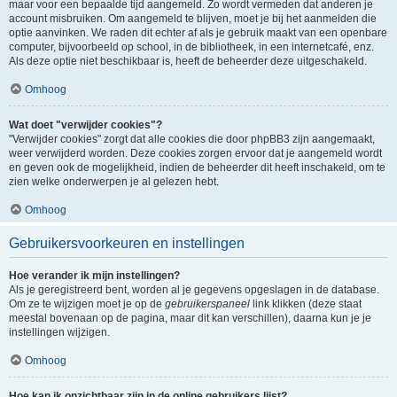
maar voor een bepaalde tijd aangemeld. Zo wordt vermeden dat anderen je
account misbruiken. Om aangemeld te blijven, moet je bij het aanmelden die
optie aanvinken. We raden dit echter af als je gebruik maakt van een openbare
computer, bijvoorbeeld op school, in de bibliotheek, in een internetcafé, enz.
Als deze optie niet beschikbaar is, heeft de beheerder deze uitgeschakeld.
Omhoog
Wat doet "verwijder cookies"?
"Verwijder cookies" zorgt dat alle cookies die door phpBB3 zijn aangemaakt,
weer verwijderd worden. Deze cookies zorgen ervoor dat je aangemeld wordt
en geven ook de mogelijkheid, indien de beheerder dit heeft inschakeld, om te
zien welke onderwerpen je al gelezen hebt.
Omhoog
Gebruikersvoorkeuren en instellingen
Hoe verander ik mijn instellingen?
Als je geregistreerd bent, worden al je gegevens opgeslagen in de database.
Om ze te wijzigen moet je op de
gebruikerspaneel
link klikken (deze staat
meestal bovenaan op de pagina, maar dit kan verschillen), daarna kun je je
instellingen wijzigen.
Omhoog
Hoe kan ik onzichtbaar zijn in de online gebruikers lijst?