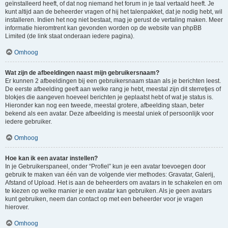
geïnstalleerd heeft, of dat nog niemand het forum in je taal vertaald heeft. Je
kunt altijd aan de beheerder vragen of hij het talenpakket, dat je nodig hebt, wil
installeren. Indien het nog niet bestaat, mag je gerust de vertaling maken. Meer
informatie hieromtrent kan gevonden worden op de website van phpBB
Limited (de link staat onderaan iedere pagina).
Omhoog
Wat zijn de afbeeldingen naast mijn gebruikersnaam?
Er kunnen 2 afbeeldingen bij een gebruikersnaam staan als je berichten leest.
De eerste afbeelding geeft aan welke rang je hebt, meestal zijn dit sterretjes of
blokjes die aangeven hoeveel berichten je geplaatst hebt of wat je status is.
Hieronder kan nog een tweede, meestal grotere, afbeelding staan, beter
bekend als een avatar. Deze afbeelding is meestal uniek of persoonlijk voor
iedere gebruiker.
Omhoog
Hoe kan ik een avatar instellen?
In je Gebruikerspaneel, onder “Profiel” kun je een avatar toevoegen door
gebruik te maken van één van de volgende vier methodes: Gravatar, Galerij,
Afstand of Upload. Het is aan de beheerders om avatars in te schakelen en om
te kiezen op welke manier je een avatar kan gebruiken. Als je geen avatars
kunt gebruiken, neem dan contact op met een beheerder voor je vragen
hierover.
Omhoog