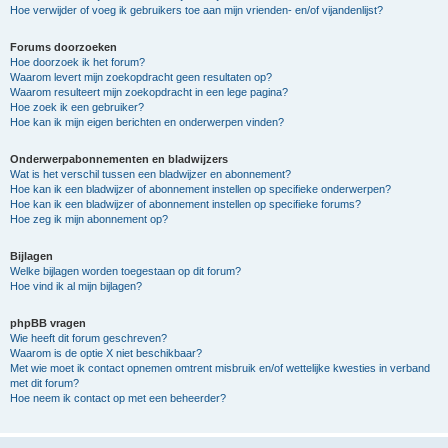
Hoe verwijder of voeg ik gebruikers toe aan mijn vrienden- en/of vijandenlijst?
Forums doorzoeken
Hoe doorzoek ik het forum?
Waarom levert mijn zoekopdracht geen resultaten op?
Waarom resulteert mijn zoekopdracht in een lege pagina?
Hoe zoek ik een gebruiker?
Hoe kan ik mijn eigen berichten en onderwerpen vinden?
Onderwerpabonnementen en bladwijzers
Wat is het verschil tussen een bladwijzer en abonnement?
Hoe kan ik een bladwijzer of abonnement instellen op specifieke onderwerpen?
Hoe kan ik een bladwijzer of abonnement instellen op specifieke forums?
Hoe zeg ik mijn abonnement op?
Bijlagen
Welke bijlagen worden toegestaan op dit forum?
Hoe vind ik al mijn bijlagen?
phpBB vragen
Wie heeft dit forum geschreven?
Waarom is de optie X niet beschikbaar?
Met wie moet ik contact opnemen omtrent misbruik en/of wettelijke kwesties in verband
met dit forum?
Hoe neem ik contact op met een beheerder?