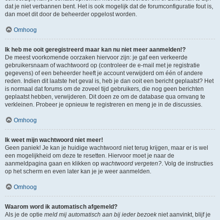
dat je niet verbannen bent. Het is ook mogelijk dat de forumconfiguratie fout is,
dan moet dit door de beheerder opgelost worden.
Omhoog
Ik heb me ooit geregistreerd maar kan nu niet meer aanmelden!?
De meest voorkomende oorzaken hiervoor zijn: je gaf een verkeerde
gebruikersnaam of wachtwoord op (controleer de e-mail met je registratie
gegevens) of een beheerder heeft je account verwijderd om één of andere
reden. Indien dit laatste het geval is, heb je dan ooit een bericht geplaatst? Het
is normaal dat forums om de zoveel tijd gebruikers, die nog geen berichten
geplaatst hebben, verwijderen. Dit doen ze om de database qua omvang te
verkleinen. Probeer je opnieuw te registreren en meng je in de discussies.
Omhoog
Ik weet mijn wachtwoord niet meer!
Geen paniek! Je kan je huidige wachtwoord niet terug krijgen, maar er is wel
een mogelijkheid om deze te resetten. Hiervoor moet je naar de
aanmeldpagina gaan en klikken op
wachtwoord vergeten?
. Volg de instructies
op het scherm en even later kan je je weer aanmelden.
Omhoog
Waarom word ik automatisch afgemeld?
Als je de optie
meld mij automatisch aan bij ieder bezoek
niet aanvinkt, blijf je