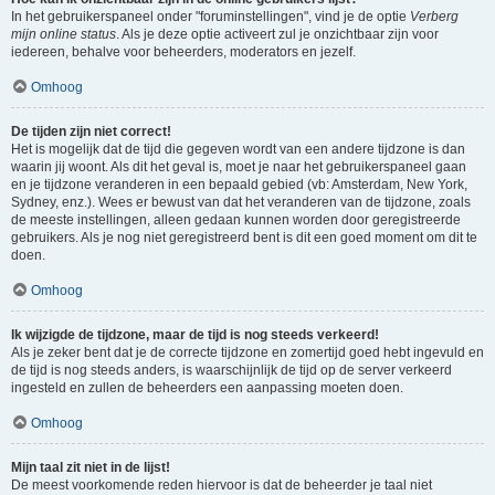
In het gebruikerspaneel onder "foruminstellingen", vind je de optie
Verberg
mijn online status
. Als je deze optie activeert zul je onzichtbaar zijn voor
iedereen, behalve voor beheerders, moderators en jezelf.
Omhoog
De tijden zijn niet correct!
Het is mogelijk dat de tijd die gegeven wordt van een andere tijdzone is dan
waarin jij woont. Als dit het geval is, moet je naar het gebruikerspaneel gaan
en je tijdzone veranderen in een bepaald gebied (vb: Amsterdam, New York,
Sydney, enz.). Wees er bewust van dat het veranderen van de tijdzone, zoals
de meeste instellingen, alleen gedaan kunnen worden door geregistreerde
gebruikers. Als je nog niet geregistreerd bent is dit een goed moment om dit te
doen.
Omhoog
Ik wijzigde de tijdzone, maar de tijd is nog steeds verkeerd!
Als je zeker bent dat je de correcte tijdzone en zomertijd goed hebt ingevuld en
de tijd is nog steeds anders, is waarschijnlijk de tijd op de server verkeerd
ingesteld en zullen de beheerders een aanpassing moeten doen.
Omhoog
Mijn taal zit niet in de lijst!
De meest voorkomende reden hiervoor is dat de beheerder je taal niet