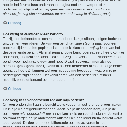
voor je een nieuw onderwerp kan aanmaken, de permissies die je al dan niet
hebt in het forum staan onderaan de pagina met onderwerpen of in een
onderwerp (de lijst met
je mag geen nieuwe onderwerpen in dit forum
plaatsen, je mag niet antwoorden op een onderwerp in dit forum, enz.
).
Omhoog
Hoe wijzig of verwijder ik een bericht?
Tenzij je de beheerder of een moderator bent, kun je alleen je eigen berichten
wijzigen en verwijderen. Je kunt een bericht wijzigen (soms maar voor een
beperkte tijd nadat het geplaatst is) door te klikken op de
wijzig
knop van het
desbetreffende bericht. Als er al iemand op je bericht gereageerd heeft, komt er
onderaan je bericht een klein tekstje dat zegt hoeveel keer en wanneer je het
bericht voor het laatst je gewijzigd hebt. Dit zal niet verschijnen als nog
niemand gereageerd heeft, evenmin als een beheerder of moderator je bericht
gewijzigd heeft. Zij kunnen wel een mededeling toevoegen, waarom ze je
bericht gewijzigd hebben. Het verwijderen van een bericht is niet meer
mogelijk zodra er iemand op gereageerd heeft.
Omhoog
Hoe voeg ik een onderschrift toe aan mijn bericht?
Om een onderschrift aan je bericht toe te voegen, moet je er eerst één maken.
Dit kun je via het gebruikerspaneel doen. Als je dit gedaan hebt, kun je de
optie
voeg mijn onderschrift toe
aanvinken als je een bericht plaatst. Je kunt er
ook voor zorgen dat je onderschrift automatisch aan ieder nieuw bericht wordt
toegevoegd. Dit doe je door de bijhorende optie te activeren in het