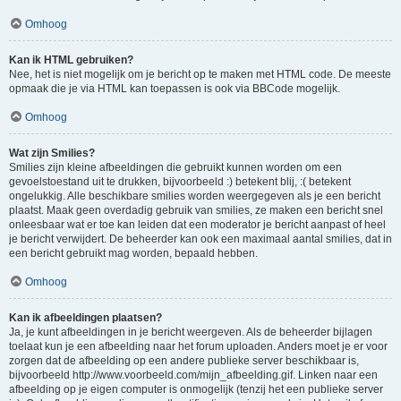
Omhoog
Kan ik HTML gebruiken?
Nee, het is niet mogelijk om je bericht op te maken met HTML code. De meeste
opmaak die je via HTML kan toepassen is ook via BBCode mogelijk.
Omhoog
Wat zijn Smilies?
Smilies zijn kleine afbeeldingen die gebruikt kunnen worden om een
gevoelstoestand uit te drukken, bijvoorbeeld :) betekent blij, :( betekent
ongelukkig. Alle beschikbare smilies worden weergegeven als je een bericht
plaatst. Maak geen overdadig gebruik van smilies, ze maken een bericht snel
onleesbaar wat er toe kan leiden dat een moderator je bericht aanpast of heel
je bericht verwijdert. De beheerder kan ook een maximaal aantal smilies, dat in
een bericht gebruikt mag worden, bepaald hebben.
Omhoog
Kan ik afbeeldingen plaatsen?
Ja, je kunt afbeeldingen in je bericht weergeven. Als de beheerder bijlagen
toelaat kun je een afbeelding naar het forum uploaden. Anders moet je er voor
zorgen dat de afbeelding op een andere publieke server beschikbaar is,
bijvoorbeeld http://www.voorbeeld.com/mijn_afbeelding.gif. Linken naar een
afbeelding op je eigen computer is onmogelijk (tenzij het een publieke server