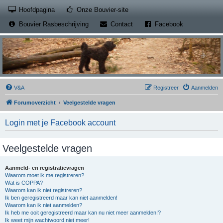
(Opens a new tab)
Hoofdpagina
Onze Bouvier-site
(Opens a new tab)
(Opens a new
Bouvier Rasbeschrijving
Contact
Facebook
V&A
Registreer
Aanmelden
Forumoverzicht
Veelgestelde vragen
Login met je Facebook account
Veelgestelde vragen
Aanmeld- en registratievragen
Waarom moet ik me registreren?
Wat is COPPA?
Waarom kan ik niet registreren?
Ik ben geregistreerd maar kan niet aanmelden!
Waarom kan ik niet aanmelden?
Ik heb me ooit geregistreerd maar kan nu niet meer aanmelden!?
Ik weet mijn wachtwoord niet meer!