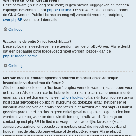
Wie heeft dit forum geschreven?
Deze software (in zijn originele vorm) is geschreven, vrijgegeven en met een
copyright beschermd door
phpBB Limited
. De software is beschikbaar onder
de GNU General Public License en mag vrij verspreid worden, raadpleeg
over phpBB
voor meer informatie.
Omhoog
Waarom is de optie X niet beschikbaar?
Deze software is geschreven en eigendom van de phpBB-Groep. Als je denkt
dat een bepaalde optie toegevoegd moet worden, bezoek dan de
phpBB Ideeën sectie
.
Omhoog
Met wie moet ik contact opnemen omtrent misbruik en/of wettelijke
kwesties in verband met dit forum?
Alle beheerders die op de "het team"-pagina vermeld worden, staan open voor
je klachten. Als je geen reactie hebt gekregen, kun je contact opnemen met de
eigenaar van het domein (dmv een
whois lookup
) of, als dit forum op een gratis
host staat (bijvoorbeeld xsbb.nl, nl.forums.cc, dotbb.be, enz.), het beheer of
misbruik-afdeling van de gratis host. Wees je er bewust van dat phpBB Limited
geen inspraak
heeft en dus in geen enkel geval aansprakelijk gehouden kan
worden over hoe, waar en door wie dit forum gebruikt wordt. Neem
geen
contact op met phpBB Limited met vragen over wettelijke kwesties (zoals
aanspreekbaarheid, ongepaste commentaar, enz.) die
niet direct verband
houden met de phpBB.com-website of de phpBB-software. Als je phpBB