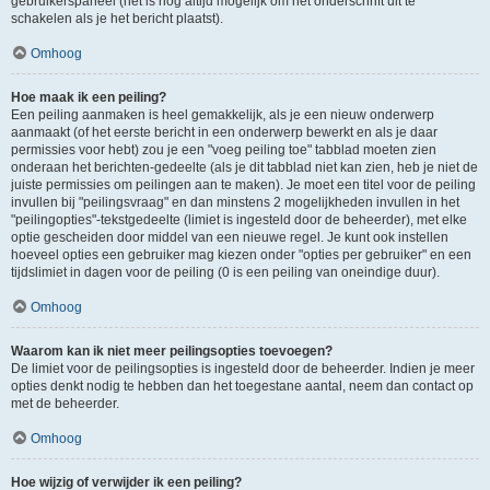
gebruikerspaneel (het is nog altijd mogelijk om het onderschrift uit te
schakelen als je het bericht plaatst).
Omhoog
Hoe maak ik een peiling?
Een peiling aanmaken is heel gemakkelijk, als je een nieuw onderwerp
aanmaakt (of het eerste bericht in een onderwerp bewerkt en als je daar
permissies voor hebt) zou je een "voeg peiling toe" tabblad moeten zien
onderaan het berichten-gedeelte (als je dit tabblad niet kan zien, heb je niet de
juiste permissies om peilingen aan te maken). Je moet een titel voor de peiling
invullen bij "peilingsvraag" en dan minstens 2 mogelijkheden invullen in het
"peilingopties"-tekstgedeelte (limiet is ingesteld door de beheerder), met elke
optie gescheiden door middel van een nieuwe regel. Je kunt ook instellen
hoeveel opties een gebruiker mag kiezen onder "opties per gebruiker" en een
tijdslimiet in dagen voor de peiling (0 is een peiling van oneindige duur).
Omhoog
Waarom kan ik niet meer peilingsopties toevoegen?
De limiet voor de peilingsopties is ingesteld door de beheerder. Indien je meer
opties denkt nodig te hebben dan het toegestane aantal, neem dan contact op
met de beheerder.
Omhoog
Hoe wijzig of verwijder ik een peiling?