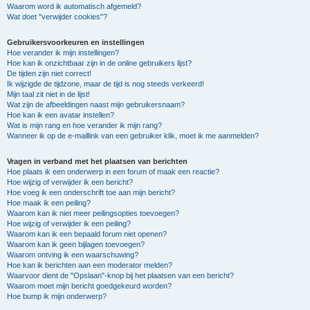
Waarom word ik automatisch afgemeld?
Wat doet "verwijder cookies"?
Gebruikersvoorkeuren en instellingen
Hoe verander ik mijn instellingen?
Hoe kan ik onzichtbaar zijn in de online gebruikers lijst?
De tijden zijn niet correct!
Ik wijzigde de tijdzone, maar de tijd is nog steeds verkeerd!
Mijn taal zit niet in de lijst!
Wat zijn de afbeeldingen naast mijn gebruikersnaam?
Hoe kan ik een avatar instellen?
Wat is mijn rang en hoe verander ik mijn rang?
Wanneer ik op de e-maillink van een gebruiker klik, moet ik me aanmelden?
Vragen in verband met het plaatsen van berichten
Hoe plaats ik een onderwerp in een forum of maak een reactie?
Hoe wijzig of verwijder ik een bericht?
Hoe voeg ik een onderschrift toe aan mijn bericht?
Hoe maak ik een peiling?
Waarom kan ik niet meer peilingsopties toevoegen?
Hoe wijzig of verwijder ik een peiling?
Waarom kan ik een bepaald forum niet openen?
Waarom kan ik geen bijlagen toevoegen?
Waarom ontving ik een waarschuwing?
Hoe kan ik berichten aan een moderator melden?
Waarvoor dient de "Opslaan"-knop bij het plaatsen van een bericht?
Waarom moet mijn bericht goedgekeurd worden?
Hoe bump ik mijn onderwerp?