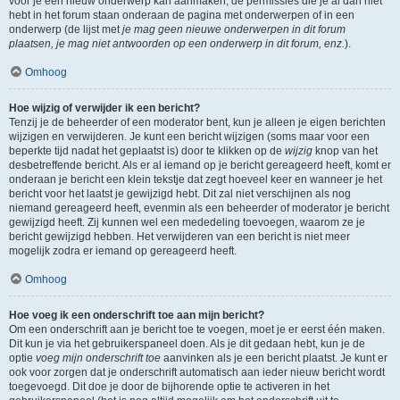
voor je een nieuw onderwerp kan aanmaken, de permissies die je al dan niet
hebt in het forum staan onderaan de pagina met onderwerpen of in een
onderwerp (de lijst met
je mag geen nieuwe onderwerpen in dit forum
plaatsen, je mag niet antwoorden op een onderwerp in dit forum, enz.
).
Omhoog
Hoe wijzig of verwijder ik een bericht?
Tenzij je de beheerder of een moderator bent, kun je alleen je eigen berichten
wijzigen en verwijderen. Je kunt een bericht wijzigen (soms maar voor een
beperkte tijd nadat het geplaatst is) door te klikken op de
wijzig
knop van het
desbetreffende bericht. Als er al iemand op je bericht gereageerd heeft, komt er
onderaan je bericht een klein tekstje dat zegt hoeveel keer en wanneer je het
bericht voor het laatst je gewijzigd hebt. Dit zal niet verschijnen als nog
niemand gereageerd heeft, evenmin als een beheerder of moderator je bericht
gewijzigd heeft. Zij kunnen wel een mededeling toevoegen, waarom ze je
bericht gewijzigd hebben. Het verwijderen van een bericht is niet meer
mogelijk zodra er iemand op gereageerd heeft.
Omhoog
Hoe voeg ik een onderschrift toe aan mijn bericht?
Om een onderschrift aan je bericht toe te voegen, moet je er eerst één maken.
Dit kun je via het gebruikerspaneel doen. Als je dit gedaan hebt, kun je de
optie
voeg mijn onderschrift toe
aanvinken als je een bericht plaatst. Je kunt er
ook voor zorgen dat je onderschrift automatisch aan ieder nieuw bericht wordt
toegevoegd. Dit doe je door de bijhorende optie te activeren in het