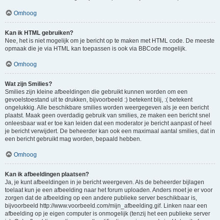
Omhoog
Kan ik HTML gebruiken?
Nee, het is niet mogelijk om je bericht op te maken met HTML code. De meeste
opmaak die je via HTML kan toepassen is ook via BBCode mogelijk.
Omhoog
Wat zijn Smilies?
Smilies zijn kleine afbeeldingen die gebruikt kunnen worden om een
gevoelstoestand uit te drukken, bijvoorbeeld :) betekent blij, :( betekent
ongelukkig. Alle beschikbare smilies worden weergegeven als je een bericht
plaatst. Maak geen overdadig gebruik van smilies, ze maken een bericht snel
onleesbaar wat er toe kan leiden dat een moderator je bericht aanpast of heel
je bericht verwijdert. De beheerder kan ook een maximaal aantal smilies, dat in
een bericht gebruikt mag worden, bepaald hebben.
Omhoog
Kan ik afbeeldingen plaatsen?
Ja, je kunt afbeeldingen in je bericht weergeven. Als de beheerder bijlagen
toelaat kun je een afbeelding naar het forum uploaden. Anders moet je er voor
zorgen dat de afbeelding op een andere publieke server beschikbaar is,
bijvoorbeeld http://www.voorbeeld.com/mijn_afbeelding.gif. Linken naar een
afbeelding op je eigen computer is onmogelijk (tenzij het een publieke server