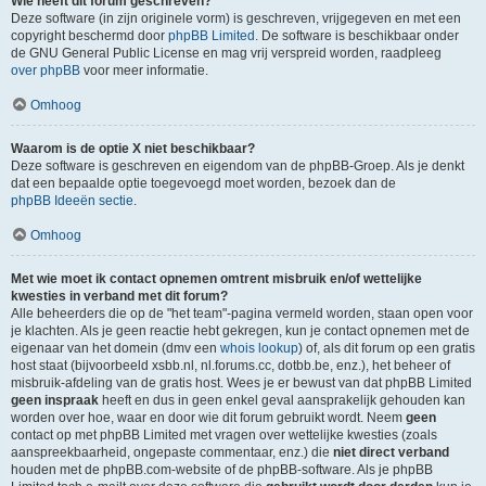
Wie heeft dit forum geschreven?
Deze software (in zijn originele vorm) is geschreven, vrijgegeven en met een
copyright beschermd door
phpBB Limited
. De software is beschikbaar onder
de GNU General Public License en mag vrij verspreid worden, raadpleeg
over phpBB
voor meer informatie.
Omhoog
Waarom is de optie X niet beschikbaar?
Deze software is geschreven en eigendom van de phpBB-Groep. Als je denkt
dat een bepaalde optie toegevoegd moet worden, bezoek dan de
phpBB Ideeën sectie
.
Omhoog
Met wie moet ik contact opnemen omtrent misbruik en/of wettelijke
kwesties in verband met dit forum?
Alle beheerders die op de "het team"-pagina vermeld worden, staan open voor
je klachten. Als je geen reactie hebt gekregen, kun je contact opnemen met de
eigenaar van het domein (dmv een
whois lookup
) of, als dit forum op een gratis
host staat (bijvoorbeeld xsbb.nl, nl.forums.cc, dotbb.be, enz.), het beheer of
misbruik-afdeling van de gratis host. Wees je er bewust van dat phpBB Limited
geen inspraak
heeft en dus in geen enkel geval aansprakelijk gehouden kan
worden over hoe, waar en door wie dit forum gebruikt wordt. Neem
geen
contact op met phpBB Limited met vragen over wettelijke kwesties (zoals
aanspreekbaarheid, ongepaste commentaar, enz.) die
niet direct verband
houden met de phpBB.com-website of de phpBB-software. Als je phpBB