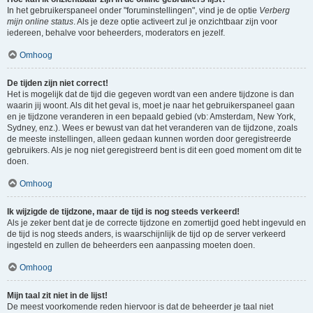
In het gebruikerspaneel onder "foruminstellingen", vind je de optie
Verberg
mijn online status
. Als je deze optie activeert zul je onzichtbaar zijn voor
iedereen, behalve voor beheerders, moderators en jezelf.
Omhoog
De tijden zijn niet correct!
Het is mogelijk dat de tijd die gegeven wordt van een andere tijdzone is dan
waarin jij woont. Als dit het geval is, moet je naar het gebruikerspaneel gaan
en je tijdzone veranderen in een bepaald gebied (vb: Amsterdam, New York,
Sydney, enz.). Wees er bewust van dat het veranderen van de tijdzone, zoals
de meeste instellingen, alleen gedaan kunnen worden door geregistreerde
gebruikers. Als je nog niet geregistreerd bent is dit een goed moment om dit te
doen.
Omhoog
Ik wijzigde de tijdzone, maar de tijd is nog steeds verkeerd!
Als je zeker bent dat je de correcte tijdzone en zomertijd goed hebt ingevuld en
de tijd is nog steeds anders, is waarschijnlijk de tijd op de server verkeerd
ingesteld en zullen de beheerders een aanpassing moeten doen.
Omhoog
Mijn taal zit niet in de lijst!
De meest voorkomende reden hiervoor is dat de beheerder je taal niet