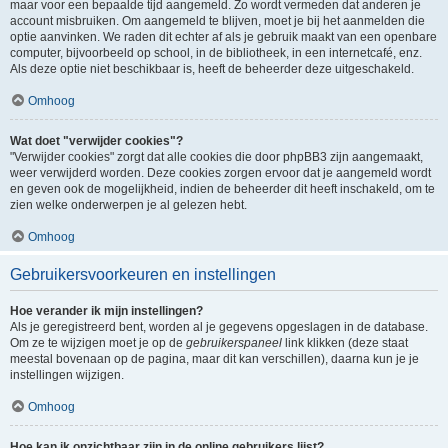
maar voor een bepaalde tijd aangemeld. Zo wordt vermeden dat anderen je
account misbruiken. Om aangemeld te blijven, moet je bij het aanmelden die
optie aanvinken. We raden dit echter af als je gebruik maakt van een openbare
computer, bijvoorbeeld op school, in de bibliotheek, in een internetcafé, enz.
Als deze optie niet beschikbaar is, heeft de beheerder deze uitgeschakeld.
Omhoog
Wat doet "verwijder cookies"?
"Verwijder cookies" zorgt dat alle cookies die door phpBB3 zijn aangemaakt,
weer verwijderd worden. Deze cookies zorgen ervoor dat je aangemeld wordt
en geven ook de mogelijkheid, indien de beheerder dit heeft inschakeld, om te
zien welke onderwerpen je al gelezen hebt.
Omhoog
Gebruikersvoorkeuren en instellingen
Hoe verander ik mijn instellingen?
Als je geregistreerd bent, worden al je gegevens opgeslagen in de database.
Om ze te wijzigen moet je op de
gebruikerspaneel
link klikken (deze staat
meestal bovenaan op de pagina, maar dit kan verschillen), daarna kun je je
instellingen wijzigen.
Omhoog
Hoe kan ik onzichtbaar zijn in de online gebruikers lijst?