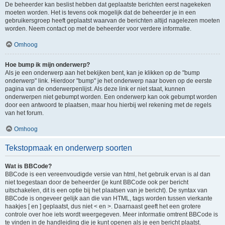
De beheerder kan beslist hebben dat geplaatste berichten eerst nagekeken
moeten worden. Het is tevens ook mogelijk dat de beheerder je in een
gebruikersgroep heeft geplaatst waarvan de berichten altijd nagelezen moeten
worden. Neem contact op met de beheerder voor verdere informatie.
Omhoog
Hoe bump ik mijn onderwerp?
Als je een onderwerp aan het bekijken bent, kan je klikken op de "bump
onderwerp" link. Hierdoor "bump" je het onderwerp naar boven op de eerste
pagina van de onderwerpenlijst. Als deze link er niet staat, kunnen
onderwerpen niet gebumpt worden. Een onderwerp kan ook gebumpt worden
door een antwoord te plaatsen, maar hou hierbij wel rekening met de regels
van het forum.
Omhoog
Tekstopmaak en onderwerp soorten
Wat is BBCode?
BBCode is een vereenvoudigde versie van html, het gebruik ervan is al dan
niet toegestaan door de beheerder (je kunt BBCode ook per bericht
uitschakelen, dit is een optie bij het plaatsen van je bericht). De syntax van
BBCode is ongeveer gelijk aan die van HTML, tags worden tussen vierkante
haakjes [ en ] geplaatst, dus niet < en >. Daarnaast geeft het een grotere
controle over hoe iets wordt weergegeven. Meer informatie omtrent BBCode is
te vinden in de handleiding die je kunt openen als je een bericht plaatst.