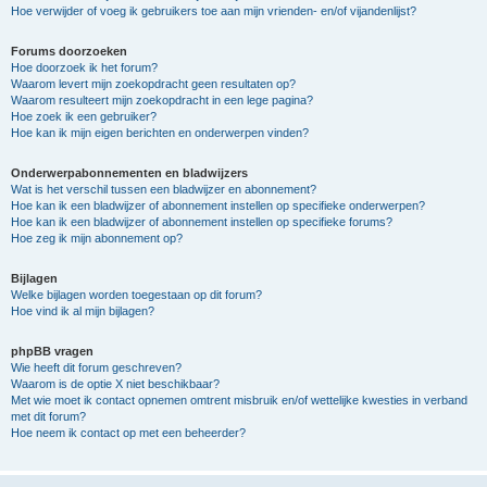
Hoe verwijder of voeg ik gebruikers toe aan mijn vrienden- en/of vijandenlijst?
Forums doorzoeken
Hoe doorzoek ik het forum?
Waarom levert mijn zoekopdracht geen resultaten op?
Waarom resulteert mijn zoekopdracht in een lege pagina?
Hoe zoek ik een gebruiker?
Hoe kan ik mijn eigen berichten en onderwerpen vinden?
Onderwerpabonnementen en bladwijzers
Wat is het verschil tussen een bladwijzer en abonnement?
Hoe kan ik een bladwijzer of abonnement instellen op specifieke onderwerpen?
Hoe kan ik een bladwijzer of abonnement instellen op specifieke forums?
Hoe zeg ik mijn abonnement op?
Bijlagen
Welke bijlagen worden toegestaan op dit forum?
Hoe vind ik al mijn bijlagen?
phpBB vragen
Wie heeft dit forum geschreven?
Waarom is de optie X niet beschikbaar?
Met wie moet ik contact opnemen omtrent misbruik en/of wettelijke kwesties in verband
met dit forum?
Hoe neem ik contact op met een beheerder?