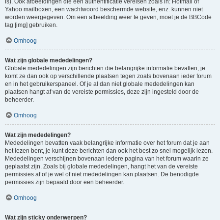
is). Ook afbeeldingen die een authentificatie vereisen zoals in: Hotmail of
Yahoo mailboxen, een wachtwoord beschermde website, enz. kunnen niet
worden weergegeven. Om een afbeelding weer te geven, moet je de BBCode
tag [img] gebruiken.
Omhoog
Wat zijn globale mededelingen?
Globale mededelingen zijn berichten die belangrijke informatie bevatten, je
komt ze dan ook op verschillende plaatsen tegen zoals bovenaan ieder forum
en in het gebruikerspaneel. Of je al dan niet globale mededelingen kan
plaatsen hangt af van de vereiste permissies, deze zijn ingesteld door de
beheerder.
Omhoog
Wat zijn mededelingen?
Mededelingen bevatten vaak belangrijke informatie over het forum dat je aan
het lezen bent, je kunt deze berichten dan ook het best zo snel mogelijk lezen.
Mededelingen verschijnen bovenaan iedere pagina van het forum waarin ze
geplaatst zijn. Zoals bij globale mededelingen, hangt het van de vereiste
permissies af of je wel of niet mededelingen kan plaatsen. De benodigde
permissies zijn bepaald door een beheerder.
Omhoog
Wat zijn sticky onderwerpen?