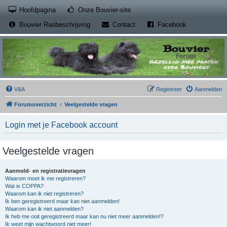
(Opens a new tab)
Hoofdpagina
Onze Bouvier-site
(Opens a new tab)
(Opens a new
Bouvier Rasbeschrijving
Contact
Facebook
V&A
Registreer
Aanmelden
Forumoverzicht
Veelgestelde vragen
Login met je Facebook account
Veelgestelde vragen
Aanmeld- en registratievragen
Waarom moet ik me registreren?
Wat is COPPA?
Waarom kan ik niet registreren?
Ik ben geregistreerd maar kan niet aanmelden!
Waarom kan ik niet aanmelden?
Ik heb me ooit geregistreerd maar kan nu niet meer aanmelden!?
Ik weet mijn wachtwoord niet meer!