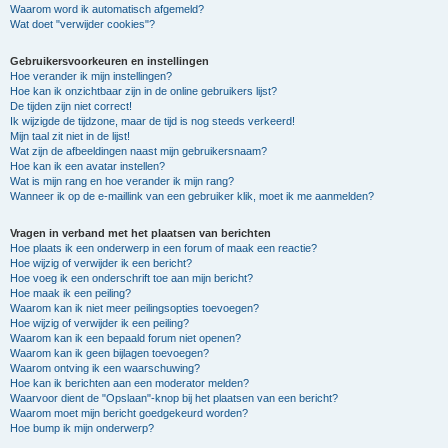
Waarom word ik automatisch afgemeld?
Wat doet "verwijder cookies"?
Gebruikersvoorkeuren en instellingen
Hoe verander ik mijn instellingen?
Hoe kan ik onzichtbaar zijn in de online gebruikers lijst?
De tijden zijn niet correct!
Ik wijzigde de tijdzone, maar de tijd is nog steeds verkeerd!
Mijn taal zit niet in de lijst!
Wat zijn de afbeeldingen naast mijn gebruikersnaam?
Hoe kan ik een avatar instellen?
Wat is mijn rang en hoe verander ik mijn rang?
Wanneer ik op de e-maillink van een gebruiker klik, moet ik me aanmelden?
Vragen in verband met het plaatsen van berichten
Hoe plaats ik een onderwerp in een forum of maak een reactie?
Hoe wijzig of verwijder ik een bericht?
Hoe voeg ik een onderschrift toe aan mijn bericht?
Hoe maak ik een peiling?
Waarom kan ik niet meer peilingsopties toevoegen?
Hoe wijzig of verwijder ik een peiling?
Waarom kan ik een bepaald forum niet openen?
Waarom kan ik geen bijlagen toevoegen?
Waarom ontving ik een waarschuwing?
Hoe kan ik berichten aan een moderator melden?
Waarvoor dient de "Opslaan"-knop bij het plaatsen van een bericht?
Waarom moet mijn bericht goedgekeurd worden?
Hoe bump ik mijn onderwerp?