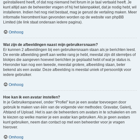
geïnstalleerd heeft, of dat nog niemand het forum in je taal vertaald heeft. Je
kunt altijd aan de beheerder vragen of hij het talenpakket, dat je nodig hebt, wil
installeren. Indien het nog niet bestaat, mag je gerust de vertaling maken. Meer
informatie hieromtrent kan gevonden worden op de website van phpBB
Limited (de link staat onderaan iedere pagina).
Omhoog
Wat zijn de afbeeldingen naast mijn gebruikersnaam?
Er kunnen 2 afbeeldingen bij een gebruikersnaam staan als je berichten leest.
De eerste afbeelding geeft aan welke rang je hebt, meestal zijn dit sterretjes of
blokjes die aangeven hoeveel berichten je geplaatst hebt of wat je status is.
Hieronder kan nog een tweede, meestal grotere, afbeelding staan, beter
bekend als een avatar. Deze afbeelding is meestal uniek of persoonlijk voor
iedere gebruiker.
Omhoog
Hoe kan ik een avatar instellen?
In je Gebruikerspaneel, onder “Profiel” kun je een avatar toevoegen door
gebruik te maken van één van de volgende vier methodes: Gravatar, Galerij,
Afstand of Upload. Het is aan de beheerders om avatars in te schakelen en om
te kiezen op welke manier je een avatar kan gebruiken. Als je geen avatars
kunt gebruiken, neem dan contact op met een beheerder voor je vragen
hierover.
Omhoog