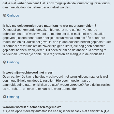
dat je niet verbannen bent. Het is ook mogelijk dat de forumconfiguratie fout is,
dan moet dit door de beheerder opgelost worden.
Omhoog
Ik heb me ooit geregistreerd maar kan nu niet meer aanmelden!?
De meest voorkomende oorzaken hiervoor zijn: je gaf een verkeerde
gebruikersnaam of wachtwoord op (controleer de e-mail met je registratie
gegevens) of een beheerder heeft je account verwijderd om één of andere
reden. Indien dit laatste het geval is, heb je dan ooit een bericht geplaatst? Het
is normaal dat forums om de zoveel tijd gebruikers, die nog geen berichten
geplaatst hebben, verwijderen. Dit doen ze om de database qua omvang te
verkleinen. Probeer je opnieuw te registreren en meng je in de discussies.
Omhoog
Ik weet mijn wachtwoord niet meer!
Geen paniek! Je kan je huidige wachtwoord niet terug krijgen, maar er is wel
een mogelijkheid om deze te resetten. Hiervoor moet je naar de
aanmeldpagina gaan en klikken op
wachtwoord vergeten?
. Volg de instructies
op het scherm en even later kan je je weer aanmelden.
Omhoog
Waarom word ik automatisch afgemeld?
Als je de optie
meld mij automatisch aan bij ieder bezoek
niet aanvinkt, blijf je