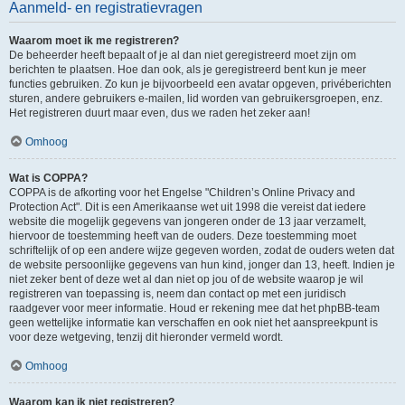
Aanmeld- en registratievragen
Waarom moet ik me registreren?
De beheerder heeft bepaalt of je al dan niet geregistreerd moet zijn om
berichten te plaatsen. Hoe dan ook, als je geregistreerd bent kun je meer
functies gebruiken. Zo kun je bijvoorbeeld een avatar opgeven, privéberichten
sturen, andere gebruikers e-mailen, lid worden van gebruikersgroepen, enz.
Het registreren duurt maar even, dus we raden het zeker aan!
Omhoog
Wat is COPPA?
COPPA is de afkorting voor het Engelse "Children’s Online Privacy and
Protection Act". Dit is een Amerikaanse wet uit 1998 die vereist dat iedere
website die mogelijk gegevens van jongeren onder de 13 jaar verzamelt,
hiervoor de toestemming heeft van de ouders. Deze toestemming moet
schriftelijk of op een andere wijze gegeven worden, zodat de ouders weten dat
de website persoonlijke gegevens van hun kind, jonger dan 13, heeft. Indien je
niet zeker bent of deze wet al dan niet op jou of de website waarop je wil
registreren van toepassing is, neem dan contact op met een juridisch
raadgever voor meer informatie. Houd er rekening mee dat het phpBB-team
geen wettelijke informatie kan verschaffen en ook niet het aanspreekpunt is
voor deze wetgeving, tenzij dit hieronder vermeld wordt.
Omhoog
Waarom kan ik niet registreren?