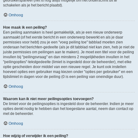
gebruikerspaneel (het is nog altijd mogelijk om het onderschrift uit te
schakelen als je het bericht plaatst).
Omhoog
Hoe maak ik een peiling?
Een peiling aanmaken is heel gemakkelijk, als je een nieuw onderwerp
aanmaakt (of het eerste bericht in een onderwerp bewerkt en als je daar
permissies voor hebt) zou je een "voeg peiling toe" tabblad moeten zien
onderaan het berichten-gedeelte (als je dit tabblad niet kan zien, heb je niet de
juiste permissies om peilingen aan te maken). Je moet een titel voor de peiling
invullen bij "peilingsvraag" en dan minstens 2 mogelijkheden invullen in het
"peilingopties"-tekstgedeelte (limiet is ingesteld door de beheerder), met elke
optie gescheiden door middel van een nieuwe regel. Je kunt ook instellen
hoeveel opties een gebruiker mag kiezen onder "opties per gebruiker" en een
tijdslimiet in dagen voor de peiling (0 is een peiling van oneindige duur).
Omhoog
Waarom kan ik niet meer peilingsopties toevoegen?
De limiet voor de peilingsopties is ingesteld door de beheerder. Indien je meer
opties denkt nodig te hebben dan het toegestane aantal, neem dan contact op
met de beheerder.
Omhoog
Hoe wijzig of verwijder ik een peiling?