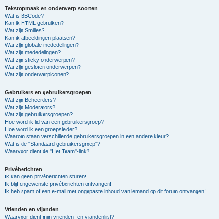
Tekstopmaak en onderwerp soorten
Wat is BBCode?
Kan ik HTML gebruiken?
Wat zijn Smilies?
Kan ik afbeeldingen plaatsen?
Wat zijn globale mededelingen?
Wat zijn mededelingen?
Wat zijn sticky onderwerpen?
Wat zijn gesloten onderwerpen?
Wat zijn onderwerpiconen?
Gebruikers en gebruikersgroepen
Wat zijn Beheerders?
Wat zijn Moderators?
Wat zijn gebruikersgroepen?
Hoe word ik lid van een gebruikersgroep?
Hoe word ik een groepsleider?
Waarom staan verschillende gebruikersgroepen in een andere kleur?
Wat is de "Standaard gebruikersgroep"?
Waarvoor dient de "Het Team"-link?
Privéberichten
Ik kan geen privéberichten sturen!
Ik blijf ongewenste privéberichten ontvangen!
Ik heb spam of een e-mail met ongepaste inhoud van iemand op dit forum ontvangen!
Vrienden en vijanden
Waarvoor dient mijn vrienden- en vijandenlijst?