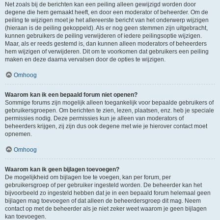
Net zoals bij de berichten kan een peiling alleen gewijzigd worden door
degene die hem gemaakt heeft, en door een moderator of beheerder. Om de
peiling te wijzigen moet je het allereerste bericht van het onderwerp wijzigen
(hieraan is de peiling gekoppeld). Als er nog geen stemmen zijn uitgebracht,
kunnen gebruikers de peiling verwijderen of iedere peilingsoptie wijzigen.
Maar, als er reeds gestemd is, dan kunnen alleen moderators of beheerders
hem wijzigen of verwijderen. Dit om te voorkomen dat gebruikers een peiling
maken en deze daarna vervalsen door de opties te wijzigen.
Omhoog
Waarom kan ik een bepaald forum niet openen?
Sommige forums zijn mogelijk alleen toegankelijk voor bepaalde gebruikers of
gebruikersgroepen. Om berichten te zien, lezen, plaatsen, enz. heb je speciale
permissies nodig. Deze permissies kun je alleen van moderators of
beheerders krijgen, zij zijn dus ook degene met wie je hierover contact moet
opnemen.
Omhoog
Waarom kan ik geen bijlagen toevoegen?
De mogelijkheid om bijlagen toe te voegen, kan per forum, per
gebruikersgroep of per gebruiker ingesteld worden. De beheerder kan het
bijvoorbeeld zo ingesteld hebben dat je in een bepaald forum helemaal geen
bijlagen mag toevoegen of dat alleen de beheerdersgroep dit mag. Neem
contact op met de beheerder als je niet zeker weet waarom je geen bijlagen
kan toevoegen.