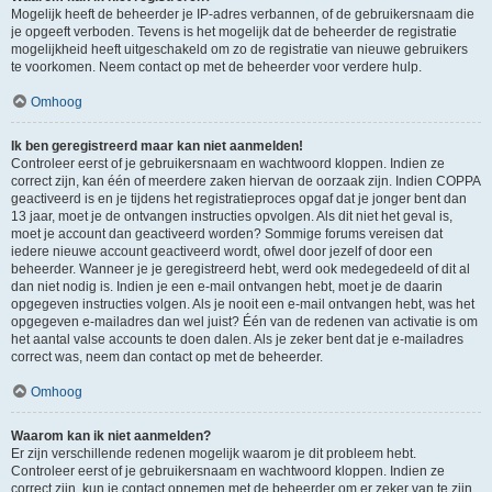
Mogelijk heeft de beheerder je IP-adres verbannen, of de gebruikersnaam die
je opgeeft verboden. Tevens is het mogelijk dat de beheerder de registratie
mogelijkheid heeft uitgeschakeld om zo de registratie van nieuwe gebruikers
te voorkomen. Neem contact op met de beheerder voor verdere hulp.
Omhoog
Ik ben geregistreerd maar kan niet aanmelden!
Controleer eerst of je gebruikersnaam en wachtwoord kloppen. Indien ze
correct zijn, kan één of meerdere zaken hiervan de oorzaak zijn. Indien COPPA
geactiveerd is en je tijdens het registratieproces opgaf dat je jonger bent dan
13 jaar, moet je de ontvangen instructies opvolgen. Als dit niet het geval is,
moet je account dan geactiveerd worden? Sommige forums vereisen dat
iedere nieuwe account geactiveerd wordt, ofwel door jezelf of door een
beheerder. Wanneer je je geregistreerd hebt, werd ook medegedeeld of dit al
dan niet nodig is. Indien je een e-mail ontvangen hebt, moet je de daarin
opgegeven instructies volgen. Als je nooit een e-mail ontvangen hebt, was het
opgegeven e-mailadres dan wel juist? Één van de redenen van activatie is om
het aantal valse accounts te doen dalen. Als je zeker bent dat je e-mailadres
correct was, neem dan contact op met de beheerder.
Omhoog
Waarom kan ik niet aanmelden?
Er zijn verschillende redenen mogelijk waarom je dit probleem hebt.
Controleer eerst of je gebruikersnaam en wachtwoord kloppen. Indien ze
correct zijn, kun je contact opnemen met de beheerder om er zeker van te zijn