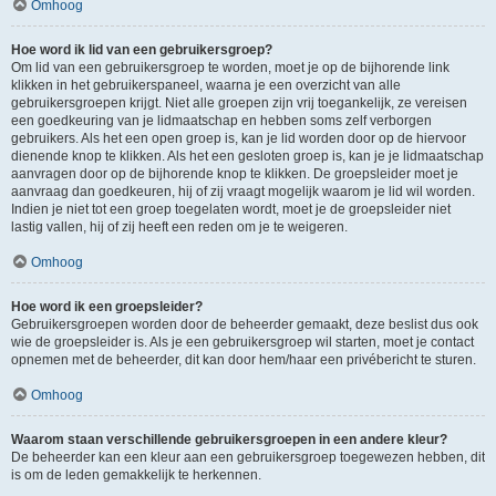
Omhoog
Hoe word ik lid van een gebruikersgroep?
Om lid van een gebruikersgroep te worden, moet je op de bijhorende link
klikken in het gebruikerspaneel, waarna je een overzicht van alle
gebruikersgroepen krijgt. Niet alle groepen zijn vrij toegankelijk, ze vereisen
een goedkeuring van je lidmaatschap en hebben soms zelf verborgen
gebruikers. Als het een open groep is, kan je lid worden door op de hiervoor
dienende knop te klikken. Als het een gesloten groep is, kan je je lidmaatschap
aanvragen door op de bijhorende knop te klikken. De groepsleider moet je
aanvraag dan goedkeuren, hij of zij vraagt mogelijk waarom je lid wil worden.
Indien je niet tot een groep toegelaten wordt, moet je de groepsleider niet
lastig vallen, hij of zij heeft een reden om je te weigeren.
Omhoog
Hoe word ik een groepsleider?
Gebruikersgroepen worden door de beheerder gemaakt, deze beslist dus ook
wie de groepsleider is. Als je een gebruikersgroep wil starten, moet je contact
opnemen met de beheerder, dit kan door hem/haar een privébericht te sturen.
Omhoog
Waarom staan verschillende gebruikersgroepen in een andere kleur?
De beheerder kan een kleur aan een gebruikersgroep toegewezen hebben, dit
is om de leden gemakkelijk te herkennen.