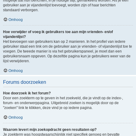
mogelijk dat hun berichten, in je huidige stijl, gemarkeerd worden. Als je een
gebruiker aan je vijandenlijst toevoegt, worden zijn of haar berichten
standaard verborgen.
Omhoog
Hoe verwijder of voeg ik gebruikers toe aan mijn vrienden- en/of
vijandenlijst?
Het toevoegen van gebruikers kan op 2 manieren. In het profiel van iedere
gebruiker staat een link om de gebruiker aan je vrienden- of vijandenlijst toe te
voegen. De tweede manier is via het gebruikerspaneel, je moet dan een
gebruikersnaam opgeven. Op dezelfde pagina kun je gebruikers weer van de
lijst verwijderen.
Omhoog
Forums doorzoeken
Hoe doorzoek ik het forum?
Door een zoekterm op te geven in het zoekveld, die je vindt op de index-,
forum- en onderwerppagina. Uitgebreid zoeken is mogelijk door op de
"zoeken" link te klikken, deze vind je op iedere pagina.
Omhoog
Waarom levert mijn zoekopdracht geen resultaten op?
Je zoekterm was hoogstwaarschijnlijk niet specifiek genoeg en bevatte