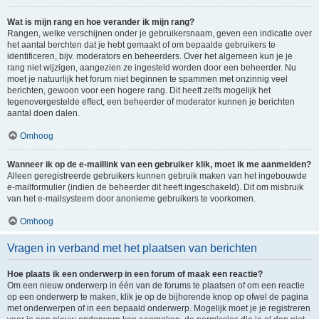
Wat is mijn rang en hoe verander ik mijn rang?
Rangen, welke verschijnen onder je gebruikersnaam, geven een indicatie over
het aantal berchten dat je hebt gemaakt of om bepaalde gebruikers te
identificeren, bijv. moderators en beheerders. Over het algemeen kun je je
rang niet wijzigen, aangezien ze ingesteld worden door een beheerder. Nu
moet je natuurlijk het forum niet beginnen te spammen met onzinnig veel
berichten, gewoon voor een hogere rang. Dit heeft zelfs mogelijk het
tegenovergestelde effect, een beheerder of moderator kunnen je berichten
aantal doen dalen.
Omhoog
Wanneer ik op de e-maillink van een gebruiker klik, moet ik me aanmelden?
Alleen geregistreerde gebruikers kunnen gebruik maken van het ingebouwde
e-mailformulier (indien de beheerder dit heeft ingeschakeld). Dit om misbruik
van het e-mailsysteem door anonieme gebruikers te voorkomen.
Omhoog
Vragen in verband met het plaatsen van berichten
Hoe plaats ik een onderwerp in een forum of maak een reactie?
Om een nieuw onderwerp in één van de forums te plaatsen of om een reactie
op een onderwerp te maken, klik je op de bijhorende knop op ofwel de pagina
met onderwerpen of in een bepaald onderwerp. Mogelijk moet je je registreren