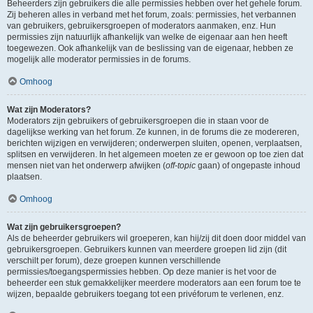
Beheerders zijn gebruikers die alle permissies hebben over het gehele forum.
Zij beheren alles in verband met het forum, zoals: permissies, het verbannen
van gebruikers, gebruikersgroepen of moderators aanmaken, enz. Hun
permissies zijn natuurlijk afhankelijk van welke de eigenaar aan hen heeft
toegewezen. Ook afhankelijk van de beslissing van de eigenaar, hebben ze
mogelijk alle moderator permissies in de forums.
Omhoog
Wat zijn Moderators?
Moderators zijn gebruikers of gebruikersgroepen die in staan voor de
dagelijkse werking van het forum. Ze kunnen, in de forums die ze modereren,
berichten wijzigen en verwijderen; onderwerpen sluiten, openen, verplaatsen,
splitsen en verwijderen. In het algemeen moeten ze er gewoon op toe zien dat
mensen niet van het onderwerp afwijken (
off-topic
gaan) of ongepaste inhoud
plaatsen.
Omhoog
Wat zijn gebruikersgroepen?
Als de beheerder gebruikers wil groeperen, kan hij/zij dit doen door middel van
gebruikersgroepen. Gebruikers kunnen van meerdere groepen lid zijn (dit
verschilt per forum), deze groepen kunnen verschillende
permissies/toegangspermissies hebben. Op deze manier is het voor de
beheerder een stuk gemakkelijker meerdere moderators aan een forum toe te
wijzen, bepaalde gebruikers toegang tot een privéforum te verlenen, enz.