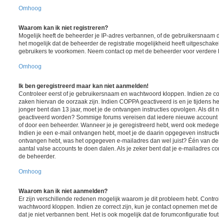
Omhoog
Waarom kan ik niet registreren?
Mogelijk heeft de beheerder je IP-adres verbannen, of de gebruikersnaam d
het mogelijk dat de beheerder de registratie mogelijkheid heeft uitgeschake
gebruikers te voorkomen. Neem contact op met de beheerder voor verdere 
Omhoog
Ik ben geregistreerd maar kan niet aanmelden!
Controleer eerst of je gebruikersnaam en wachtwoord kloppen. Indien ze cor
zaken hiervan de oorzaak zijn. Indien COPPA geactiveerd is en je tijdens het
jonger bent dan 13 jaar, moet je de ontvangen instructies opvolgen. Als dit n
geactiveerd worden? Sommige forums vereisen dat iedere nieuwe account ge
of door een beheerder. Wanneer je je geregistreerd hebt, werd ook medegedee
Indien je een e-mail ontvangen hebt, moet je de daarin opgegeven instructie
ontvangen hebt, was het opgegeven e-mailadres dan wel juist? Één van de 
aantal valse accounts te doen dalen. Als je zeker bent dat je e-mailadres c
de beheerder.
Omhoog
Waarom kan ik niet aanmelden?
Er zijn verschillende redenen mogelijk waarom je dit probleem hebt. Contro
wachtwoord kloppen. Indien ze correct zijn, kun je contact opnemen met de 
dat je niet verbannen bent. Het is ook mogelijk dat de forumconfiguratie fou