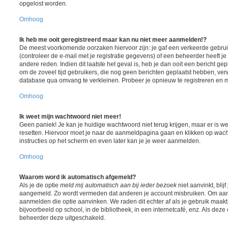
opgelost worden.
Omhoog
Ik heb me ooit geregistreerd maar kan nu niet meer aanmelden!?
De meest voorkomende oorzaken hiervoor zijn: je gaf een verkeerde gebr
(controleer de e-mail met je registratie gegevens) of een beheerder heeft j
andere reden. Indien dit laatste het geval is, heb je dan ooit een bericht ge
om de zoveel tijd gebruikers, die nog geen berichten geplaatst hebben, ver
database qua omvang te verkleinen. Probeer je opnieuw te registreren en m
Omhoog
Ik weet mijn wachtwoord niet meer!
Geen paniek! Je kan je huidige wachtwoord niet terug krijgen, maar er is w
resetten. Hiervoor moet je naar de aanmeldpagina gaan en klikken op
wach
instructies op het scherm en even later kan je je weer aanmelden.
Omhoog
Waarom word ik automatisch afgemeld?
Als je de optie
meld mij automatisch aan bij ieder bezoek
niet aanvinkt, blij
aangemeld. Zo wordt vermeden dat anderen je account misbruiken. Om aange
aanmelden die optie aanvinken. We raden dit echter af als je gebruik maa
bijvoorbeeld op school, in de bibliotheek, in een internetcafé, enz. Als deze 
beheerder deze uitgeschakeld.