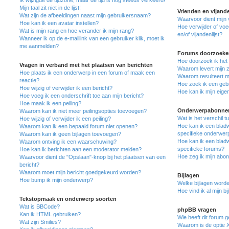
Ik wijzigde de tijdzone, maar de tijd is nog steeds verkeerd!
Mijn taal zit niet in de lijst!
Vrienden en vijand
Wat zijn de afbeeldingen naast mijn gebruikersnaam?
Waarvoor dient mijn v
Hoe kan ik een avatar instellen?
Hoe verwijder of voe
Wat is mijn rang en hoe verander ik mijn rang?
en/of vijandenlijst?
Wanneer ik op de e-maillink van een gebruiker klik, moet ik
me aanmelden?
Forums doorzoeke
Hoe doorzoek ik het
Vragen in verband met het plaatsen van berichten
Waarom levert mijn 
Hoe plaats ik een onderwerp in een forum of maak een
Waarom resulteert mi
reactie?
Hoe zoek ik een geb
Hoe wijzig of verwijder ik een bericht?
Hoe kan ik mijn eig
Hoe voeg ik een onderschrift toe aan mijn bericht?
Hoe maak ik een peiling?
Onderwerpabonnem
Waarom kan ik niet meer peilingsopties toevoegen?
Wat is het verschil 
Hoe wijzig of verwijder ik een peiling?
Hoe kan ik een bladw
Waarom kan ik een bepaald forum niet openen?
specifieke onderwer
Waarom kan ik geen bijlagen toevoegen?
Hoe kan ik een bladw
Waarom ontving ik een waarschuwing?
specifieke forums?
Hoe kan ik berichten aan een moderator melden?
Hoe zeg ik mijn abo
Waarvoor dient de "Opslaan"-knop bij het plaatsen van een
bericht?
Waarom moet mijn bericht goedgekeurd worden?
Bijlagen
Hoe bump ik mijn onderwerp?
Welke bijlagen worde
Hoe vind ik al mijn bi
Tekstopmaak en onderwerp soorten
Wat is BBCode?
phpBB vragen
Kan ik HTML gebruiken?
Wie heeft dit forum 
Wat zijn Smilies?
Waarom is de optie X