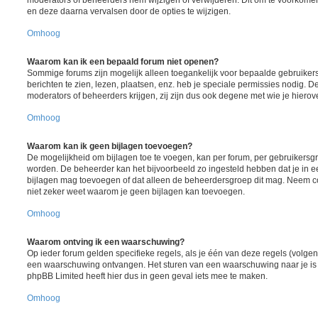
moderators of beheerders hem wijzigen of verwijderen. Dit om te voorkome
en deze daarna vervalsen door de opties te wijzigen.
Omhoog
Waarom kan ik een bepaald forum niet openen?
Sommige forums zijn mogelijk alleen toegankelijk voor bepaalde gebruiker
berichten te zien, lezen, plaatsen, enz. heb je speciale permissies nodig. 
moderators of beheerders krijgen, zij zijn dus ook degene met wie je hiero
Omhoog
Waarom kan ik geen bijlagen toevoegen?
De mogelijkheid om bijlagen toe te voegen, kan per forum, per gebruikersgr
worden. De beheerder kan het bijvoorbeeld zo ingesteld hebben dat je in
bijlagen mag toevoegen of dat alleen de beheerdersgroep dit mag. Neem co
niet zeker weet waarom je geen bijlagen kan toevoegen.
Omhoog
Waarom ontving ik een waarschuwing?
Op ieder forum gelden specifieke regels, als je één van deze regels (volgen
een waarschuwing ontvangen. Het sturen van een waarschuwing naar je is 
phpBB Limited heeft hier dus in geen geval iets mee te maken.
Omhoog