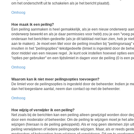
om het onderschrift uit te schakelen als je het bericht plaatst).
Omhoog
Hoe maak ik een peiling?
Een peiling aanmaken is heel gemakkelijk, als je een nieuw onderwerp aanm
onderwerp bewerkt en als je daar permissies voor hebt) zou je een "voeg pe
onderaan het berichten-gedeelte (als je dit tabblad niet kan zien, heb je nie
aan te maken). Je moet een titel voor de peiling invullen bij "peilingsvraa
invullen in het "peilingopties"-tekstgedeelte (limiet is ingesteld door de be
door middel van een nieuwe regel. Je kunt ook instellen hoeveel opties ee
"opties per gebruiker" en een tijdslimiet in dagen voor de peiling (0 is een 
Omhoog
Waarom kan ik niet meer peilingsopties toevoegen?
De limiet voor de peilingsopties is ingesteld door de beheerder. Indien je 
dan het toegestane aantal, neem dan contact op met de beheerder.
Omhoog
Hoe wijzig of verwijder ik een peiling?
Net zoals bij de berichten kan een peiling alleen gewijzigd worden door d
door een moderator of beheerder. Om de peiling te wijzigen moet je het all
wijzigen (hieraan is de peiling gekoppeld). Als er nog geen stemmen zijn u
peiling verwijderen of iedere peilingsoptie wijzigen. Maar, als er reeds ges