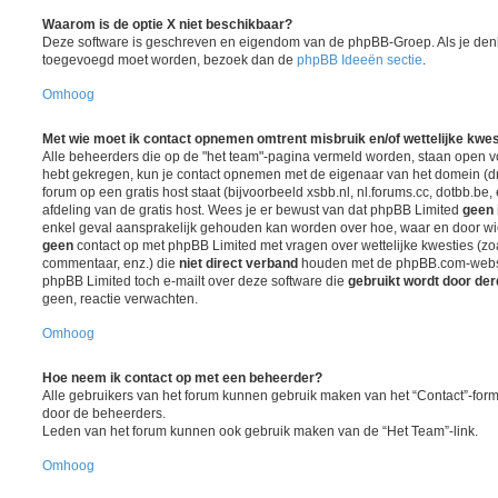
Waarom is de optie X niet beschikbaar?
Deze software is geschreven en eigendom van de phpBB-Groep. Als je denk
toegevoegd moet worden, bezoek dan de
phpBB Ideeën sectie
.
Omhoog
Met wie moet ik contact opnemen omtrent misbruik en/of wettelijke kwes
Alle beheerders die op de "het team"-pagina vermeld worden, staan open voo
hebt gekregen, kun je contact opnemen met de eigenaar van het domein (
forum op een gratis host staat (bijvoorbeeld xsbb.nl, nl.forums.cc, dotbb.be, 
afdeling van de gratis host. Wees je er bewust van dat phpBB Limited
geen 
enkel geval aansprakelijk gehouden kan worden over hoe, waar en door wie
geen
contact op met phpBB Limited met vragen over wettelijke kwesties (z
commentaar, enz.) die
niet direct verband
houden met de phpBB.com-websit
phpBB Limited toch e-mailt over deze software die
gebruikt wordt door de
geen, reactie verwachten.
Omhoog
Hoe neem ik contact op met een beheerder?
Alle gebruikers van het forum kunnen gebruik maken van het “Contact”-formu
door de beheerders.
Leden van het forum kunnen ook gebruik maken van de “Het Team”-link.
Omhoog