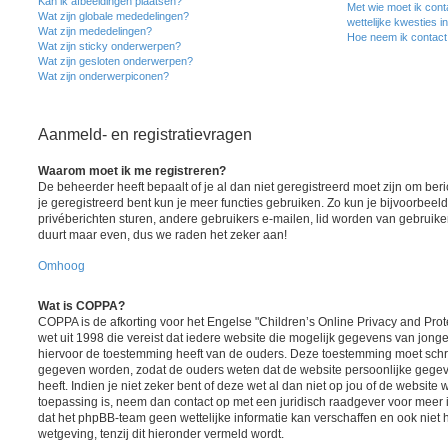
Kan ik afbeeldingen plaatsen?
Met wie moet ik cont
Wat zijn globale mededelingen?
wettelijke kwesties i
Wat zijn mededelingen?
Hoe neem ik contact
Wat zijn sticky onderwerpen?
Wat zijn gesloten onderwerpen?
Wat zijn onderwerpiconen?
Aanmeld- en registratievragen
Waarom moet ik me registreren?
De beheerder heeft bepaalt of je al dan niet geregistreerd moet zijn om ber
je geregistreerd bent kun je meer functies gebruiken. Zo kun je bijvoorbee
privéberichten sturen, andere gebruikers e-mailen, lid worden van gebruike
duurt maar even, dus we raden het zeker aan!
Omhoog
Wat is COPPA?
COPPA is de afkorting voor het Engelse "Children’s Online Privacy and Prote
wet uit 1998 die vereist dat iedere website die mogelijk gegevens van jong
hiervoor de toestemming heeft van de ouders. Deze toestemming moet schrif
gegeven worden, zodat de ouders weten dat de website persoonlijke gegev
heeft. Indien je niet zeker bent of deze wet al dan niet op jou of de website 
toepassing is, neem dan contact op met een juridisch raadgever voor meer
dat het phpBB-team geen wettelijke informatie kan verschaffen en ook niet 
wetgeving, tenzij dit hieronder vermeld wordt.