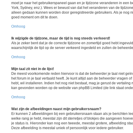
moet je naar het gebruikerspaneel gaan en je tijdzone veranderen in een
York, Sydney, enz.). Wees er bewust van dat het veranderen van de tijdzone
alleen gedaan kunnen worden door geregistreerde gebruikers. Als je nog nie
goed moment om dit te doen.
Omhoog
Ik wijzigde de tijdzone, maar de tijd is nog steeds verkeerd!
Als je zeker bent dat je de correcte tijdzone en zomertijd goed hebt ingevuld
waarschijnlijk de tijd op de server verkeerd ingesteld en zullen de behee
Omhoog
Mijn taal zit niet in de lijst!
De meest voorkomende reden hiervoor is dat de beheerder je taal niet geïns
het forum in je taal vertaald heeft. Je kunt altijd aan de beheerder vragen of 
hebt, wil installeren. Indien het nog niet bestaat, mag je gerust de vertalin
kan gevonden worden op de website van phpBB Limited (de link staat onde
Omhoog
Wat zijn de afbeeldingen naast mijn gebruikersnaam?
Er kunnen 2 afbeeldingen bij een gebruikersnaam staan als je berichten lee
welke rang je hebt, meestal zijn dit sterretjes of blokjes die aangeven hoeve
je status is. Hieronder kan nog een tweede, meestal grotere, afbeelding sta
Deze afbeelding is meestal uniek of persoonlijk voor iedere gebruiker.