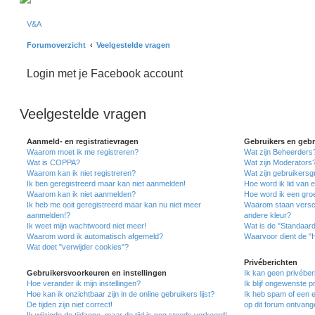
V&A
Forumoverzicht
Veelgestelde vragen
Login met je Facebook account
Veelgestelde vragen
Aanmeld- en registratievragen
Gebruikers en geb
Waarom moet ik me registreren?
Wat zijn Beheerders
Wat is COPPA?
Wat zijn Moderators
Waarom kan ik niet registreren?
Wat zijn gebruikers
Ik ben geregistreerd maar kan niet aanmelden!
Hoe word ik lid van 
Waarom kan ik niet aanmelden?
Hoe word ik een gro
Ik heb me ooit geregistreerd maar kan nu niet meer
Waarom staan versch
aanmelden!?
andere kleur?
Ik weet mijn wachtwoord niet meer!
Wat is de "Standaar
Waarom word ik automatisch afgemeld?
Waarvoor dient de "
Wat doet "verwijder cookies"?
Privéberichten
Gebruikersvoorkeuren en instellingen
Ik kan geen privéber
Hoe verander ik mijn instellingen?
Ik blijf ongewenste 
Hoe kan ik onzichtbaar zijn in de online gebruikers lijst?
Ik heb spam of een 
De tijden zijn niet correct!
op dit forum ontvang