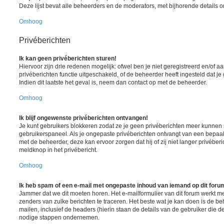
Deze lijst bevat alle beheerders en de moderators, met bijhorende details
Omhoog
Privéberichten
Ik kan geen privéberichten sturen!
Hiervoor zijn drie redenen mogelijk: ofwel ben je niet geregistreerd en/of 
privéberichten functie uitgeschakeld, of de beheerder heeft ingesteld dat je
Indien dit laatste het geval is, neem dan contact op met de beheerder.
Omhoog
Ik blijf ongewenste privéberichten ontvangen!
Je kunt gebruikers blokkeren zodat ze je geen privéberichten meer kunnen st
gebruikerspaneel. Als je ongepaste privéberichten ontvangt van een bepaa
met de beheerder, deze kan ervoor zorgen dat hij of zij niet langer privéber
meldknop in het privébericht.
Omhoog
Ik heb spam of een e-mail met ongepaste inhoud van iemand op dit foru
Jammer dat we dit moeten horen. Het e-mailformulier van dit forum werkt m
zenders van zulke berichten te traceren. Het beste wat je kan doen is de be
mailen, inclusief de headers (hierin staan de details van de gebruiker die d
nodige stappen ondernemen.