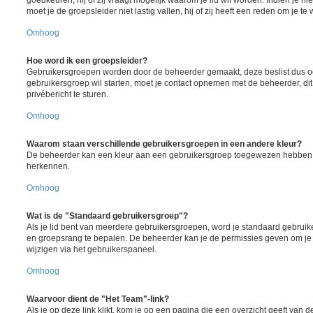
goedkeuren, hij of zij vraagt mogelijk waarom je lid wil worden. Indien je ni
moet je de groepsleider niet lastig vallen, hij of zij heeft een reden om je te
Omhoog
Hoe word ik een groepsleider?
Gebruikersgroepen worden door de beheerder gemaakt, deze beslist dus ook
gebruikersgroep wil starten, moet je contact opnemen met de beheerder, di
privébericht te sturen.
Omhoog
Waarom staan verschillende gebruikersgroepen in een andere kleur?
De beheerder kan een kleur aan een gebruikersgroep toegewezen hebben, d
herkennen.
Omhoog
Wat is de "Standaard gebruikersgroep"?
Als je lid bent van meerdere gebruikersgroepen, word je standaard gebruik
en groepsrang te bepalen. De beheerder kan je de permissies geven om je
wijzigen via het gebruikerspaneel.
Omhoog
Waarvoor dient de "Het Team"-link?
Als je op deze link klikt, kom je op een pagina die een overzicht geeft van