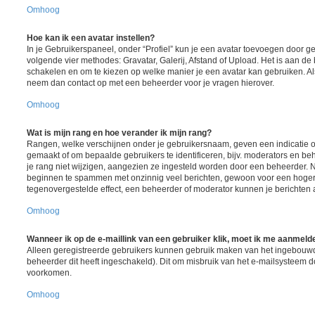
Omhoog
Hoe kan ik een avatar instellen?
In je Gebruikerspaneel, onder “Profiel” kun je een avatar toevoegen door 
volgende vier methodes: Gravatar, Galerij, Afstand of Upload. Het is aan de
schakelen en om te kiezen op welke manier je een avatar kan gebruiken. Al
neem dan contact op met een beheerder voor je vragen hierover.
Omhoog
Wat is mijn rang en hoe verander ik mijn rang?
Rangen, welke verschijnen onder je gebruikersnaam, geven een indicatie ov
gemaakt of om bepaalde gebruikers te identificeren, bijv. moderators en b
je rang niet wijzigen, aangezien ze ingesteld worden door een beheerder. Nu
beginnen te spammen met onzinnig veel berichten, gewoon voor een hogere r
tegenovergestelde effect, een beheerder of moderator kunnen je berichten 
Omhoog
Wanneer ik op de e-maillink van een gebruiker klik, moet ik me aanmeld
Alleen geregistreerde gebruikers kunnen gebruik maken van het ingebouwd
beheerder dit heeft ingeschakeld). Dit om misbruik van het e-mailsysteem 
voorkomen.
Omhoog