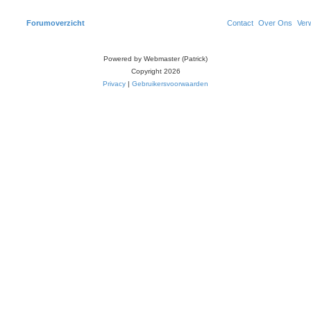
Forumoverzicht
Contact
Over Ons
Verw
Powered by Webmaster (Patrick)
Copyright 2026
Privacy
|
Gebruikersvoorwaarden