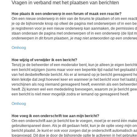
Vragen in verband met het plaatsen van berichten
Hoe plaats ik een onderwerp in een forum of maak een reactie?
Om een nieuw onderwerp in één van de forums te plaatsen of om een react
je op de bijhorende knop op ofwel de pagina met onderwerpen of in een be
je registreren voor je een nieuw onderwerp kan aanmaken, de permissies die
staan onderaan de pagina met onderwerpen of in een onderwerp (de lijst 
onderwerpen in dit forum plaatsen, je mag niet antwoorden op een onderwerp
Omhoog
Hoe wijzig of verwijder ik een bericht?
Tenzij je de beheerder of een moderator bent, kun je alleen je eigen berich
een bericht wijzigen (soms maar voor een beperkte tijd nadat het geplaatst i
van het desbetreffende bericht. Als er al iemand op je bericht gereageerd he
klein tekstje dat zegt hoeveel keer en wanneer je het bericht voor het laatst j
verschijnen als nog niemand gereageerd heeft, evenmin als een beheerder 
heeft. Zij kunnen wel een mededeling toevoegen, waarom ze je bericht gew
een bericht is niet meer mogelijk zodra er iemand op gereageerd heeft.
Omhoog
Hoe voeg ik een onderschrift toe aan mijn bericht?
Om een onderschrift aan je bericht toe te voegen, moet je er eerst één maken
gebruikerspaneel doen. Als je dit gedaan hebt, kun je de optie
voeg mijn ond
bericht plaatst. Je kunt er ook voor zorgen dat je onderschrift automatisch a
toegevoegd. Dit doe je door de bijhorende optie te activeren in het gebruiker