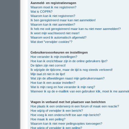
Aanmeld- en registratievragen
Waarom moet ik me registreren?
Wat is COPPA?
Waarom kan ik niet registreren?
Ik ben geregistreerd maar kan niet aanmelden!
Waarom kan ik niet aanmelden?
Ik heb me ooit geregistreerd maar kan nu niet meer aanmelden!?
Ik weet mijn wachtwoord niet meer!
Waarom word ik automatisch afgemeld?
Wat doet "verwijder cookies"?
Gebruikersvoorkeuren en instellingen
Hoe verander ik mijn instellingen?
Hoe kan ik onzichtbaar zijn in de online gebruikers lijst?
De tijden zijn niet correct!
Ik wijzigde de tijdzone, maar de tijd is nog steeds verkeerd!
Mijn taal zit niet in de lijst!
Wat zijn de afbeeldingen naast mijn gebruikersnaam?
Hoe kan ik een avatar instellen?
Wat is mijn rang en hoe verander ik mijn rang?
Wanneer ik op de e-maillink van een gebruiker klik, moet ik me aanme
Vragen in verband met het plaatsen van berichten
Hoe plaats ik een onderwerp in een forum of maak een reactie?
Hoe wijzig of verwijder ik een bericht?
Hoe voeg ik een onderschrift toe aan mijn bericht?
Hoe maak ik een peiling?
Waarom kan ik niet meer peilingsopties toevoegen?
Hoe wijzig of verwijder ik een peiling?