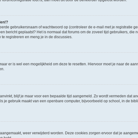
 de forumconfiguratie fout is, dan moet dit door de beheerder opgelost worden.
den!?
eerde gebruikersnaam of wachtwoord op (controleer de e-mail met je registratie g
it een bericht geplaatst? Het is normaal dat forums om de zoveel tijd gebruikers, di
e registreren en meng je in de discussies.
 maar er is wel een mogelijkheid om deze te resetten. Hiervoor moet je naar de a
en.
aanvinkt, blijf je maar voor een bepaalde tijd aangemeld. Zo wordt vermeden dat a
ls je gebruik maakt van een openbare computer, bijvoorbeeld op school, in de biblio
ijn aangemaakt, weer verwijderd worden. Deze cookies zorgen ervoor dat je aangem