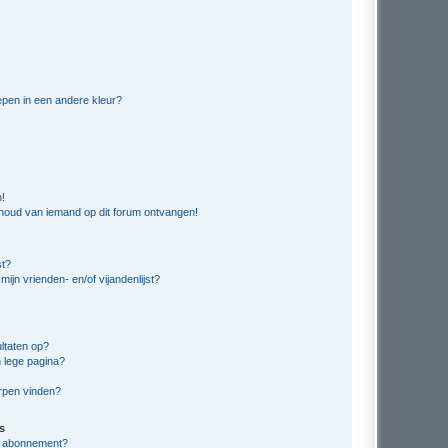
pen in een andere kleur?
n!
nhoud van iemand op dit forum ontvangen!
st?
ijn vrienden- en/of vijandenlijst?
ltaten op?
 lege pagina?
erpen vinden?
s
en abonnement?