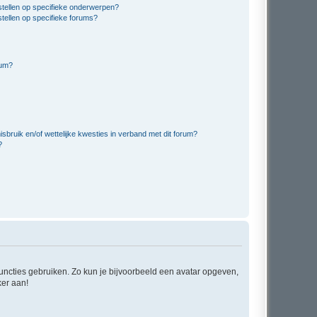
stellen op specifieke onderwerpen?
tellen op specifieke forums?
rum?
bruik en/of wettelijke kwesties in verband met dit forum?
?
 functies gebruiken. Zo kun je bijvoorbeeld een avatar opgeven,
ker aan!