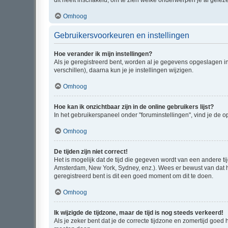
dit heeft inschakeld, om te zien welke onderwerpen je al gelez
Omhoog
Gebruikersvoorkeuren en instellingen
Hoe verander ik mijn instellingen?
Als je geregistreerd bent, worden al je gegevens opgeslagen i
verschillen), daarna kun je je instellingen wijzigen.
Omhoog
Hoe kan ik onzichtbaar zijn in de online gebruikers lijst?
In het gebruikerspaneel onder "foruminstellingen", vind je de o
Omhoog
De tijden zijn niet correct!
Het is mogelijk dat de tijd die gegeven wordt van een andere ti
Amsterdam, New York, Sydney, enz.). Wees er bewust van dat he
geregistreerd bent is dit een goed moment om dit te doen.
Omhoog
Ik wijzigde de tijdzone, maar de tijd is nog steeds verkeerd!
Als je zeker bent dat je de correcte tijdzone en zomertijd goed