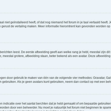
niet geïnstalleerd heeft, of dat nog niemand het forum in je taal vertaald heeft. Je
ag je gerust de vertaling maken. Meer informatie hieromtrent kan gevonden worden o
richten leest. De eerste afbeelding geeft aan welke rang je hebt, meestal zijn dit 
e, meestal grotere, afbeelding staan, beter bekend als een avatar. Deze afbeelding 
oegen door gebruik te maken van één van de volgende vier methodes: Gravatar, Gale
n gebruiken. Als je geen avatars kunt gebruiken, neem dan contact op met een beh
indicatie over het aantal berchten dat je hebt gemaakt of om bepaalde gebruikers 
d worden door een beheerder. Nu moet je natuurlijk het forum niet beginnen te sp