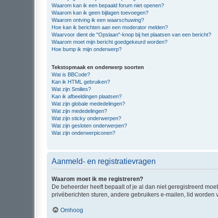
Waarom kan ik een bepaald forum niet openen?
Waarom kan ik geen bijlagen toevoegen?
Waarom ontving ik een waarschuwing?
Hoe kan ik berichten aan een moderator melden?
Waarvoor dient de "Opslaan"-knop bij het plaatsen van een bericht?
Waarom moet mijn bericht goedgekeurd worden?
Hoe bump ik mijn onderwerp?
Tekstopmaak en onderwerp soorten
Wat is BBCode?
Kan ik HTML gebruiken?
Wat zijn Smilies?
Kan ik afbeeldingen plaatsen?
Wat zijn globale mededelingen?
Wat zijn mededelingen?
Wat zijn sticky onderwerpen?
Wat zijn gesloten onderwerpen?
Wat zijn onderwerpiconen?
Aanmeld- en registratievragen
Waarom moet ik me registreren?
De beheerder heeft bepaalt of je al dan niet geregistreerd moet
privéberichten sturen, andere gebruikers e-mailen, lid worden
Omhoog