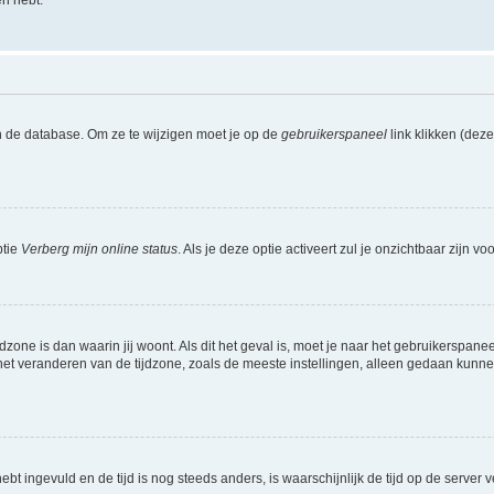
en hebt.
n de database. Om ze te wijzigen moet je op de
gebruikerspaneel
link klikken (dez
ptie
Verberg mijn online status
. Als je deze optie activeert zul je onzichtbaar zijn 
jdzone is dan waarin jij woont. Als dit het geval is, moet je naar het gebruikerspan
t veranderen van de tijdzone, zoals de meeste instellingen, alleen gedaan kunnen
 hebt ingevuld en de tijd is nog steeds anders, is waarschijnlijk de tijd op de serv