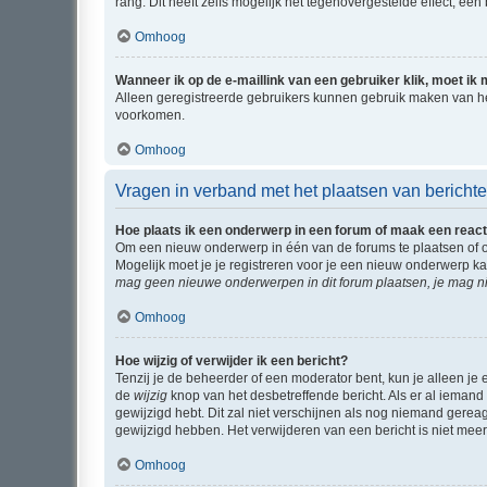
rang. Dit heeft zelfs mogelijk het tegenovergestelde effect, e
Omhoog
Wanneer ik op de e-maillink van een gebruiker klik, moet i
Alleen geregistreerde gebruikers kunnen gebruik maken van he
voorkomen.
Omhoog
Vragen in verband met het plaatsen van bericht
Hoe plaats ik een onderwerp in een forum of maak een react
Om een nieuw onderwerp in één van de forums te plaatsen of 
Mogelijk moet je je registreren voor je een nieuw onderwerp k
mag geen nieuwe onderwerpen in dit forum plaatsen, je mag ni
Omhoog
Hoe wijzig of verwijder ik een bericht?
Tenzij je de beheerder of een moderator bent, kun je alleen je 
de
wijzig
knop van het desbetreffende bericht. Als er al iemand o
gewijzigd hebt. Dit zal niet verschijnen als nog niemand gere
gewijzigd hebben. Het verwijderen van een bericht is niet mee
Omhoog