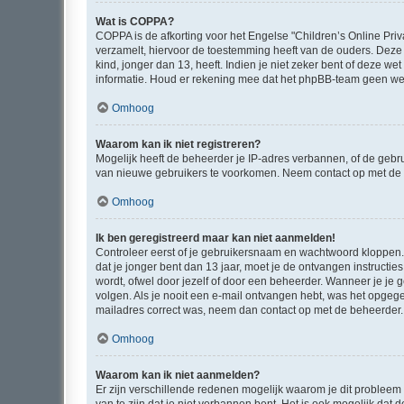
Wat is COPPA?
COPPA is de afkorting voor het Engelse "Children’s Online Priv
verzamelt, hiervoor de toestemming heeft van de ouders. Deze
kind, jonger dan 13, heeft. Indien je niet zeker bent of deze w
informatie. Houd er rekening mee dat het phpBB-team geen wette
Omhoog
Waarom kan ik niet registreren?
Mogelijk heeft de beheerder je IP-adres verbannen, of de gebru
van nieuwe gebruikers te voorkomen. Neem contact op met de 
Omhoog
Ik ben geregistreerd maar kan niet aanmelden!
Controleer eerst of je gebruikersnaam en wachtwoord kloppen. I
dat je jonger bent dan 13 jaar, moet je de ontvangen instructi
wordt, ofwel door jezelf of door een beheerder. Wanneer je je 
volgen. Als je nooit een e-mail ontvangen hebt, was het opgege
mailadres correct was, neem dan contact op met de beheerder.
Omhoog
Waarom kan ik niet aanmelden?
Er zijn verschillende redenen mogelijk waarom je dit probleem