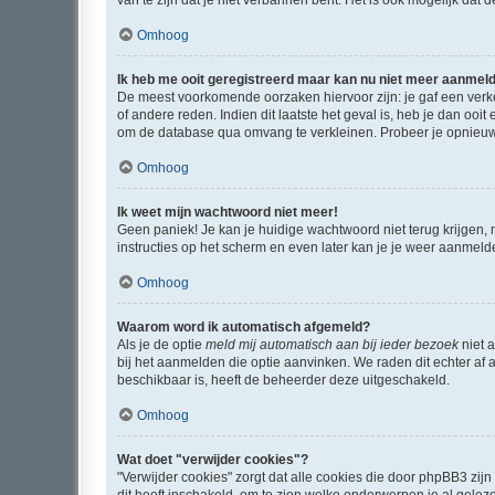
van te zijn dat je niet verbannen bent. Het is ook mogelijk dat
Omhoog
Ik heb me ooit geregistreerd maar kan nu niet meer aanmel
De meest voorkomende oorzaken hiervoor zijn: je gaf een verk
of andere reden. Indien dit laatste het geval is, heb je dan oo
om de database qua omvang te verkleinen. Probeer je opnieuw t
Omhoog
Ik weet mijn wachtwoord niet meer!
Geen paniek! Je kan je huidige wachtwoord niet terug krijgen,
instructies op het scherm en even later kan je je weer aanmeld
Omhoog
Waarom word ik automatisch afgemeld?
Als je de optie
meld mij automatisch aan bij ieder bezoek
niet 
bij het aanmelden die optie aanvinken. We raden dit echter af a
beschikbaar is, heeft de beheerder deze uitgeschakeld.
Omhoog
Wat doet "verwijder cookies"?
"Verwijder cookies" zorgt dat alle cookies die door phpBB3 z