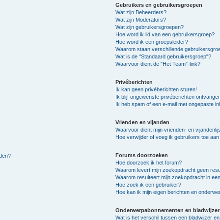
Gebruikers en gebruikersgroepen
Wat zijn Beheerders?
Wat zijn Moderators?
Wat zijn gebruikersgroepen?
Hoe word ik lid van een gebruikersgroep?
Hoe word ik een groepsleider?
Waarom staan verschillende gebruikersgroe
Wat is de "Standaard gebruikersgroep"?
Waarvoor dient de "Het Team"-link?
Privéberichten
Ik kan geen privéberichten sturen!
Ik blijf ongewenste privéberichten ontvange
Ik heb spam of een e-mail met ongepaste i
Vrienden en vijanden
Waarvoor dient mijn vrienden- en vijandenlij
Hoe verwijder of voeg ik gebruikers toe aan m
Forums doorzoeken
lden?
Hoe doorzoek ik het forum?
Waarom levert mijn zoekopdracht geen resu
Waarom resulteert mijn zoekopdracht in een
Hoe zoek ik een gebruiker?
Hoe kan ik mijn eigen berichten en onderw
Onderwerpabonnementen en bladwijzer
Wat is het verschil tussen een bladwijzer 