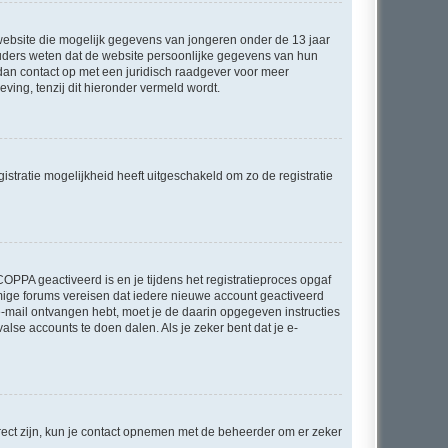
e website die mogelijk gegevens van jongeren onder de 13 jaar
ouders weten dat de website persoonlijke gegevens van hun
m dan contact op met een juridisch raadgever voor meer
ving, tenzij dit hieronder vermeld wordt.
stratie mogelijkheid heeft uitgeschakeld om zo de registratie
OPPA geactiveerd is en je tijdens het registratieproces opgaf
ommige forums vereisen dat iedere nieuwe account geactiveerd
 e-mail ontvangen hebt, moet je de daarin opgegeven instructies
lse accounts te doen dalen. Als je zeker bent dat je e-
rect zijn, kun je contact opnemen met de beheerder om er zeker