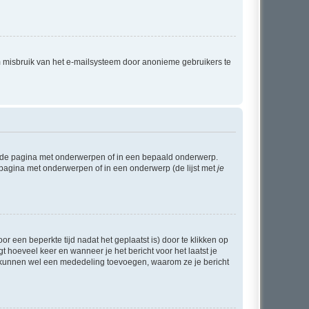
m misbruik van het e-mailsysteem door anonieme gebruikers te
l de pagina met onderwerpen of in een bepaald onderwerp.
 pagina met onderwerpen of in een onderwerp (de lijst met
je
r een beperkte tijd nadat het geplaatst is) door te klikken op
gt hoeveel keer en wanneer je het bericht voor het laatst je
Zij kunnen wel een mededeling toevoegen, waarom ze je bericht