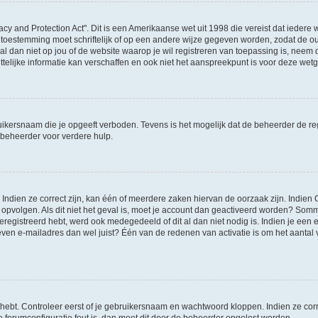
acy and Protection Act". Dit is een Amerikaanse wet uit 1998 die vereist dat ieder
 toestemming moet schriftelijk of op een andere wijze gegeven worden, zodat de 
et al dan niet op jou of de website waarop je wil registreren van toepassing is, nee
lijke informatie kan verschaffen en ook niet het aanspreekpunt is voor deze wetge
ikersnaam die je opgeeft verboden. Tevens is het mogelijk dat de beheerder de regi
beheerder voor verdere hulp.
ndien ze correct zijn, kan één of meerdere zaken hiervan de oorzaak zijn. Indien C
es opvolgen. Als dit niet het geval is, moet je account dan geactiveerd worden? S
geregistreerd hebt, werd ook medegedeeld of dit al dan niet nodig is. Indien je een
ven e-mailadres dan wel juist? Één van de redenen van activatie is om het aantal va
 hebt. Controleer eerst of je gebruikersnaam en wachtwoord kloppen. Indien ze cor