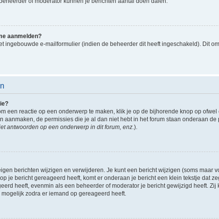
en beheerder of moderator kunnen je berichten aantal doen dalen.
k me aanmelden?
t ingebouwde e-mailformulier (indien de beheerder dit heeft ingeschakeld). Dit o
en
ie?
om een reactie op een onderwerp te maken, klik je op de bijhorende knop op ofwe
an aanmaken, de permissies die je al dan niet hebt in het forum staan onderaan de
et antwoorden op een onderwerp in dit forum, enz.
).
eigen berichten wijzigen en verwijderen. Je kunt een bericht wijzigen (soms maar voo
p je bericht gereageerd heeft, komt er onderaan je bericht een klein tekstje dat ze
ageerd heeft, evenmin als een beheerder of moderator je bericht gewijzigd heeft. 
r mogelijk zodra er iemand op gereageerd heeft.