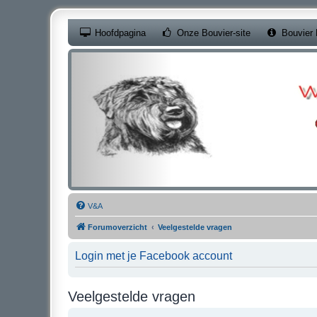
(Opens a new ta
Hoofdpagina
Onze Bouvier-site
Bouvier 
V&A
Forumoverzicht
Veelgestelde vragen
Login met je Facebook account
Veelgestelde vragen