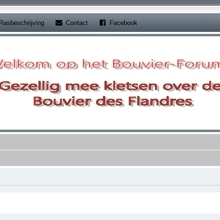
b)
(Opens a new tab)
(Opens a new tab)
Rasbeschrijving
Contact
Facebook