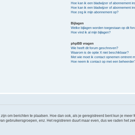
Hoe kan ik een bladwijzer of abonnement in
Hoe kan ik een bladwijzer of abonnement ins
Hoe zeg ik mijn abonnement op?
Bijlagen
Welke bijlagen worden toegestaan op dit fo
Hoe vind ik al mijn bijlagen?
phpBB vragen
Wie heeft dit forum geschreven?
Waarom is de optie X niet beschikbaar?
Met wie moet ik contact opnemen omtrent mis
Hoe neem ik contact op met een beheerder
 zijn om berichten te plaatsen. Hoe dan ook, als je geregistreerd bent kun je meer
 van gebruikersgroepen, enz. Het registreren duurt maar even, dus we raden het ze