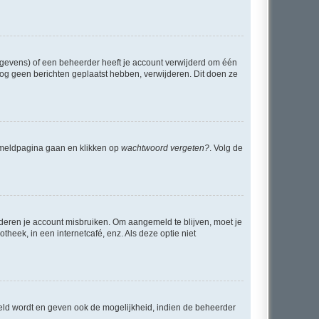
egevens) of een beheerder heeft je account verwijderd om één
e nog geen berichten geplaatst hebben, verwijderen. Dit doen ze
anmeldpagina gaan en klikken op
wachtwoord vergeten?
. Volg de
nderen je account misbruiken. Om aangemeld te blijven, moet je
theek, in een internetcafé, enz. Als deze optie niet
eld wordt en geven ook de mogelijkheid, indien de beheerder