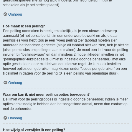
gebruikerspaneel (het is nog altijd mogelijk om het onderschrift uit te
schakelen als je het bericht plaatst).
Omhoog
Hoe maak ik een peiling?
Een peiling aanmaken is heel gemakkelijk, als je een nieuw onderwerp
aanmaakt (of het eerste bericht in een onderwerp bewerkt en als je daar
permissies voor hebt) zou je een "voeg peiling toe" tabblad moeten zien
onderaan het berichten-gedeelte (als je dit tabblad niet kan zien, heb je niet de
juiste permissies om peilingen aan te maken). Je moet een titel voor de peiling
invullen bij "peilingsvraag" en dan minstens 2 mogelijkheden invullen in het
"peilingopties"-tekstgedeelte (limiet is ingesteld door de beheerder), met elke
optie gescheiden door middel van een nieuwe regel. Je kunt ook instellen
hoeveel opties een gebruiker mag kiezen onder "opties per gebruiker" en een
tijdslimiet in dagen voor de peiling (0 is een peiling van oneindige duur).
Omhoog
Waarom kan ik niet meer peilingsopties toevoegen?
De limiet voor de peilingsopties is ingesteld door de beheerder. Indien je meer
opties denkt nodig te hebben dan het toegestane aantal, neem dan contact op
met de beheerder.
Omhoog
Hoe wijzig of verwijder ik een peiling?