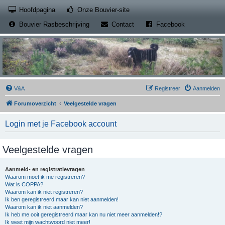
(Opens a new tab)
Hoofdpagina
Onze Bouvier-site
(Opens a new tab)
(Opens a new
Bouvier Rasbeschrijving
Contact
Facebook
V&A
Registreer
Aanmelden
Forumoverzicht
Veelgestelde vragen
Login met je Facebook account
Veelgestelde vragen
Aanmeld- en registratievragen
Waarom moet ik me registreren?
Wat is COPPA?
Waarom kan ik niet registreren?
Ik ben geregistreerd maar kan niet aanmelden!
Waarom kan ik niet aanmelden?
Ik heb me ooit geregistreerd maar kan nu niet meer aanmelden!?
Ik weet mijn wachtwoord niet meer!