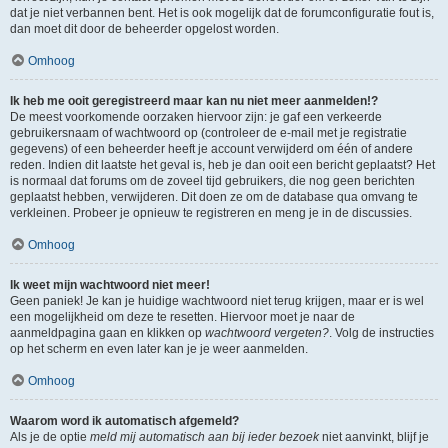
dat je niet verbannen bent. Het is ook mogelijk dat de forumconfiguratie fout is,
dan moet dit door de beheerder opgelost worden.
Omhoog
Ik heb me ooit geregistreerd maar kan nu niet meer aanmelden!?
De meest voorkomende oorzaken hiervoor zijn: je gaf een verkeerde
gebruikersnaam of wachtwoord op (controleer de e-mail met je registratie
gegevens) of een beheerder heeft je account verwijderd om één of andere
reden. Indien dit laatste het geval is, heb je dan ooit een bericht geplaatst? Het
is normaal dat forums om de zoveel tijd gebruikers, die nog geen berichten
geplaatst hebben, verwijderen. Dit doen ze om de database qua omvang te
verkleinen. Probeer je opnieuw te registreren en meng je in de discussies.
Omhoog
Ik weet mijn wachtwoord niet meer!
Geen paniek! Je kan je huidige wachtwoord niet terug krijgen, maar er is wel
een mogelijkheid om deze te resetten. Hiervoor moet je naar de
aanmeldpagina gaan en klikken op
wachtwoord vergeten?
. Volg de instructies
op het scherm en even later kan je je weer aanmelden.
Omhoog
Waarom word ik automatisch afgemeld?
Als je de optie
meld mij automatisch aan bij ieder bezoek
niet aanvinkt, blijf je