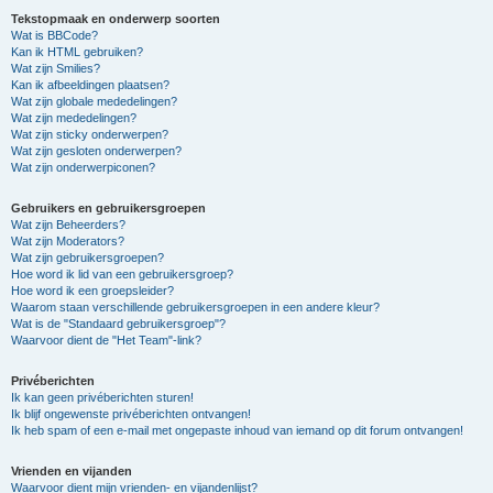
Tekstopmaak en onderwerp soorten
Wat is BBCode?
Kan ik HTML gebruiken?
Wat zijn Smilies?
Kan ik afbeeldingen plaatsen?
Wat zijn globale mededelingen?
Wat zijn mededelingen?
Wat zijn sticky onderwerpen?
Wat zijn gesloten onderwerpen?
Wat zijn onderwerpiconen?
Gebruikers en gebruikersgroepen
Wat zijn Beheerders?
Wat zijn Moderators?
Wat zijn gebruikersgroepen?
Hoe word ik lid van een gebruikersgroep?
Hoe word ik een groepsleider?
Waarom staan verschillende gebruikersgroepen in een andere kleur?
Wat is de "Standaard gebruikersgroep"?
Waarvoor dient de "Het Team"-link?
Privéberichten
Ik kan geen privéberichten sturen!
Ik blijf ongewenste privéberichten ontvangen!
Ik heb spam of een e-mail met ongepaste inhoud van iemand op dit forum ontvangen!
Vrienden en vijanden
Waarvoor dient mijn vrienden- en vijandenlijst?