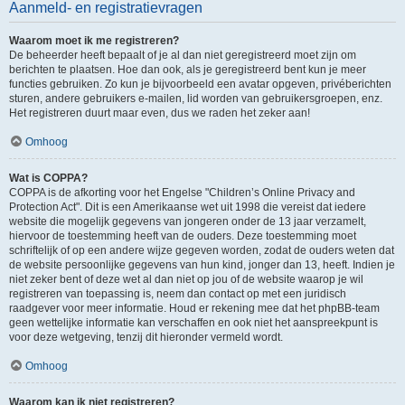
Aanmeld- en registratievragen
Waarom moet ik me registreren?
De beheerder heeft bepaalt of je al dan niet geregistreerd moet zijn om
berichten te plaatsen. Hoe dan ook, als je geregistreerd bent kun je meer
functies gebruiken. Zo kun je bijvoorbeeld een avatar opgeven, privéberichten
sturen, andere gebruikers e-mailen, lid worden van gebruikersgroepen, enz.
Het registreren duurt maar even, dus we raden het zeker aan!
Omhoog
Wat is COPPA?
COPPA is de afkorting voor het Engelse "Children’s Online Privacy and
Protection Act". Dit is een Amerikaanse wet uit 1998 die vereist dat iedere
website die mogelijk gegevens van jongeren onder de 13 jaar verzamelt,
hiervoor de toestemming heeft van de ouders. Deze toestemming moet
schriftelijk of op een andere wijze gegeven worden, zodat de ouders weten dat
de website persoonlijke gegevens van hun kind, jonger dan 13, heeft. Indien je
niet zeker bent of deze wet al dan niet op jou of de website waarop je wil
registreren van toepassing is, neem dan contact op met een juridisch
raadgever voor meer informatie. Houd er rekening mee dat het phpBB-team
geen wettelijke informatie kan verschaffen en ook niet het aanspreekpunt is
voor deze wetgeving, tenzij dit hieronder vermeld wordt.
Omhoog
Waarom kan ik niet registreren?