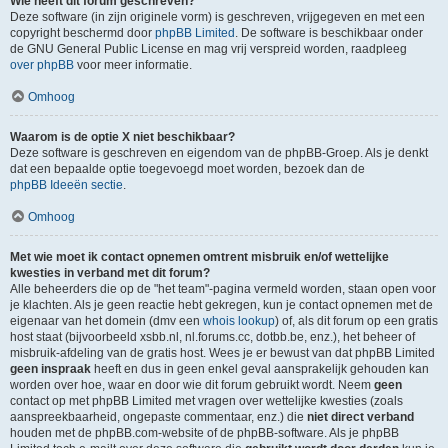
Wie heeft dit forum geschreven?
Deze software (in zijn originele vorm) is geschreven, vrijgegeven en met een
copyright beschermd door
phpBB Limited
. De software is beschikbaar onder
de GNU General Public License en mag vrij verspreid worden, raadpleeg
over phpBB
voor meer informatie.
Omhoog
Waarom is de optie X niet beschikbaar?
Deze software is geschreven en eigendom van de phpBB-Groep. Als je denkt
dat een bepaalde optie toegevoegd moet worden, bezoek dan de
phpBB Ideeën sectie
.
Omhoog
Met wie moet ik contact opnemen omtrent misbruik en/of wettelijke
kwesties in verband met dit forum?
Alle beheerders die op de "het team"-pagina vermeld worden, staan open voor
je klachten. Als je geen reactie hebt gekregen, kun je contact opnemen met de
eigenaar van het domein (dmv een
whois lookup
) of, als dit forum op een gratis
host staat (bijvoorbeeld xsbb.nl, nl.forums.cc, dotbb.be, enz.), het beheer of
misbruik-afdeling van de gratis host. Wees je er bewust van dat phpBB Limited
geen inspraak
heeft en dus in geen enkel geval aansprakelijk gehouden kan
worden over hoe, waar en door wie dit forum gebruikt wordt. Neem
geen
contact op met phpBB Limited met vragen over wettelijke kwesties (zoals
aanspreekbaarheid, ongepaste commentaar, enz.) die
niet direct verband
houden met de phpBB.com-website of de phpBB-software. Als je phpBB