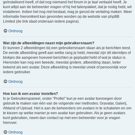
geïnstalleerd heeft, of dat nog niemand het forum in je taal vertaald heeft. Je
kunt altijd aan de beheerder vragen of hij het talenpakket, dat je nodig hebt, wil
installeren. Indien het nog niet bestaat, mag je gerust de vertaling maken. Meer
informatie hieromtrent kan gevonden worden op de website van phpBB
Limited (de link staat onderaan iedere pagina).
Omhoog
Wat zijn de afbeeldingen naast mijn gebruikersnaam?
Er kunnen 2 afbeeldingen bij een gebruikersnaam staan als je berichten leest.
De eerste afbeelding geeft aan welke rang je hebt, meestal zijn dit sterretjes of
blokjes die aangeven hoeveel berichten je geplaatst hebt of wat je status is.
Hieronder kan nog een tweede, meestal grotere, afbeelding staan, beter
bekend als een avatar. Deze afbeelding is meestal uniek of persoonlijk voor
iedere gebruiker.
Omhoog
Hoe kan ik een avatar instellen?
In je Gebruikerspaneel, onder “Profiel” kun je een avatar toevoegen door
gebruik te maken van één van de volgende vier methodes: Gravatar, Galerij,
Afstand of Upload. Het is aan de beheerders om avatars in te schakelen en om
te kiezen op welke manier je een avatar kan gebruiken. Als je geen avatars
kunt gebruiken, neem dan contact op met een beheerder voor je vragen
hierover.
Omhoog