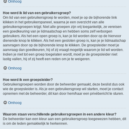
Omhoog
Hoe word ik lid van een gebruikersgroep?
Om lid van een gebruikersgroep te worden, moet je op de bijhorende link
klikken in het gebruikerspaneel, waarna je een overzicht van alle
gebruikersgroepen krijgt. Niet alle groepen zijn vrij toegankelijk, ze vereisen
een goedkeuring van je lidmaatschap en hebben soms zelf verborgen
gebruikers. Als het een open groep is, kan je lid worden door op de hiervoor
dienende knop te klikken. Als het een gesloten groep is, kan je je lidmaatschap
aanvragen door op de bijhorende knop te klikken. De groepsleider moet je
aanvraag dan goedkeuren, hij of zij vraagt mogelijk waarom je lid wil worden.
Indien je niet tot een groep toegelaten wordt, moet je de groepsleider niet
lastig vallen, hij of zij heeft een reden om je te weigeren.
Omhoog
Hoe word ik een groepsleider?
Gebruikersgroepen worden door de beheerder gemaakt, deze beslist dus ook
wie de groepsleider is. Als je een gebruikersgroep wil starten, moet je contact
opnemen met de beheerder, dit kan door hem/haar een privébericht te sturen.
Omhoog
Waarom staan verschillende gebruikersgroepen in een andere kleur?
De beheerder kan een kleur aan een gebruikersgroep toegewezen hebben, dit
is om de leden gemakkelijk te herkennen.