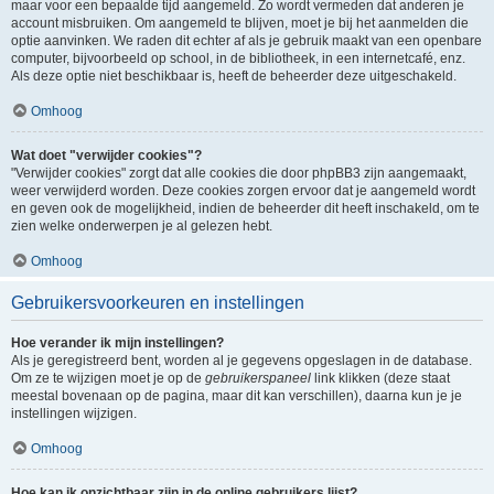
maar voor een bepaalde tijd aangemeld. Zo wordt vermeden dat anderen je
account misbruiken. Om aangemeld te blijven, moet je bij het aanmelden die
optie aanvinken. We raden dit echter af als je gebruik maakt van een openbare
computer, bijvoorbeeld op school, in de bibliotheek, in een internetcafé, enz.
Als deze optie niet beschikbaar is, heeft de beheerder deze uitgeschakeld.
Omhoog
Wat doet "verwijder cookies"?
"Verwijder cookies" zorgt dat alle cookies die door phpBB3 zijn aangemaakt,
weer verwijderd worden. Deze cookies zorgen ervoor dat je aangemeld wordt
en geven ook de mogelijkheid, indien de beheerder dit heeft inschakeld, om te
zien welke onderwerpen je al gelezen hebt.
Omhoog
Gebruikersvoorkeuren en instellingen
Hoe verander ik mijn instellingen?
Als je geregistreerd bent, worden al je gegevens opgeslagen in de database.
Om ze te wijzigen moet je op de
gebruikerspaneel
link klikken (deze staat
meestal bovenaan op de pagina, maar dit kan verschillen), daarna kun je je
instellingen wijzigen.
Omhoog
Hoe kan ik onzichtbaar zijn in de online gebruikers lijst?