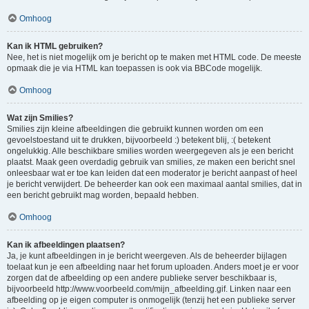
Omhoog
Kan ik HTML gebruiken?
Nee, het is niet mogelijk om je bericht op te maken met HTML code. De meeste
opmaak die je via HTML kan toepassen is ook via BBCode mogelijk.
Omhoog
Wat zijn Smilies?
Smilies zijn kleine afbeeldingen die gebruikt kunnen worden om een
gevoelstoestand uit te drukken, bijvoorbeeld :) betekent blij, :( betekent
ongelukkig. Alle beschikbare smilies worden weergegeven als je een bericht
plaatst. Maak geen overdadig gebruik van smilies, ze maken een bericht snel
onleesbaar wat er toe kan leiden dat een moderator je bericht aanpast of heel
je bericht verwijdert. De beheerder kan ook een maximaal aantal smilies, dat in
een bericht gebruikt mag worden, bepaald hebben.
Omhoog
Kan ik afbeeldingen plaatsen?
Ja, je kunt afbeeldingen in je bericht weergeven. Als de beheerder bijlagen
toelaat kun je een afbeelding naar het forum uploaden. Anders moet je er voor
zorgen dat de afbeelding op een andere publieke server beschikbaar is,
bijvoorbeeld http://www.voorbeeld.com/mijn_afbeelding.gif. Linken naar een
afbeelding op je eigen computer is onmogelijk (tenzij het een publieke server