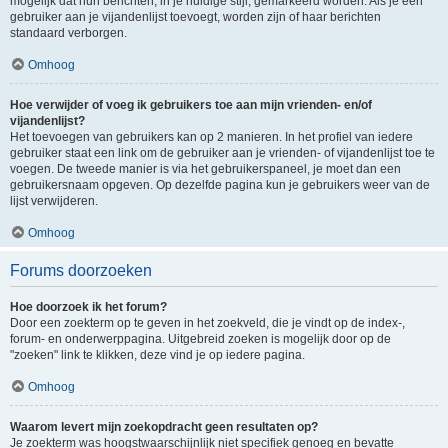
mogelijk dat hun berichten, in je huidige stijl, gemarkeerd worden. Als je een
gebruiker aan je vijandenlijst toevoegt, worden zijn of haar berichten
standaard verborgen.
Omhoog
Hoe verwijder of voeg ik gebruikers toe aan mijn vrienden- en/of
vijandenlijst?
Het toevoegen van gebruikers kan op 2 manieren. In het profiel van iedere
gebruiker staat een link om de gebruiker aan je vrienden- of vijandenlijst toe te
voegen. De tweede manier is via het gebruikerspaneel, je moet dan een
gebruikersnaam opgeven. Op dezelfde pagina kun je gebruikers weer van de
lijst verwijderen.
Omhoog
Forums doorzoeken
Hoe doorzoek ik het forum?
Door een zoekterm op te geven in het zoekveld, die je vindt op de index-,
forum- en onderwerppagina. Uitgebreid zoeken is mogelijk door op de
"zoeken" link te klikken, deze vind je op iedere pagina.
Omhoog
Waarom levert mijn zoekopdracht geen resultaten op?
Je zoekterm was hoogstwaarschijnlijk niet specifiek genoeg en bevatte