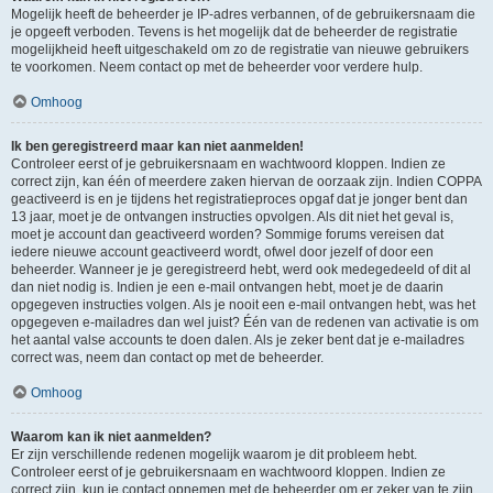
Mogelijk heeft de beheerder je IP-adres verbannen, of de gebruikersnaam die
je opgeeft verboden. Tevens is het mogelijk dat de beheerder de registratie
mogelijkheid heeft uitgeschakeld om zo de registratie van nieuwe gebruikers
te voorkomen. Neem contact op met de beheerder voor verdere hulp.
Omhoog
Ik ben geregistreerd maar kan niet aanmelden!
Controleer eerst of je gebruikersnaam en wachtwoord kloppen. Indien ze
correct zijn, kan één of meerdere zaken hiervan de oorzaak zijn. Indien COPPA
geactiveerd is en je tijdens het registratieproces opgaf dat je jonger bent dan
13 jaar, moet je de ontvangen instructies opvolgen. Als dit niet het geval is,
moet je account dan geactiveerd worden? Sommige forums vereisen dat
iedere nieuwe account geactiveerd wordt, ofwel door jezelf of door een
beheerder. Wanneer je je geregistreerd hebt, werd ook medegedeeld of dit al
dan niet nodig is. Indien je een e-mail ontvangen hebt, moet je de daarin
opgegeven instructies volgen. Als je nooit een e-mail ontvangen hebt, was het
opgegeven e-mailadres dan wel juist? Één van de redenen van activatie is om
het aantal valse accounts te doen dalen. Als je zeker bent dat je e-mailadres
correct was, neem dan contact op met de beheerder.
Omhoog
Waarom kan ik niet aanmelden?
Er zijn verschillende redenen mogelijk waarom je dit probleem hebt.
Controleer eerst of je gebruikersnaam en wachtwoord kloppen. Indien ze
correct zijn, kun je contact opnemen met de beheerder om er zeker van te zijn