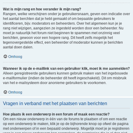
Wat is mijn rang en hoe verander ik mijn rang?
Rangen, welke verschijnen onder je gebruikersnaam, geven een indicatie over
het aantal berchten dat je hebt gemaakt of om bepaalde gebruikers te
identificeren, bijv. moderators en beheerders. Over het algemeen kun je je
rang niet wijzigen, aangezien ze ingesteld worden door een beheerder. Nu
moet je natuurlijk het forum niet beginnen te spammen met onzinnig veel
berichten, gewoon voor een hogere rang. Dit heeft zelfs mogelijk het
tegenovergestelde effect, een beheerder of moderator kunnen je berichten
aantal doen dalen.
Omhoog
Wanneer ik op de e-maillink van een gebruiker klik, moet ik me aanmelden?
Alleen geregistreerde gebruikers kunnen gebruik maken van het ingebouwde
e-mailformulier (indien de beheerder dit heeft ingeschakeld). Dit om misbruik
van het e-mailsysteem door anonieme gebruikers te voorkomen.
Omhoog
Vragen in verband met het plaatsen van berichten
Hoe plaats ik een onderwerp in een forum of maak een reactie?
Om een nieuw onderwerp in één van de forums te plaatsen of om een reactie
op een onderwerp te maken, klik je op de bijhorende knop op ofwel de pagina
met onderwerpen of in een bepaald onderwerp. Mogelijk moet je je registreren