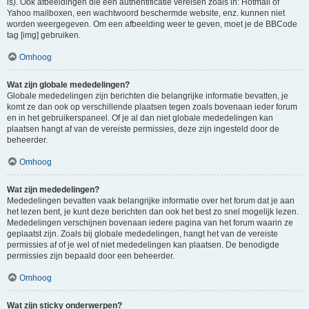
is). Ook afbeeldingen die een authentificatie vereisen zoals in: Hotmail of
Yahoo mailboxen, een wachtwoord beschermde website, enz. kunnen niet
worden weergegeven. Om een afbeelding weer te geven, moet je de BBCode
tag [img] gebruiken.
Omhoog
Wat zijn globale mededelingen?
Globale mededelingen zijn berichten die belangrijke informatie bevatten, je
komt ze dan ook op verschillende plaatsen tegen zoals bovenaan ieder forum
en in het gebruikerspaneel. Of je al dan niet globale mededelingen kan
plaatsen hangt af van de vereiste permissies, deze zijn ingesteld door de
beheerder.
Omhoog
Wat zijn mededelingen?
Mededelingen bevatten vaak belangrijke informatie over het forum dat je aan
het lezen bent, je kunt deze berichten dan ook het best zo snel mogelijk lezen.
Mededelingen verschijnen bovenaan iedere pagina van het forum waarin ze
geplaatst zijn. Zoals bij globale mededelingen, hangt het van de vereiste
permissies af of je wel of niet mededelingen kan plaatsen. De benodigde
permissies zijn bepaald door een beheerder.
Omhoog
Wat zijn sticky onderwerpen?