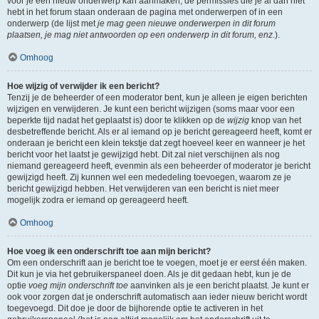
voor je een nieuw onderwerp kan aanmaken, de permissies die je al dan niet
hebt in het forum staan onderaan de pagina met onderwerpen of in een
onderwerp (de lijst met
je mag geen nieuwe onderwerpen in dit forum
plaatsen, je mag niet antwoorden op een onderwerp in dit forum, enz.
).
Omhoog
Hoe wijzig of verwijder ik een bericht?
Tenzij je de beheerder of een moderator bent, kun je alleen je eigen berichten
wijzigen en verwijderen. Je kunt een bericht wijzigen (soms maar voor een
beperkte tijd nadat het geplaatst is) door te klikken op de
wijzig
knop van het
desbetreffende bericht. Als er al iemand op je bericht gereageerd heeft, komt er
onderaan je bericht een klein tekstje dat zegt hoeveel keer en wanneer je het
bericht voor het laatst je gewijzigd hebt. Dit zal niet verschijnen als nog
niemand gereageerd heeft, evenmin als een beheerder of moderator je bericht
gewijzigd heeft. Zij kunnen wel een mededeling toevoegen, waarom ze je
bericht gewijzigd hebben. Het verwijderen van een bericht is niet meer
mogelijk zodra er iemand op gereageerd heeft.
Omhoog
Hoe voeg ik een onderschrift toe aan mijn bericht?
Om een onderschrift aan je bericht toe te voegen, moet je er eerst één maken.
Dit kun je via het gebruikerspaneel doen. Als je dit gedaan hebt, kun je de
optie
voeg mijn onderschrift toe
aanvinken als je een bericht plaatst. Je kunt er
ook voor zorgen dat je onderschrift automatisch aan ieder nieuw bericht wordt
toegevoegd. Dit doe je door de bijhorende optie te activeren in het