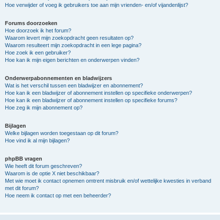
Hoe verwijder of voeg ik gebruikers toe aan mijn vrienden- en/of vijandenlijst?
Forums doorzoeken
Hoe doorzoek ik het forum?
Waarom levert mijn zoekopdracht geen resultaten op?
Waarom resulteert mijn zoekopdracht in een lege pagina?
Hoe zoek ik een gebruiker?
Hoe kan ik mijn eigen berichten en onderwerpen vinden?
Onderwerpabonnementen en bladwijzers
Wat is het verschil tussen een bladwijzer en abonnement?
Hoe kan ik een bladwijzer of abonnement instellen op specifieke onderwerpen?
Hoe kan ik een bladwijzer of abonnement instellen op specifieke forums?
Hoe zeg ik mijn abonnement op?
Bijlagen
Welke bijlagen worden toegestaan op dit forum?
Hoe vind ik al mijn bijlagen?
phpBB vragen
Wie heeft dit forum geschreven?
Waarom is de optie X niet beschikbaar?
Met wie moet ik contact opnemen omtrent misbruik en/of wettelijke kwesties in verband
met dit forum?
Hoe neem ik contact op met een beheerder?