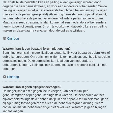
Net zoals bij de berichten kan een peiling alleen gewijzigd worden door
degene die hem gemaakt heeft, en door een moderator of beheerder. Om de
peiling te wijzigen moet je het allereerste bericht van het onderwerp wijzigen
(hieraan is de peiling gekoppeld). Als er nog geen stemmen zijn uitgebracht,
kunnen gebruikers de peiling verwijderen of iedere peilingsoptie wijzigen.
Maar, als er reeds gestemd is, dan kunnen alleen moderators of beheerders
hem wijzigen of verwijderen. Dit om te voorkomen dat gebruikers een peiling
maken en deze daarna vervalsen door de opties te wijzigen.
Omhoog
Waarom kan ik een bepaald forum niet openen?
Sommige forums zijn mogelijk alleen toegankelijk voor bepaalde gebruikers of
gebruikersgroepen. Om berichten te zien, lezen, plaatsen, enz. heb je speciale
permissies nodig. Deze permissies kun je alleen van moderators of
beheerders krijgen, zij zijn dus ook degene met wie je hierover contact moet
opnemen.
Omhoog
Waarom kan ik geen bijlagen toevoegen?
De mogelijkheid om bijlagen toe te voegen, kan per forum, per
gebruikersgroep of per gebruiker ingesteld worden. De beheerder kan het
bijvoorbeeld zo ingesteld hebben dat je in een bepaald forum helemaal geen
bijlagen mag toevoegen of dat alleen de beheerdersgroep dit mag. Neem
contact op met de beheerder als je niet zeker weet waarom je geen bijlagen
kan toevoegen.