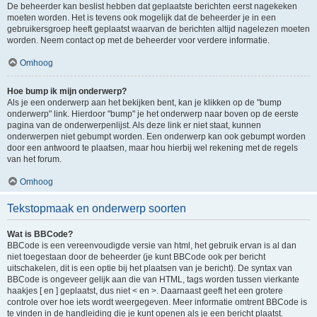
De beheerder kan beslist hebben dat geplaatste berichten eerst nagekeken
moeten worden. Het is tevens ook mogelijk dat de beheerder je in een
gebruikersgroep heeft geplaatst waarvan de berichten altijd nagelezen moeten
worden. Neem contact op met de beheerder voor verdere informatie.
Omhoog
Hoe bump ik mijn onderwerp?
Als je een onderwerp aan het bekijken bent, kan je klikken op de "bump
onderwerp" link. Hierdoor "bump" je het onderwerp naar boven op de eerste
pagina van de onderwerpenlijst. Als deze link er niet staat, kunnen
onderwerpen niet gebumpt worden. Een onderwerp kan ook gebumpt worden
door een antwoord te plaatsen, maar hou hierbij wel rekening met de regels
van het forum.
Omhoog
Tekstopmaak en onderwerp soorten
Wat is BBCode?
BBCode is een vereenvoudigde versie van html, het gebruik ervan is al dan
niet toegestaan door de beheerder (je kunt BBCode ook per bericht
uitschakelen, dit is een optie bij het plaatsen van je bericht). De syntax van
BBCode is ongeveer gelijk aan die van HTML, tags worden tussen vierkante
haakjes [ en ] geplaatst, dus niet < en >. Daarnaast geeft het een grotere
controle over hoe iets wordt weergegeven. Meer informatie omtrent BBCode is
te vinden in de handleiding die je kunt openen als je een bericht plaatst.