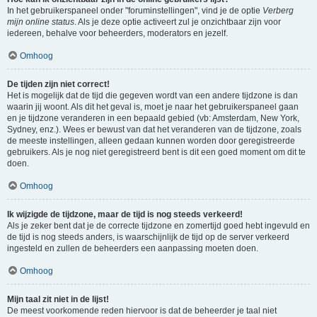
In het gebruikerspaneel onder "foruminstellingen", vind je de optie
Verberg
mijn online status
. Als je deze optie activeert zul je onzichtbaar zijn voor
iedereen, behalve voor beheerders, moderators en jezelf.
Omhoog
De tijden zijn niet correct!
Het is mogelijk dat de tijd die gegeven wordt van een andere tijdzone is dan
waarin jij woont. Als dit het geval is, moet je naar het gebruikerspaneel gaan
en je tijdzone veranderen in een bepaald gebied (vb: Amsterdam, New York,
Sydney, enz.). Wees er bewust van dat het veranderen van de tijdzone, zoals
de meeste instellingen, alleen gedaan kunnen worden door geregistreerde
gebruikers. Als je nog niet geregistreerd bent is dit een goed moment om dit te
doen.
Omhoog
Ik wijzigde de tijdzone, maar de tijd is nog steeds verkeerd!
Als je zeker bent dat je de correcte tijdzone en zomertijd goed hebt ingevuld en
de tijd is nog steeds anders, is waarschijnlijk de tijd op de server verkeerd
ingesteld en zullen de beheerders een aanpassing moeten doen.
Omhoog
Mijn taal zit niet in de lijst!
De meest voorkomende reden hiervoor is dat de beheerder je taal niet