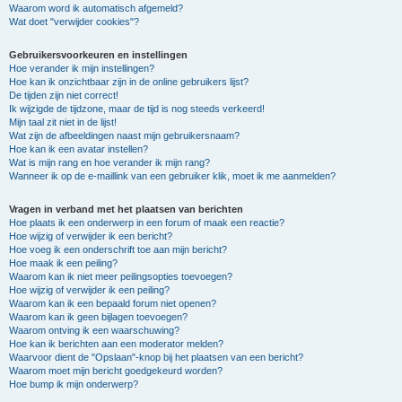
Waarom word ik automatisch afgemeld?
Wat doet "verwijder cookies"?
Gebruikersvoorkeuren en instellingen
Hoe verander ik mijn instellingen?
Hoe kan ik onzichtbaar zijn in de online gebruikers lijst?
De tijden zijn niet correct!
Ik wijzigde de tijdzone, maar de tijd is nog steeds verkeerd!
Mijn taal zit niet in de lijst!
Wat zijn de afbeeldingen naast mijn gebruikersnaam?
Hoe kan ik een avatar instellen?
Wat is mijn rang en hoe verander ik mijn rang?
Wanneer ik op de e-maillink van een gebruiker klik, moet ik me aanmelden?
Vragen in verband met het plaatsen van berichten
Hoe plaats ik een onderwerp in een forum of maak een reactie?
Hoe wijzig of verwijder ik een bericht?
Hoe voeg ik een onderschrift toe aan mijn bericht?
Hoe maak ik een peiling?
Waarom kan ik niet meer peilingsopties toevoegen?
Hoe wijzig of verwijder ik een peiling?
Waarom kan ik een bepaald forum niet openen?
Waarom kan ik geen bijlagen toevoegen?
Waarom ontving ik een waarschuwing?
Hoe kan ik berichten aan een moderator melden?
Waarvoor dient de "Opslaan"-knop bij het plaatsen van een bericht?
Waarom moet mijn bericht goedgekeurd worden?
Hoe bump ik mijn onderwerp?