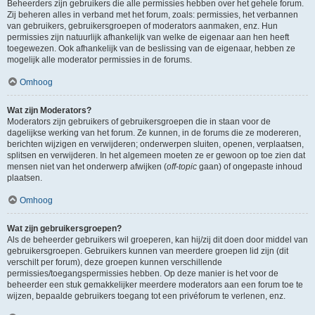
Beheerders zijn gebruikers die alle permissies hebben over het gehele forum.
Zij beheren alles in verband met het forum, zoals: permissies, het verbannen
van gebruikers, gebruikersgroepen of moderators aanmaken, enz. Hun
permissies zijn natuurlijk afhankelijk van welke de eigenaar aan hen heeft
toegewezen. Ook afhankelijk van de beslissing van de eigenaar, hebben ze
mogelijk alle moderator permissies in de forums.
Omhoog
Wat zijn Moderators?
Moderators zijn gebruikers of gebruikersgroepen die in staan voor de
dagelijkse werking van het forum. Ze kunnen, in de forums die ze modereren,
berichten wijzigen en verwijderen; onderwerpen sluiten, openen, verplaatsen,
splitsen en verwijderen. In het algemeen moeten ze er gewoon op toe zien dat
mensen niet van het onderwerp afwijken (
off-topic
gaan) of ongepaste inhoud
plaatsen.
Omhoog
Wat zijn gebruikersgroepen?
Als de beheerder gebruikers wil groeperen, kan hij/zij dit doen door middel van
gebruikersgroepen. Gebruikers kunnen van meerdere groepen lid zijn (dit
verschilt per forum), deze groepen kunnen verschillende
permissies/toegangspermissies hebben. Op deze manier is het voor de
beheerder een stuk gemakkelijker meerdere moderators aan een forum toe te
wijzen, bepaalde gebruikers toegang tot een privéforum te verlenen, enz.