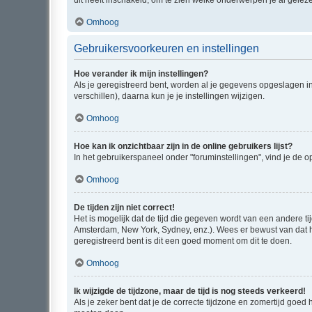
dit heeft inschakeld, om te zien welke onderwerpen je al gelez
Omhoog
Gebruikersvoorkeuren en instellingen
Hoe verander ik mijn instellingen?
Als je geregistreerd bent, worden al je gegevens opgeslagen i
verschillen), daarna kun je je instellingen wijzigen.
Omhoog
Hoe kan ik onzichtbaar zijn in de online gebruikers lijst?
In het gebruikerspaneel onder "foruminstellingen", vind je de o
Omhoog
De tijden zijn niet correct!
Het is mogelijk dat de tijd die gegeven wordt van een andere ti
Amsterdam, New York, Sydney, enz.). Wees er bewust van dat he
geregistreerd bent is dit een goed moment om dit te doen.
Omhoog
Ik wijzigde de tijdzone, maar de tijd is nog steeds verkeerd!
Als je zeker bent dat je de correcte tijdzone en zomertijd goed