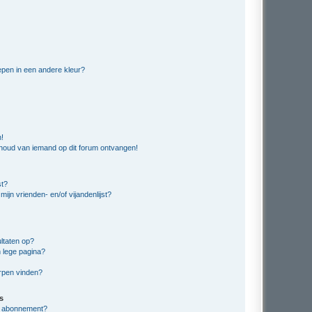
pen in een andere kleur?
n!
nhoud van iemand op dit forum ontvangen!
st?
ijn vrienden- en/of vijandenlijst?
ltaten op?
 lege pagina?
erpen vinden?
s
en abonnement?