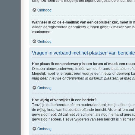
rang. Dit heeft zelfs mogelijk het tegenovergestelde effect, e
Omhoog
Wanneer ik op de e-maillink van een gebruiker klik, moet i
Alleen geregistreerde gebruikers kunnen gebruik maken van he
voorkomen.
Omhoog
Vragen in verband met het plaatsen van bericht
Hoe plaats ik een onderwerp in een forum of maak een react
Om een nieuw onderwerp in één van de forums te plaatsen of 
Mogelijk moet je je registreren voor je een nieuw onderwerp k
mag geen nieuwe onderwerpen in dit forum plaatsen, je mag ni
Omhoog
Hoe wijzig of verwijder ik een bericht?
Tenzij je de beheerder of een moderator bent, kun je alleen je 
de
wijzig
knop van het desbetreffende bericht. Als er al iemand o
gewijzigd hebt. Dit zal niet verschijnen als nog niemand gere
gewijzigd hebben. Het verwijderen van een bericht is niet mee
Omhoog