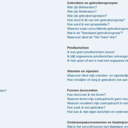
Gebruikers en gebruikersgroepen
Wat zijn Beheerders?
Wat zijn Moderators?
Wat zijn gebruikersgroepen?
Hoe word ik lid van een gebruikersgroep?
Hoe word ik een groepsleider?
Waarom staan verschillende gebruikersgroe
Wat is de "Standaard gebruikersgroep"?
Waarvoor dient de "Het Team"-link?
Privéberichten
Ik kan geen privéberichten sturen!
Ik blijf ongewenste privéberichten ontvange
Ik heb spam of een e-mail met ongepaste i
Vrienden en vijanden
Waarvoor dient mijn vrienden- en vijandenlij
Hoe verwijder of voeg ik gebruikers toe aan m
Forums doorzoeken
lden?
Hoe doorzoek ik het forum?
Waarom levert mijn zoekopdracht geen resu
Waarom resulteert mijn zoekopdracht in een
Hoe zoek ik een gebruiker?
Hoe kan ik mijn eigen berichten en onderw
Onderwerpabonnementen en bladwijzer
Wat is het verschil tussen een bladwijzer 