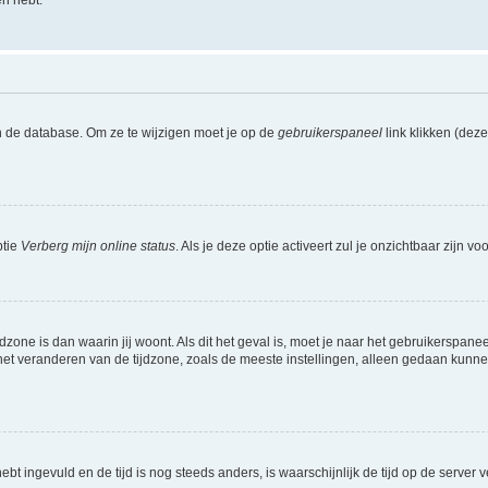
en hebt.
n de database. Om ze te wijzigen moet je op de
gebruikerspaneel
link klikken (dez
ptie
Verberg mijn online status
. Als je deze optie activeert zul je onzichtbaar zijn 
jdzone is dan waarin jij woont. Als dit het geval is, moet je naar het gebruikerspan
t veranderen van de tijdzone, zoals de meeste instellingen, alleen gedaan kunnen
 hebt ingevuld en de tijd is nog steeds anders, is waarschijnlijk de tijd op de serv