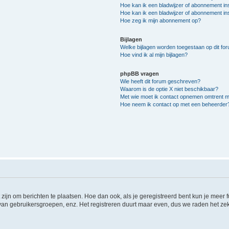
Hoe kan ik een bladwijzer of abonnement in
Hoe kan ik een bladwijzer of abonnement ins
Hoe zeg ik mijn abonnement op?
Bijlagen
Welke bijlagen worden toegestaan op dit fo
Hoe vind ik al mijn bijlagen?
phpBB vragen
Wie heeft dit forum geschreven?
Waarom is de optie X niet beschikbaar?
Met wie moet ik contact opnemen omtrent mis
Hoe neem ik contact op met een beheerder
 zijn om berichten te plaatsen. Hoe dan ook, als je geregistreerd bent kun je meer
 van gebruikersgroepen, enz. Het registreren duurt maar even, dus we raden het ze