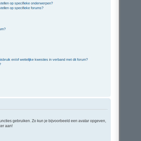
stellen op specifieke onderwerpen?
tellen op specifieke forums?
rum?
bruik en/of wettelijke kwesties in verband met dit forum?
?
 functies gebruiken. Zo kun je bijvoorbeeld een avatar opgeven,
ker aan!