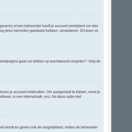
egevens) of een beheerder heeft je account verwijderd om één
e nog geen berichten geplaatst hebben, verwijderen. Dit doen ze
anmeldpagina gaan en klikken op
wachtwoord vergeten?
. Volg de
nderen je account misbruiken. Om aangemeld te blijven, moet je
theek, in een internetcafé, enz. Als deze optie niet
eld wordt en geven ook de mogelijkheid, indien de beheerder