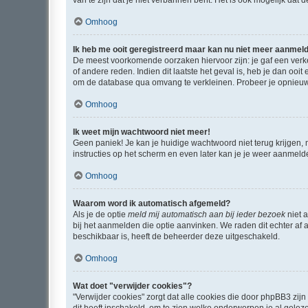
van te zijn dat je niet verbannen bent. Het is ook mogelijk dat
Omhoog
Ik heb me ooit geregistreerd maar kan nu niet meer aanmel
De meest voorkomende oorzaken hiervoor zijn: je gaf een verk
of andere reden. Indien dit laatste het geval is, heb je dan oo
om de database qua omvang te verkleinen. Probeer je opnieuw t
Omhoog
Ik weet mijn wachtwoord niet meer!
Geen paniek! Je kan je huidige wachtwoord niet terug krijgen,
instructies op het scherm en even later kan je je weer aanmeld
Omhoog
Waarom word ik automatisch afgemeld?
Als je de optie
meld mij automatisch aan bij ieder bezoek
niet 
bij het aanmelden die optie aanvinken. We raden dit echter af a
beschikbaar is, heeft de beheerder deze uitgeschakeld.
Omhoog
Wat doet "verwijder cookies"?
"Verwijder cookies" zorgt dat alle cookies die door phpBB3 z