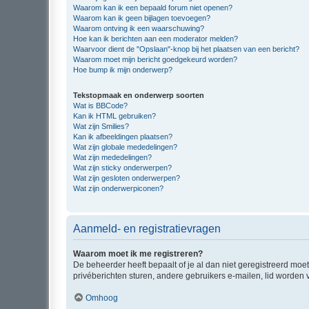
Waarom kan ik een bepaald forum niet openen?
Waarom kan ik geen bijlagen toevoegen?
Waarom ontving ik een waarschuwing?
Hoe kan ik berichten aan een moderator melden?
Waarvoor dient de "Opslaan"-knop bij het plaatsen van een bericht?
Waarom moet mijn bericht goedgekeurd worden?
Hoe bump ik mijn onderwerp?
Tekstopmaak en onderwerp soorten
Wat is BBCode?
Kan ik HTML gebruiken?
Wat zijn Smilies?
Kan ik afbeeldingen plaatsen?
Wat zijn globale mededelingen?
Wat zijn mededelingen?
Wat zijn sticky onderwerpen?
Wat zijn gesloten onderwerpen?
Wat zijn onderwerpiconen?
Aanmeld- en registratievragen
Waarom moet ik me registreren?
De beheerder heeft bepaalt of je al dan niet geregistreerd moet
privéberichten sturen, andere gebruikers e-mailen, lid worden
Omhoog