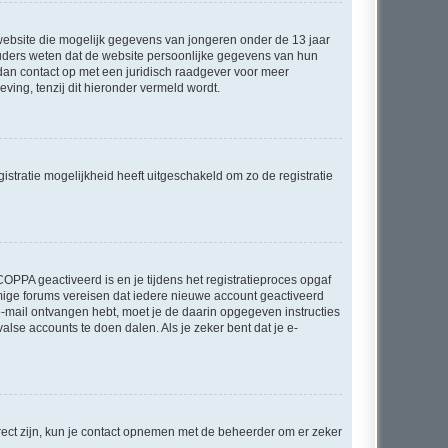
e website die mogelijk gegevens van jongeren onder de 13 jaar
ouders weten dat de website persoonlijke gegevens van hun
m dan contact op met een juridisch raadgever voor meer
ving, tenzij dit hieronder vermeld wordt.
stratie mogelijkheid heeft uitgeschakeld om zo de registratie
OPPA geactiveerd is en je tijdens het registratieproces opgaf
ommige forums vereisen dat iedere nieuwe account geactiveerd
 e-mail ontvangen hebt, moet je de daarin opgegeven instructies
lse accounts te doen dalen. Als je zeker bent dat je e-
rect zijn, kun je contact opnemen met de beheerder om er zeker