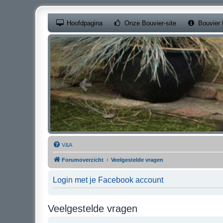
(Opens a new ta
Hoofdpagina
Onze Bouvier-site
Bouvier 
V&A
Forumoverzicht
Veelgestelde vragen
Login met je Facebook account
Veelgestelde vragen