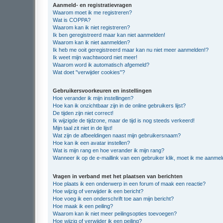
Aanmeld- en registratievragen
Waarom moet ik me registreren?
Wat is COPPA?
Waarom kan ik niet registreren?
Ik ben geregistreerd maar kan niet aanmelden!
Waarom kan ik niet aanmelden?
Ik heb me ooit geregistreerd maar kan nu niet meer aanmelden!?
Ik weet mijn wachtwoord niet meer!
Waarom word ik automatisch afgemeld?
Wat doet "verwijder cookies"?
Gebruikersvoorkeuren en instellingen
Hoe verander ik mijn instellingen?
Hoe kan ik onzichtbaar zijn in de online gebruikers lijst?
De tijden zijn niet correct!
Ik wijzigde de tijdzone, maar de tijd is nog steeds verkeerd!
Mijn taal zit niet in de lijst!
Wat zijn de afbeeldingen naast mijn gebruikersnaam?
Hoe kan ik een avatar instellen?
Wat is mijn rang en hoe verander ik mijn rang?
Wanneer ik op de e-maillink van een gebruiker klik, moet ik me aanme
Vragen in verband met het plaatsen van berichten
Hoe plaats ik een onderwerp in een forum of maak een reactie?
Hoe wijzig of verwijder ik een bericht?
Hoe voeg ik een onderschrift toe aan mijn bericht?
Hoe maak ik een peiling?
Waarom kan ik niet meer peilingsopties toevoegen?
Hoe wijzig of verwijder ik een peiling?