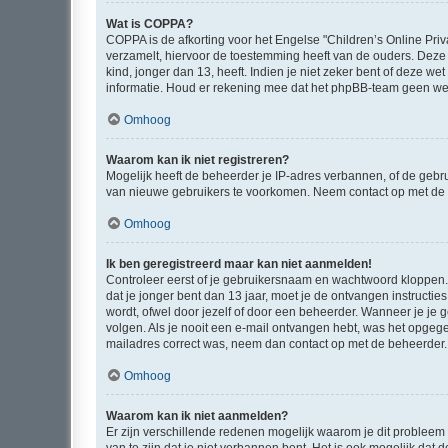
Wat is COPPA?
COPPA is de afkorting voor het Engelse "Children’s Online Priv
verzamelt, hiervoor de toestemming heeft van de ouders. Deze
kind, jonger dan 13, heeft. Indien je niet zeker bent of deze w
informatie. Houd er rekening mee dat het phpBB-team geen wette
Omhoog
Waarom kan ik niet registreren?
Mogelijk heeft de beheerder je IP-adres verbannen, of de gebru
van nieuwe gebruikers te voorkomen. Neem contact op met de 
Omhoog
Ik ben geregistreerd maar kan niet aanmelden!
Controleer eerst of je gebruikersnaam en wachtwoord kloppen. I
dat je jonger bent dan 13 jaar, moet je de ontvangen instructi
wordt, ofwel door jezelf of door een beheerder. Wanneer je je 
volgen. Als je nooit een e-mail ontvangen hebt, was het opgege
mailadres correct was, neem dan contact op met de beheerder.
Omhoog
Waarom kan ik niet aanmelden?
Er zijn verschillende redenen mogelijk waarom je dit probleem