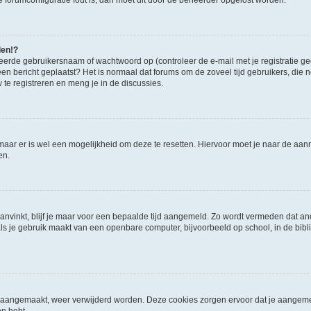
 de forumconfiguratie fout is, dan moet dit door de beheerder opgelost worden.
den!?
eerde gebruikersnaam of wachtwoord op (controleer de e-mail met je registratie g
it een bericht geplaatst? Het is normaal dat forums om de zoveel tijd gebruikers, di
e registreren en meng je in de discussies.
 maar er is wel een mogelijkheid om deze te resetten. Hiervoor moet je naar de a
en.
aanvinkt, blijf je maar voor een bepaalde tijd aangemeld. Zo wordt vermeden dat a
ls je gebruik maakt van een openbare computer, bijvoorbeeld op school, in de biblio
ijn aangemaakt, weer verwijderd worden. Deze cookies zorgen ervoor dat je aangem