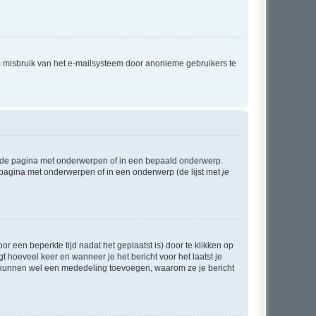
m misbruik van het e-mailsysteem door anonieme gebruikers te
l de pagina met onderwerpen of in een bepaald onderwerp.
 pagina met onderwerpen of in een onderwerp (de lijst met
je
r een beperkte tijd nadat het geplaatst is) door te klikken op
gt hoeveel keer en wanneer je het bericht voor het laatst je
Zij kunnen wel een mededeling toevoegen, waarom ze je bericht