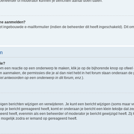
en beheerder of moderator kunnen je berichten aantal doen dalen.
k me aanmelden?
t ingebouwde e-mailformulier (indien de beheerder dit heeft ingeschakeld). Dit o
en
ie?
om een reactie op een onderwerp te maken, klik je op de bijhorende knop op ofwe
an aanmaken, de permissies die je al dan niet hebt in het forum staan onderaan de
et antwoorden op een onderwerp in dit forum, enz.
).
eigen berichten wijzigen en verwijderen. Je kunt een bericht wijzigen (soms maar voo
p je bericht gereageerd heeft, komt er onderaan je bericht een klein tekstje dat ze
ageerd heeft, evenmin als een beheerder of moderator je bericht gewijzigd heeft. 
r mogelijk zodra er iemand op gereageerd heeft.