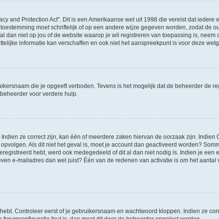
acy and Protection Act". Dit is een Amerikaanse wet uit 1998 die vereist dat ieder
 toestemming moet schriftelijk of op een andere wijze gegeven worden, zodat de 
et al dan niet op jou of de website waarop je wil registreren van toepassing is, nee
lijke informatie kan verschaffen en ook niet het aanspreekpunt is voor deze wetge
ikersnaam die je opgeeft verboden. Tevens is het mogelijk dat de beheerder de regi
beheerder voor verdere hulp.
ndien ze correct zijn, kan één of meerdere zaken hiervan de oorzaak zijn. Indien C
es opvolgen. Als dit niet het geval is, moet je account dan geactiveerd worden? S
geregistreerd hebt, werd ook medegedeeld of dit al dan niet nodig is. Indien je een
ven e-mailadres dan wel juist? Één van de redenen van activatie is om het aantal va
 hebt. Controleer eerst of je gebruikersnaam en wachtwoord kloppen. Indien ze cor