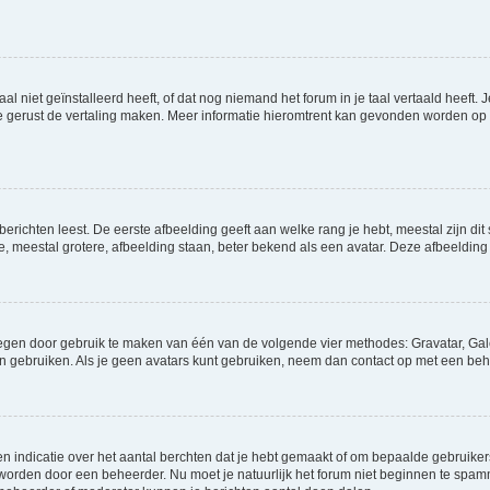
niet geïnstalleerd heeft, of dat nog niemand het forum in je taal vertaald heeft. Je
ag je gerust de vertaling maken. Meer informatie hieromtrent kan gevonden worden o
richten leest. De eerste afbeelding geeft aan welke rang je hebt, meestal zijn dit 
e, meestal grotere, afbeelding staan, beter bekend als een avatar. Deze afbeelding 
oegen door gebruik te maken van één van de volgende vier methodes: Gravatar, Gale
n gebruiken. Als je geen avatars kunt gebruiken, neem dan contact op met een beh
indicatie over het aantal berchten dat je hebt gemaakt of om bepaalde gebruikers 
d worden door een beheerder. Nu moet je natuurlijk het forum niet beginnen te sp