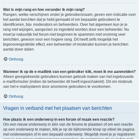
Wat is mijn rang en hoe verander ik mijn rang?
Rangen, welke verschijnen onder je gebruikersnaam, geven een indicatie over
het aantal berchten dat je hebt gemaakt of om bepaalde gebruikers te
identificeren, bijv. moderators en beheerders. Over het algemeen kun je je
rang niet wijzigen, aangezien ze ingesteld worden door een beheerder. Nu
moet je natuurlijk het forum niet beginnen te spammen met onzinnig veel
berichten, gewoon voor een hogere rang. Dit heeft zelfs mogelijk het
tegenovergestelde effect, een beheerder of moderator kunnen je berichten
aantal doen dalen.
Omhoog
Wanneer ik op de e-maillink van een gebruiker klik, moet ik me aanmelden?
Alleen geregistreerde gebruikers kunnen gebruik maken van het ingebouwde
e-mailformulier (indien de beheerder dit heeft ingeschakeld). Dit om misbruik
van het e-mailsysteem door anonieme gebruikers te voorkomen.
Omhoog
Vragen in verband met het plaatsen van berichten
Hoe plaats ik een onderwerp in een forum of maak een reactie?
Om een nieuw onderwerp in één van de forums te plaatsen of om een reactie
op een onderwerp te maken, klik je op de bijhorende knop op ofwel de pagina
met onderwerpen of in een bepaald onderwerp. Mogelijk moet je je registreren