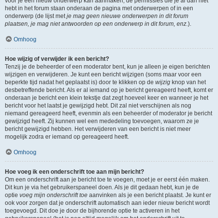
voor je een nieuw onderwerp kan aanmaken, de permissies die je al dan niet
hebt in het forum staan onderaan de pagina met onderwerpen of in een
onderwerp (de lijst met
je mag geen nieuwe onderwerpen in dit forum
plaatsen, je mag niet antwoorden op een onderwerp in dit forum, enz.
).
Omhoog
Hoe wijzig of verwijder ik een bericht?
Tenzij je de beheerder of een moderator bent, kun je alleen je eigen berichten
wijzigen en verwijderen. Je kunt een bericht wijzigen (soms maar voor een
beperkte tijd nadat het geplaatst is) door te klikken op de
wijzig
knop van het
desbetreffende bericht. Als er al iemand op je bericht gereageerd heeft, komt er
onderaan je bericht een klein tekstje dat zegt hoeveel keer en wanneer je het
bericht voor het laatst je gewijzigd hebt. Dit zal niet verschijnen als nog
niemand gereageerd heeft, evenmin als een beheerder of moderator je bericht
gewijzigd heeft. Zij kunnen wel een mededeling toevoegen, waarom ze je
bericht gewijzigd hebben. Het verwijderen van een bericht is niet meer
mogelijk zodra er iemand op gereageerd heeft.
Omhoog
Hoe voeg ik een onderschrift toe aan mijn bericht?
Om een onderschrift aan je bericht toe te voegen, moet je er eerst één maken.
Dit kun je via het gebruikerspaneel doen. Als je dit gedaan hebt, kun je de
optie
voeg mijn onderschrift toe
aanvinken als je een bericht plaatst. Je kunt er
ook voor zorgen dat je onderschrift automatisch aan ieder nieuw bericht wordt
toegevoegd. Dit doe je door de bijhorende optie te activeren in het