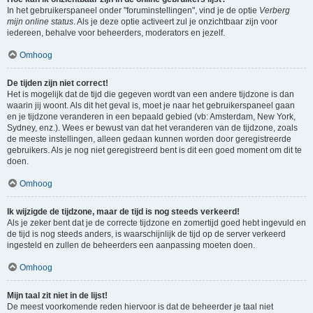
In het gebruikerspaneel onder "foruminstellingen", vind je de optie
Verberg
mijn online status
. Als je deze optie activeert zul je onzichtbaar zijn voor
iedereen, behalve voor beheerders, moderators en jezelf.
Omhoog
De tijden zijn niet correct!
Het is mogelijk dat de tijd die gegeven wordt van een andere tijdzone is dan
waarin jij woont. Als dit het geval is, moet je naar het gebruikerspaneel gaan
en je tijdzone veranderen in een bepaald gebied (vb: Amsterdam, New York,
Sydney, enz.). Wees er bewust van dat het veranderen van de tijdzone, zoals
de meeste instellingen, alleen gedaan kunnen worden door geregistreerde
gebruikers. Als je nog niet geregistreerd bent is dit een goed moment om dit te
doen.
Omhoog
Ik wijzigde de tijdzone, maar de tijd is nog steeds verkeerd!
Als je zeker bent dat je de correcte tijdzone en zomertijd goed hebt ingevuld en
de tijd is nog steeds anders, is waarschijnlijk de tijd op de server verkeerd
ingesteld en zullen de beheerders een aanpassing moeten doen.
Omhoog
Mijn taal zit niet in de lijst!
De meest voorkomende reden hiervoor is dat de beheerder je taal niet