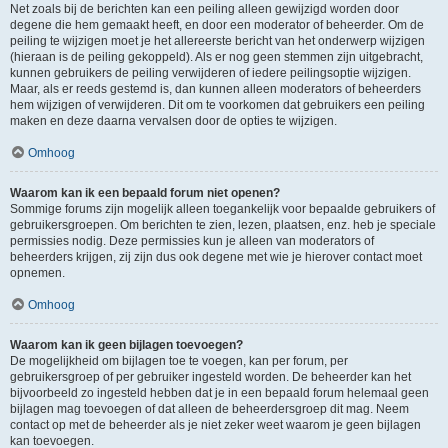
Net zoals bij de berichten kan een peiling alleen gewijzigd worden door
degene die hem gemaakt heeft, en door een moderator of beheerder. Om de
peiling te wijzigen moet je het allereerste bericht van het onderwerp wijzigen
(hieraan is de peiling gekoppeld). Als er nog geen stemmen zijn uitgebracht,
kunnen gebruikers de peiling verwijderen of iedere peilingsoptie wijzigen.
Maar, als er reeds gestemd is, dan kunnen alleen moderators of beheerders
hem wijzigen of verwijderen. Dit om te voorkomen dat gebruikers een peiling
maken en deze daarna vervalsen door de opties te wijzigen.
Omhoog
Waarom kan ik een bepaald forum niet openen?
Sommige forums zijn mogelijk alleen toegankelijk voor bepaalde gebruikers of
gebruikersgroepen. Om berichten te zien, lezen, plaatsen, enz. heb je speciale
permissies nodig. Deze permissies kun je alleen van moderators of
beheerders krijgen, zij zijn dus ook degene met wie je hierover contact moet
opnemen.
Omhoog
Waarom kan ik geen bijlagen toevoegen?
De mogelijkheid om bijlagen toe te voegen, kan per forum, per
gebruikersgroep of per gebruiker ingesteld worden. De beheerder kan het
bijvoorbeeld zo ingesteld hebben dat je in een bepaald forum helemaal geen
bijlagen mag toevoegen of dat alleen de beheerdersgroep dit mag. Neem
contact op met de beheerder als je niet zeker weet waarom je geen bijlagen
kan toevoegen.