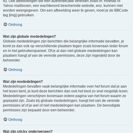
is). Ook afbeeldingen die een authentificatie vereisen zoals in: Hotmail of
Yahoo mailboxen, een wachtwoord beschermde website, enz. kunnen niet
worden weergegeven. Om een afbeelding weer te geven, moet je de BBCode
tag [img] gebruiken.
Omhoog
Wat zijn globale mededelingen?
Globale mededelingen zijn berichten die belangrijke informatie bevatten, je
komt ze dan ook op verschillende plaatsen tegen zoals bovenaan ieder forum
en in het gebruikerspaneel. Of je al dan niet globale mededelingen kan
plaatsen hangt af van de vereiste permissies, deze zijn ingesteld door de
beheerder.
Omhoog
Wat zijn mededelingen?
Mededelingen bevatten vaak belangrijke informatie over het forum dat je aan
het lezen bent, je kunt deze berichten dan ook het best zo snel mogelijk lezen.
Mededelingen verschijnen bovenaan iedere pagina van het forum waarin ze
geplaatst zijn. Zoals bij globale mededelingen, hangt het van de vereiste
permissies af of je wel of niet mededelingen kan plaatsen. De benodigde
permissies zijn bepaald door een beheerder.
Omhoog
Wat zijn sticky onderwerpen?