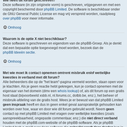
Wie heeft dit forum geschreven?
Deze software (in zijn originele vorm) is geschreven, vrijgegeven en met een
copyright beschermd door
phpBB Limited
. De software is beschikbaar onder
de GNU General Public License en mag vrij verspreid worden, raadpleeg
over phpBB
voor meer informatie.
Omhoog
Waarom is de optie X niet beschikbaar?
Deze software is geschreven en eigendom van de phpBB-Groep. Als je denkt
dat een bepaalde optie toegevoegd moet worden, bezoek dan de
phpBB Ideeën sectie
.
Omhoog
Met wie moet ik contact opnemen omtrent misbruik en/of wettelijke
kwesties in verband met dit forum?
Alle beheerders die op de "het team"-pagina vermeld worden, staan open voor
je klachten. Als je geen reactie hebt gekregen, kun je contact opnemen met de
eigenaar van het domein (dmv een
whois lookup
) of, als dit forum op een gratis
host staat (bijvoorbeeld xsbb.nl, nl.forums.cc, dotbb.be, enz.), het beheer of
misbruik-afdeling van de gratis host. Wees je er bewust van dat phpBB Limited
geen inspraak
heeft en dus in geen enkel geval aansprakelijk gehouden kan
worden over hoe, waar en door wie dit forum gebruikt wordt. Neem
geen
contact op met phpBB Limited met vragen over wettelijke kwesties (zoals
aanspreekbaarheid, ongepaste commentaar, enz.) die
niet direct verband
houden met de phpBB.com-website of de phpBB-software. Als je phpBB