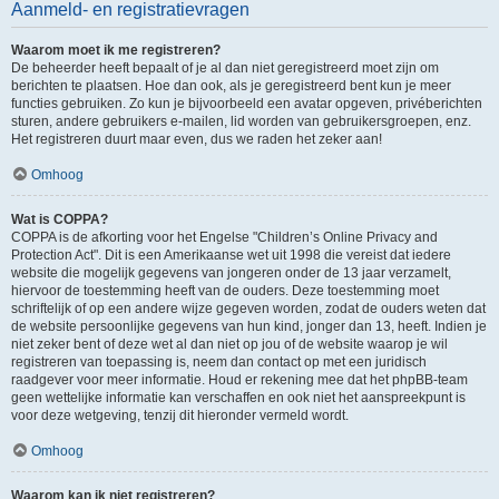
Aanmeld- en registratievragen
Waarom moet ik me registreren?
De beheerder heeft bepaalt of je al dan niet geregistreerd moet zijn om
berichten te plaatsen. Hoe dan ook, als je geregistreerd bent kun je meer
functies gebruiken. Zo kun je bijvoorbeeld een avatar opgeven, privéberichten
sturen, andere gebruikers e-mailen, lid worden van gebruikersgroepen, enz.
Het registreren duurt maar even, dus we raden het zeker aan!
Omhoog
Wat is COPPA?
COPPA is de afkorting voor het Engelse "Children’s Online Privacy and
Protection Act". Dit is een Amerikaanse wet uit 1998 die vereist dat iedere
website die mogelijk gegevens van jongeren onder de 13 jaar verzamelt,
hiervoor de toestemming heeft van de ouders. Deze toestemming moet
schriftelijk of op een andere wijze gegeven worden, zodat de ouders weten dat
de website persoonlijke gegevens van hun kind, jonger dan 13, heeft. Indien je
niet zeker bent of deze wet al dan niet op jou of de website waarop je wil
registreren van toepassing is, neem dan contact op met een juridisch
raadgever voor meer informatie. Houd er rekening mee dat het phpBB-team
geen wettelijke informatie kan verschaffen en ook niet het aanspreekpunt is
voor deze wetgeving, tenzij dit hieronder vermeld wordt.
Omhoog
Waarom kan ik niet registreren?