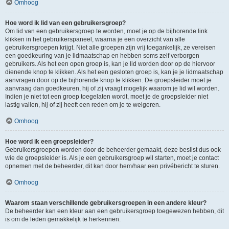
Omhoog
Hoe word ik lid van een gebruikersgroep?
Om lid van een gebruikersgroep te worden, moet je op de bijhorende link
klikken in het gebruikerspaneel, waarna je een overzicht van alle
gebruikersgroepen krijgt. Niet alle groepen zijn vrij toegankelijk, ze vereisen
een goedkeuring van je lidmaatschap en hebben soms zelf verborgen
gebruikers. Als het een open groep is, kan je lid worden door op de hiervoor
dienende knop te klikken. Als het een gesloten groep is, kan je je lidmaatschap
aanvragen door op de bijhorende knop te klikken. De groepsleider moet je
aanvraag dan goedkeuren, hij of zij vraagt mogelijk waarom je lid wil worden.
Indien je niet tot een groep toegelaten wordt, moet je de groepsleider niet
lastig vallen, hij of zij heeft een reden om je te weigeren.
Omhoog
Hoe word ik een groepsleider?
Gebruikersgroepen worden door de beheerder gemaakt, deze beslist dus ook
wie de groepsleider is. Als je een gebruikersgroep wil starten, moet je contact
opnemen met de beheerder, dit kan door hem/haar een privébericht te sturen.
Omhoog
Waarom staan verschillende gebruikersgroepen in een andere kleur?
De beheerder kan een kleur aan een gebruikersgroep toegewezen hebben, dit
is om de leden gemakkelijk te herkennen.