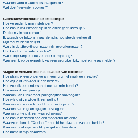
Waarom word ik automatisch afgemeld?
Wat doet "verwijder cookies"?
Gebruikersvoorkeuren en instellingen
Hoe verander ik mijn instellingen?
Hoe kan ik onzichtbaar zijn in de online gebruikers lijst?
De tijden zijn niet correct!
Ik wijzigde de tijdzone, maar de tijd is nog steeds verkeerd!
Mijn taal zit niet in de lijst!
Wat zijn de afbeeldingen naast mijn gebruikersnaam?
Hoe kan ik een avatar instellen?
Wat is mijn rang en hoe verander ik mijn rang?
Wanneer ik op de e-maillink van een gebruiker klik, moet ik me aanmelden?
Vragen in verband met het plaatsen van berichten
Hoe plaats ik een onderwerp in een forum of maak een reactie?
Hoe wijzig of verwijder ik een bericht?
Hoe voeg ik een onderschrift toe aan mijn bericht?
Hoe maak ik een peiling?
Waarom kan ik niet meer peilingsopties toevoegen?
Hoe wijzig of verwijder ik een peiling?
Waarom kan ik een bepaald forum niet openen?
Waarom kan ik geen bijlagen toevoegen?
Waarom ontving ik een waarschuwing?
Hoe kan ik berichten aan een moderator melden?
Waarvoor dient de "Opslaan"-knop bij het plaatsen van een bericht?
Waarom moet mijn bericht goedgekeurd worden?
Hoe bump ik mijn onderwerp?