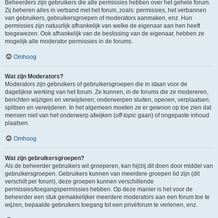
Beheerders zijn gebruikers die alle permissies hebben over het gehele forum.
Zij beheren alles in verband met het forum, zoals: permissies, het verbannen
van gebruikers, gebruikersgroepen of moderators aanmaken, enz. Hun
permissies zijn natuurlijk afhankelijk van welke de eigenaar aan hen heeft
toegewezen. Ook afhankelijk van de beslissing van de eigenaar, hebben ze
mogelijk alle moderator permissies in de forums.
Omhoog
Wat zijn Moderators?
Moderators zijn gebruikers of gebruikersgroepen die in staan voor de
dagelijkse werking van het forum. Ze kunnen, in de forums die ze modereren,
berichten wijzigen en verwijderen; onderwerpen sluiten, openen, verplaatsen,
splitsen en verwijderen. In het algemeen moeten ze er gewoon op toe zien dat
mensen niet van het onderwerp afwijken (
off-topic
gaan) of ongepaste inhoud
plaatsen.
Omhoog
Wat zijn gebruikersgroepen?
Als de beheerder gebruikers wil groeperen, kan hij/zij dit doen door middel van
gebruikersgroepen. Gebruikers kunnen van meerdere groepen lid zijn (dit
verschilt per forum), deze groepen kunnen verschillende
permissies/toegangspermissies hebben. Op deze manier is het voor de
beheerder een stuk gemakkelijker meerdere moderators aan een forum toe te
wijzen, bepaalde gebruikers toegang tot een privéforum te verlenen, enz.