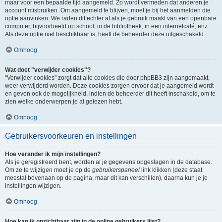
maar voor een bepaalde tijd aangemeld. Zo wordt vermeden dat anderen je
account misbruiken. Om aangemeld te blijven, moet je bij het aanmelden die
optie aanvinken. We raden dit echter af als je gebruik maakt van een openbare
computer, bijvoorbeeld op school, in de bibliotheek, in een internetcafé, enz.
Als deze optie niet beschikbaar is, heeft de beheerder deze uitgeschakeld.
Omhoog
Wat doet "verwijder cookies"?
"Verwijder cookies" zorgt dat alle cookies die door phpBB3 zijn aangemaakt,
weer verwijderd worden. Deze cookies zorgen ervoor dat je aangemeld wordt
en geven ook de mogelijkheid, indien de beheerder dit heeft inschakeld, om te
zien welke onderwerpen je al gelezen hebt.
Omhoog
Gebruikersvoorkeuren en instellingen
Hoe verander ik mijn instellingen?
Als je geregistreerd bent, worden al je gegevens opgeslagen in de database.
Om ze te wijzigen moet je op de
gebruikerspaneel
link klikken (deze staat
meestal bovenaan op de pagina, maar dit kan verschillen), daarna kun je je
instellingen wijzigen.
Omhoog
Hoe kan ik onzichtbaar zijn in de online gebruikers lijst?