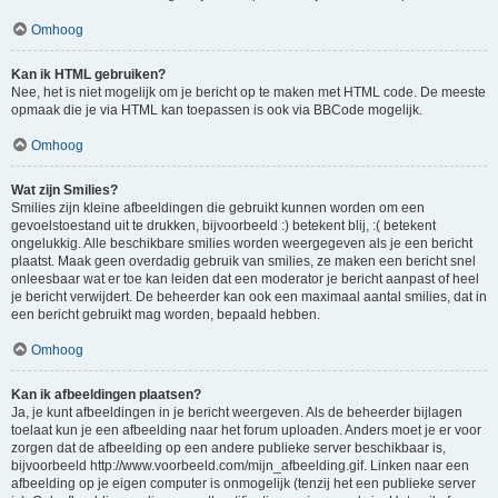
Omhoog
Kan ik HTML gebruiken?
Nee, het is niet mogelijk om je bericht op te maken met HTML code. De meeste
opmaak die je via HTML kan toepassen is ook via BBCode mogelijk.
Omhoog
Wat zijn Smilies?
Smilies zijn kleine afbeeldingen die gebruikt kunnen worden om een
gevoelstoestand uit te drukken, bijvoorbeeld :) betekent blij, :( betekent
ongelukkig. Alle beschikbare smilies worden weergegeven als je een bericht
plaatst. Maak geen overdadig gebruik van smilies, ze maken een bericht snel
onleesbaar wat er toe kan leiden dat een moderator je bericht aanpast of heel
je bericht verwijdert. De beheerder kan ook een maximaal aantal smilies, dat in
een bericht gebruikt mag worden, bepaald hebben.
Omhoog
Kan ik afbeeldingen plaatsen?
Ja, je kunt afbeeldingen in je bericht weergeven. Als de beheerder bijlagen
toelaat kun je een afbeelding naar het forum uploaden. Anders moet je er voor
zorgen dat de afbeelding op een andere publieke server beschikbaar is,
bijvoorbeeld http://www.voorbeeld.com/mijn_afbeelding.gif. Linken naar een
afbeelding op je eigen computer is onmogelijk (tenzij het een publieke server