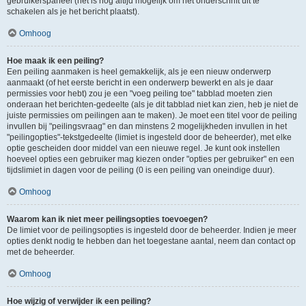
gebruikerspaneel (het is nog altijd mogelijk om het onderschrift uit te
schakelen als je het bericht plaatst).
Omhoog
Hoe maak ik een peiling?
Een peiling aanmaken is heel gemakkelijk, als je een nieuw onderwerp
aanmaakt (of het eerste bericht in een onderwerp bewerkt en als je daar
permissies voor hebt) zou je een "voeg peiling toe" tabblad moeten zien
onderaan het berichten-gedeelte (als je dit tabblad niet kan zien, heb je niet de
juiste permissies om peilingen aan te maken). Je moet een titel voor de peiling
invullen bij "peilingsvraag" en dan minstens 2 mogelijkheden invullen in het
"peilingopties"-tekstgedeelte (limiet is ingesteld door de beheerder), met elke
optie gescheiden door middel van een nieuwe regel. Je kunt ook instellen
hoeveel opties een gebruiker mag kiezen onder "opties per gebruiker" en een
tijdslimiet in dagen voor de peiling (0 is een peiling van oneindige duur).
Omhoog
Waarom kan ik niet meer peilingsopties toevoegen?
De limiet voor de peilingsopties is ingesteld door de beheerder. Indien je meer
opties denkt nodig te hebben dan het toegestane aantal, neem dan contact op
met de beheerder.
Omhoog
Hoe wijzig of verwijder ik een peiling?