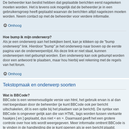
De beheerder kan beslist hebben dat geplaatste berichten eerst nagekeken
moeten worden. Het is tevens ook mogelijk dat de beheerder je in een
gebruikersgroep heeft geplaatst waarvan de berichten altijd nagelezen moeten
worden. Neem contact op met de beheerder voor verdere informatie.
Omhoog
Hoe bump ik mijn onderwerp?
Als je een onderwerp aan het bekijken bent, kan je klikken op de "bump
onderwerp" link. Hierdoor "bump" je het onderwerp naar boven op de eerste
pagina van de onderwerpenlijst. Als deze link er niet staat, kunnen
onderwerpen niet gebumpt worden. Een onderwerp kan ook gebumpt worden
door een antwoord te plaatsen, maar hou hierbij wel rekening met de regels
van het forum.
Omhoog
Tekstopmaak en onderwerp soorten
Wat is BBCode?
BBCode is een vereenvoudigde versie van html, het gebruik ervan is al dan
niet toegestaan door de beheerder (je kunt BBCode ook per bericht
uitschakelen, dit is een optie bij het plaatsen van je bericht). De syntax van
BBCode is ongeveer gelijk aan die van HTML, tags worden tussen vierkante
haakjes [ en ] geplaatst, dus niet < en >. Daarnaast geeft het een grotere
controle over hoe iets wordt weergegeven. Meer informatie omtrent BBCode is
te vinden in de handleiding die je kunt openen als je een bericht plaatst.