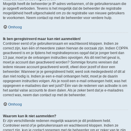
Mogelijk heeft de beheerder je IP-adres verbannen, of de gebruikersnaam die
je opgeeft verboden. Tevens is het mogelijk dat de beheerder de registratie
mogelijkheid heeft uitgeschakeld om zo de registratie van nieuwe gebruikers
te voorkomen. Neem contact op met de beheerder voor verdere hulp.
Omhoog
Ik ben geregistreerd maar kan niet aanmelden!
Controleer eerst of je gebruikersnaam en wachtwoord kloppen. Indien ze
correct zijn, kan één of meerdere zaken hiervan de oorzaak zijn. Indien COPPA
geactiveerd is en je tijdens het registratieproces opgaf dat je jonger bent dan
13 jaar, moet je de ontvangen instructies opvolgen. Als dit niet het geval is,
moet je account dan geactiveerd worden? Sommige forums vereisen dat
iedere nieuwe account geactiveerd wordt, ofwel door jezelf of door een
beheerder. Wanneer je je geregistreerd hebt, werd ook medegedeeld of dit al
dan niet nodig is. Indien je een e-mail ontvangen hebt, moet je de daarin
opgegeven instructies volgen. Als je nooit een e-mail ontvangen hebt, was het
opgegeven e-mailadres dan wel juist? Één van de redenen van activatie is om
het aantal valse accounts te doen dalen. Als je zeker bent dat je e-mailadres
correct was, neem dan contact op met de beheerder.
Omhoog
Waarom kan ik niet aanmelden?
Er zijn verschillende redenen mogelijk waarom je dit probleem hebt.
Controleer eerst of je gebruikersnaam en wachtwoord kloppen. Indien ze
correct zijn, kun je contact opnemen met de beheerder om er zeker van te zijn