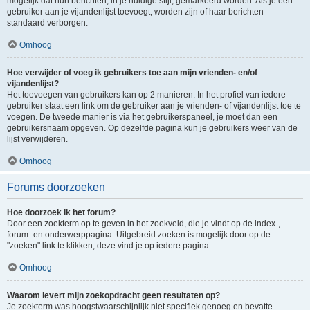
mogelijk dat hun berichten, in je huidige stijl, gemarkeerd worden. Als je een
gebruiker aan je vijandenlijst toevoegt, worden zijn of haar berichten
standaard verborgen.
Omhoog
Hoe verwijder of voeg ik gebruikers toe aan mijn vrienden- en/of
vijandenlijst?
Het toevoegen van gebruikers kan op 2 manieren. In het profiel van iedere
gebruiker staat een link om de gebruiker aan je vrienden- of vijandenlijst toe te
voegen. De tweede manier is via het gebruikerspaneel, je moet dan een
gebruikersnaam opgeven. Op dezelfde pagina kun je gebruikers weer van de
lijst verwijderen.
Omhoog
Forums doorzoeken
Hoe doorzoek ik het forum?
Door een zoekterm op te geven in het zoekveld, die je vindt op de index-,
forum- en onderwerppagina. Uitgebreid zoeken is mogelijk door op de
"zoeken" link te klikken, deze vind je op iedere pagina.
Omhoog
Waarom levert mijn zoekopdracht geen resultaten op?
Je zoekterm was hoogstwaarschijnlijk niet specifiek genoeg en bevatte