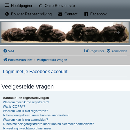
(Opens a new tab)
Hoofdpagina
Onze Bouvier-site
(Opens a new tab)
(Opens a new
Bouvier Rasbeschrijving
Contact
Facebook
V&A
Registreer
Aanmelden
Forumoverzicht
Veelgestelde vragen
Login met je Facebook account
Veelgestelde vragen
Aanmeld- en registratievragen
Waarom moet ik me registreren?
Wat is COPPA?
Waarom kan ik niet registreren?
Ik ben geregistreerd maar kan niet aanmelden!
Waarom kan ik niet aanmelden?
Ik heb me ooit geregistreerd maar kan nu niet meer aanmelden!?
Ik weet mijn wachtwoord niet meer!