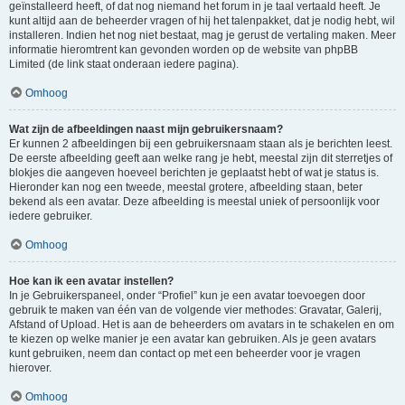
geïnstalleerd heeft, of dat nog niemand het forum in je taal vertaald heeft. Je
kunt altijd aan de beheerder vragen of hij het talenpakket, dat je nodig hebt, wil
installeren. Indien het nog niet bestaat, mag je gerust de vertaling maken. Meer
informatie hieromtrent kan gevonden worden op de website van phpBB
Limited (de link staat onderaan iedere pagina).
Omhoog
Wat zijn de afbeeldingen naast mijn gebruikersnaam?
Er kunnen 2 afbeeldingen bij een gebruikersnaam staan als je berichten leest.
De eerste afbeelding geeft aan welke rang je hebt, meestal zijn dit sterretjes of
blokjes die aangeven hoeveel berichten je geplaatst hebt of wat je status is.
Hieronder kan nog een tweede, meestal grotere, afbeelding staan, beter
bekend als een avatar. Deze afbeelding is meestal uniek of persoonlijk voor
iedere gebruiker.
Omhoog
Hoe kan ik een avatar instellen?
In je Gebruikerspaneel, onder “Profiel” kun je een avatar toevoegen door
gebruik te maken van één van de volgende vier methodes: Gravatar, Galerij,
Afstand of Upload. Het is aan de beheerders om avatars in te schakelen en om
te kiezen op welke manier je een avatar kan gebruiken. Als je geen avatars
kunt gebruiken, neem dan contact op met een beheerder voor je vragen
hierover.
Omhoog