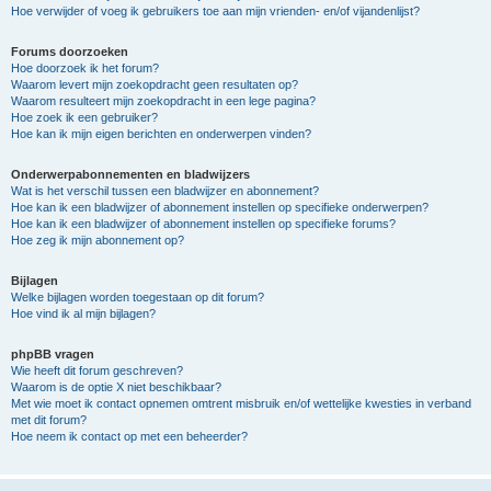
Hoe verwijder of voeg ik gebruikers toe aan mijn vrienden- en/of vijandenlijst?
Forums doorzoeken
Hoe doorzoek ik het forum?
Waarom levert mijn zoekopdracht geen resultaten op?
Waarom resulteert mijn zoekopdracht in een lege pagina?
Hoe zoek ik een gebruiker?
Hoe kan ik mijn eigen berichten en onderwerpen vinden?
Onderwerpabonnementen en bladwijzers
Wat is het verschil tussen een bladwijzer en abonnement?
Hoe kan ik een bladwijzer of abonnement instellen op specifieke onderwerpen?
Hoe kan ik een bladwijzer of abonnement instellen op specifieke forums?
Hoe zeg ik mijn abonnement op?
Bijlagen
Welke bijlagen worden toegestaan op dit forum?
Hoe vind ik al mijn bijlagen?
phpBB vragen
Wie heeft dit forum geschreven?
Waarom is de optie X niet beschikbaar?
Met wie moet ik contact opnemen omtrent misbruik en/of wettelijke kwesties in verband
met dit forum?
Hoe neem ik contact op met een beheerder?