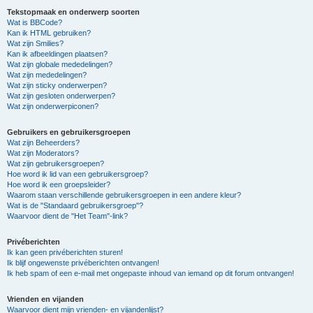
Tekstopmaak en onderwerp soorten
Wat is BBCode?
Kan ik HTML gebruiken?
Wat zijn Smilies?
Kan ik afbeeldingen plaatsen?
Wat zijn globale mededelingen?
Wat zijn mededelingen?
Wat zijn sticky onderwerpen?
Wat zijn gesloten onderwerpen?
Wat zijn onderwerpiconen?
Gebruikers en gebruikersgroepen
Wat zijn Beheerders?
Wat zijn Moderators?
Wat zijn gebruikersgroepen?
Hoe word ik lid van een gebruikersgroep?
Hoe word ik een groepsleider?
Waarom staan verschillende gebruikersgroepen in een andere kleur?
Wat is de "Standaard gebruikersgroep"?
Waarvoor dient de "Het Team"-link?
Privéberichten
Ik kan geen privéberichten sturen!
Ik blijf ongewenste privéberichten ontvangen!
Ik heb spam of een e-mail met ongepaste inhoud van iemand op dit forum ontvangen!
Vrienden en vijanden
Waarvoor dient mijn vrienden- en vijandenlijst?