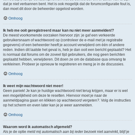
dat je niet verbannen bent. Het is ook mogelijk dat de forumconfiguratie fout is,
dan moet dit door de beheerder opgelost worden.
Omhoog
Ik heb me ooit geregistreerd maar kan nu niet meer aanmelden!?
De meest voorkomende oorzaken hiervoor zijn: je gaf een verkeerde
gebruikersnaam of wachtwoord op (controleer de e-mail met je registratie
gegevens) of een beheerder heeft je account verwijderd om één of andere
reden. Indien dit laatste het geval is, heb je dan ooit een bericht geplaatst? Het
is normaal dat forums om de zoveel tijd gebruikers, die nog geen berichten
geplaatst hebben, verwijderen. Dit doen ze om de database qua omvang te
verkleinen. Probeer je opnieuw te registreren en meng je in de discussies.
Omhoog
Ik weet mijn wachtwoord niet meer!
Geen paniek! Je kan je huidige wachtwoord niet terug krijgen, maar er is wel
een mogelijkheid om deze te resetten. Hiervoor moet je naar de
aanmeldpagina gaan en klikken op
wachtwoord vergeten?
. Volg de instructies
op het scherm en even later kan je je weer aanmelden.
Omhoog
Waarom word ik automatisch afgemeld?
Als je de optie
meld mij automatisch aan bij ieder bezoek
niet aanvinkt, blijf je