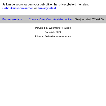
Je kan de voorwaarden voor gebruik en het privacybeleid hier zien:
Gebruikersvoorwaarden
en
Privacybeleid
Forumoverzicht
Contact
Over Ons
Verwijder cookies
Alle tijden zijn
UTC+02:00
Powered by Webmaster (Patrick)
Copyright 2026
Privacy
|
Gebruikersvoorwaarden