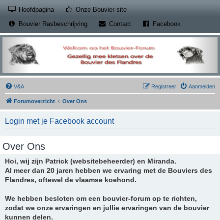
(Opens a new tab)
Hoofdpagina
Onze Bouvier-site
(Opens a new tab)
(Opens a new
Bouvier Rasbeschrijving
Contact
Facebook
V&A
Registreer
Aanmelden
Forumoverzicht
Over Ons
Login met je Facebook account
Over Ons
Hoi, wij zijn Patrick (websitebeheerder) en Miranda.
Al meer dan 20 jaren hebben we ervaring met de Bouviers des
Flandres, oftewel de vlaamse koehond.
We hebben besloten om een bouvier-forum op te richten,
zodat we onze ervaringen en jullie ervaringen van de bouvier
kunnen delen.