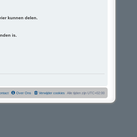
vier kunnen delen.
inden is.
ontact
Over Ons
Verwijder cookies
Alle tijden zijn
UTC+02:00