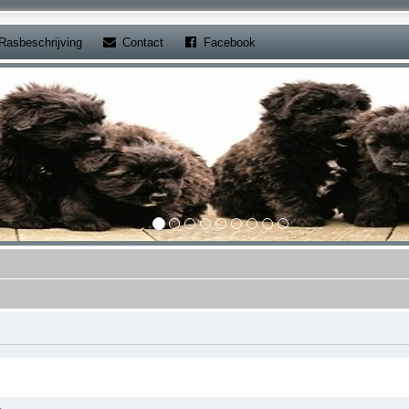
b)
(Opens a new tab)
(Opens a new tab)
Rasbeschrijving
Contact
Facebook