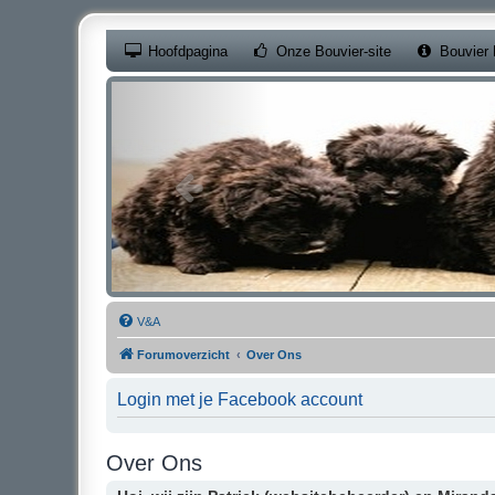
(Opens a new ta
Hoofdpagina
Onze Bouvier-site
Bouvier 
V&A
Forumoverzicht
Over Ons
Login met je Facebook account
Over Ons