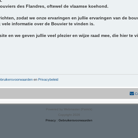
a.
Bouviers des Flandres, oftewel de vlaamse koehond.
chten, zodat we onze ervaringen en jullie ervaringen van de bou
ele informatie over de Bouvier te vinden is.
te en we geven jullie veel plezier en wijze raad mee, die hier te v
bruikersvoorwaarden
en
Privacybeleid
C
Powered by Webmaster (Patrick)
Copyright 2026
Privacy
|
Gebruikersvoorwaarden